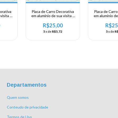
orativa
Placa de Carro Decorativa
Placa de Carro
visita a
em alumínio de sua visita a
em alumínio de 
rande do
Região Sudeste - Minas
Região Sudes
Gerais - Belo Horizonte
Gerais - Di
0
R$25,00
R$25
5
x de
R$5,72
5
x de
R$
Departamentos
Quem somos
Conteudo de privacidade
Termos de Uso