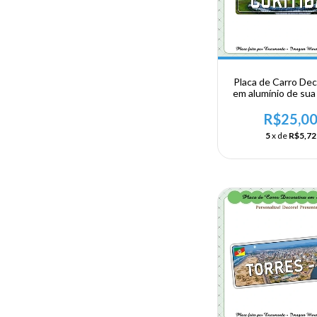
Placa de Carro Dec
em alumínio de sua 
Região Sul - Par
Curitiba
R$25,0
5
x de
R$5,72