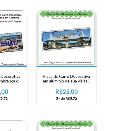
 Decorativa
Placa de Carro Decorativa
embrança de
em alumínio de sua visita a
rte do Brasil
Região Sul - Rio Grande do
ranco
Sul - Gramado
,00
R$25,00
5,72
5
x de
R$5,72