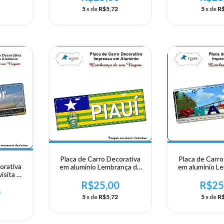
5
x de
R$5,72
5
x de
R$
Placa de Carro Decorativa
Placa de Carro
orativa
em alumínio Lembrança de
em alumínio L
isita ao
sua visita ao Nordeste -
sua visita ao
asília
Piauí
Nata
R$25,00
R$25
0
5
x de
R$5,72
5
x de
R$