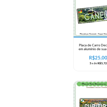
Placa de Carro Dec
em alumínio de sua 
Região Sul - Cane
Grande do Su
R$25,0
5
x de
R$5,72