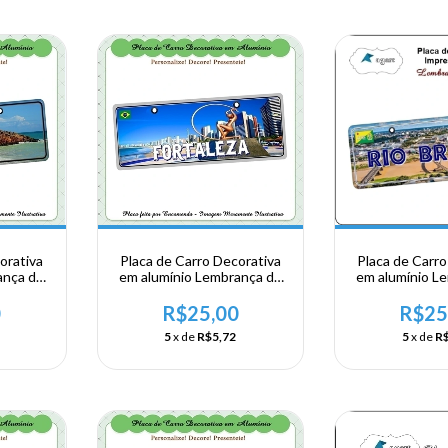
orativa
Placa de Carro Decorativa
Placa de Carro
ança de
em alumínio Lembrança de
em alumínio L
este -
sua visita ao Nordeste -
sua visita ao No
cara
Fortaleza
- Rio B
0
R$25,00
R$25
5
x de
R$5,72
5
x de
R$