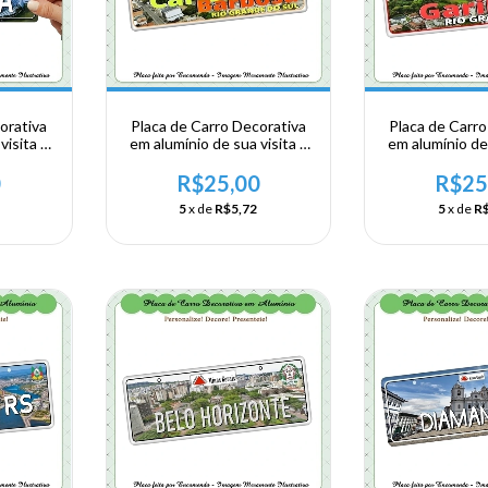
orativa
Placa de Carro Decorativa
Placa de Carro
visita a
em alumínio de sua visita a
em alumínio de 
ana -
Região Sul - Rio Grande do
Região Sul - R
Sul - Carlos Barbosa
Sul - Gua
0
R$25,00
R$25
5
x de
R$5,72
5
x de
R$