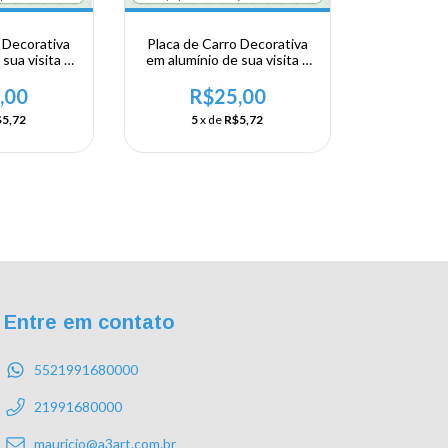
 Decorativa
Placa de Carro Decorativa
sua visita a
em alumínio de sua visita a
te - Minas
Região Sudeste - Minas
amantina
Gerais - São Francisco
,00
R$25,00
5,72
5
x de
R$5,72
Entre em contato
5521991680000
21991680000
mauricio@a3art.com.br