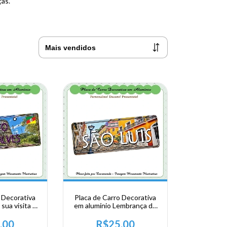
ças.
 Decorativa
Placa de Carro Decorativa
sua visita a
em alumínio Lembrança de
io Grande do
sua visita ao Nordeste -
Gonçalves
Maranhão - São Luis
,00
R$25,00