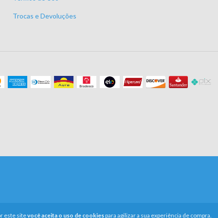
Trocas e Devoluções
r este site
você aceita o uso de cookies
para agilizar a sua experiência de compra.