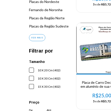
Placas do Nordeste
5
x de
R$5,72
Fernando de Noronha
Placas da Região Norte
Placas da Região Sudeste
VER MAIS
Filtrar por
Tamanho
10 X 20 Cm (402)
10 X 30 Cm (402)
Placa de Carro Dec
em alumínio de sua v
15 X 30 Cm (402)
Centro Oeste - Br
R$25,0
5
x de
R$5,72
Preço
De
Até