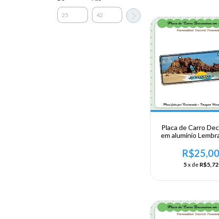
Placa de Carro Dec
em alumínio Lembr
sua visita ao Nord
Ceara - Jericoa
R$25,0
5
x de
R$5,72