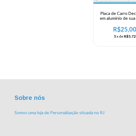
Placa de Carro Dec
em alumínio de sua 
Região Sul - Rio G
Sul - Torres
R$25,0
5
x de
R$5,72
Sobre nós
Somos uma loja de Personalização situada no RJ