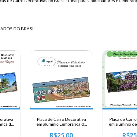
cas de Carro Decorativas do Brasil - Ideal para Colocinadores e Lembran
TADOS DO BRASIL
orativa
Placa de Carro Decorativa
Placa de Carro
ança de
em alumínio Lembrança de
em alumínio de 
este -
sua visita ao Nordeste -
Região Sul - R
João Pessoa
Sul - Bento 
0
R$25,00
R$25