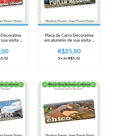
 Decorativa
Placa de Carro Decorativa
sua visita a
em alumínio de sua visita a
io Grande do
Região Sul - Rio Grande do
ribaldi
Sul - Porto Alegre
,00
R$25,00
5,72
5
x de
R$5,72