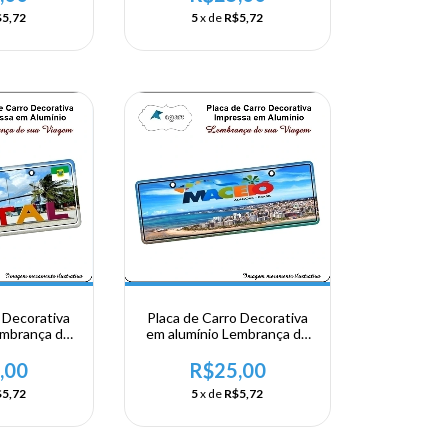
5,72
5
x de
R$5,72
 Decorativa
Placa de Carro Decorativa
embrança de
em alumínio Lembrança de
 Nordeste -
sua visita ao Nordeste -
l
Maceió
,00
R$25,00
5,72
5
x de
R$5,72