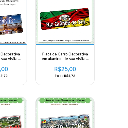
 Decorativa
Placa de Carro Decorativa
sua visita a
em alumínio de sua visita a
lorianopolis
Região Sul - Rio Grande do
Sul
,00
R$25,00
5,72
5
x de
R$5,72