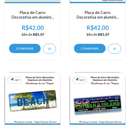
Placa de Carro
Placa de Carro
Decorativa em alumínio
Decorativa em alumínio
Lembrança de sua visita a
Lembrança de sua visita a
Posse Britanica - Anguila
Ilhas Cayman - Caribbean
R$42,00
R$42,00
10
x de
R$5,07
10
x de
R$5,07
COMPRAR
COMPRAR