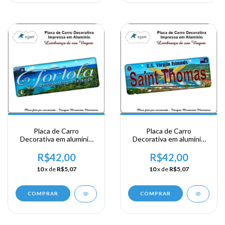
Placa de Carro
Placa de Carro
Decorativa em alumínio
Decorativa em alumínio
Lembrança de sua visita a
Lembrança de sua visita a
Ilhas Virgem Britanica -
Ilhas Virgem Britanica -
R$42,00
R$42,00
Tortola
Saint Thomas
10
x de
R$5,07
10
x de
R$5,07
COMPRAR
COMPRAR