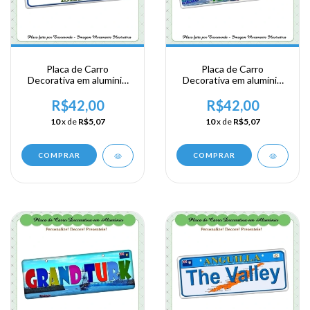
Placa de Carro
Placa de Carro
Decorativa em alumínio
Decorativa em alumínio
Lembrança de sua visita a
Lembrança de sua visita a
Posse Britanica - Grand
Posse Britanica - Grand
R$42,00
R$42,00
Turk
Turk
10
x de
R$5,07
10
x de
R$5,07
COMPRAR
COMPRAR