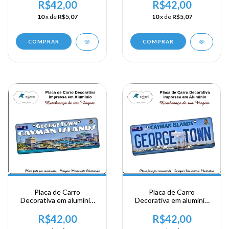
Ilhas Cayman
Ilhas Cayman - George
R$42,00
R$42,00
Town
10
x de
R$5,07
10
x de
R$5,07
COMPRAR
COMPRAR
Placa de Carro
Placa de Carro
Decorativa em alumínio
Decorativa em alumínio
Lembrança de sua visita a
Lembrança de sua visita a
Ilhas Cayman - George
Ilhas Cayman - George
R$42,00
R$42,00
Town
Town