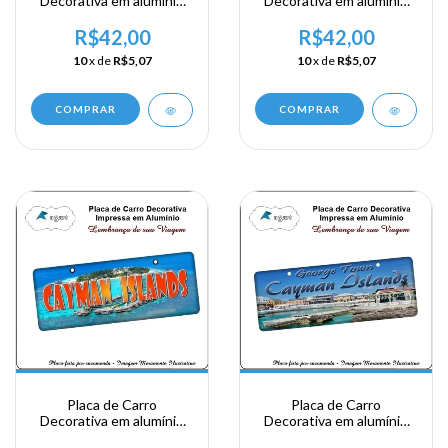
Decorativa em alumínio
Decorativa em alumínio
Lembrança de sua visita a
Lembrança de sua visita a
Ilhas Cayman - George
Ilhas Cayman - George
R$42,00
R$42,00
Town
Town
10
x de
R$5,07
10
x de
R$5,07
COMPRAR
COMPRAR
Placa de Carro
Placa de Carro
Decorativa em alumínio
Decorativa em alumínio
Lembrança de sua visita a
Lembrança de sua visita a