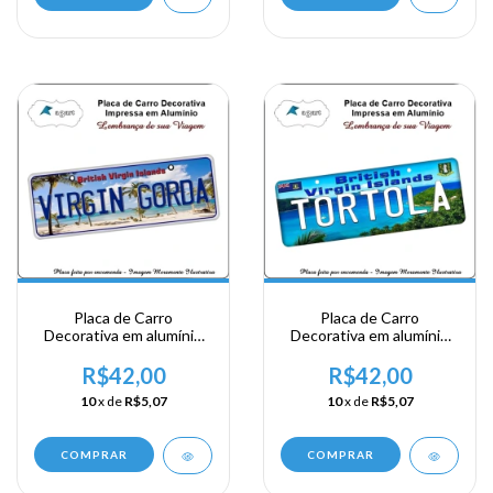
Placa de Carro
Placa de Carro
Decorativa em alumínio
Decorativa em alumínio
Lembrança de sua visita a
Lembrança de sua visita a
Ilhas Virgem Britanica -
Ilhas Virgem Britanica -
R$42,00
R$42,00
Virgin Gorda
Tortola
10
x de
R$5,07
10
x de
R$5,07
COMPRAR
COMPRAR