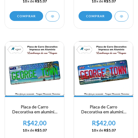
10
x de
R$5,07
10
x de
R$5,07
COMPRAR
COMPRAR
Placa de Carro
Placa de Carro
Decorativa em alumínio
Decorativa em alumínio
Lembrança de sua visita a
Lembrança de sua visita a
Ilhas Cayman - George
Ilhas Cayman - George
R$42,00
R$42,00
Town
Town
10
x de
R$5,07
10
x de
R$5,07