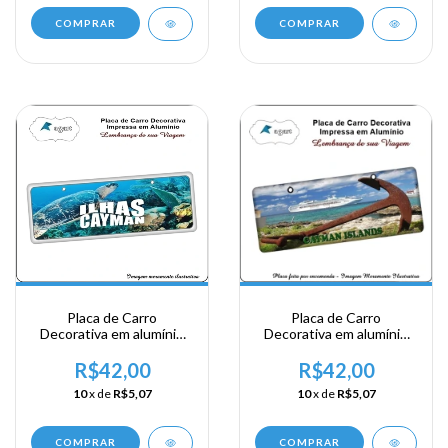
COMPRAR
COMPRAR
Placa de Carro
Placa de Carro
Decorativa em alumínio
Decorativa em alumínio
Lembrança de sua visita a
Lembrança de sua visita a
Ilhas Cayman
Ilhas Cayman
R$42,00
R$42,00
10
x de
R$5,07
10
x de
R$5,07
COMPRAR
COMPRAR