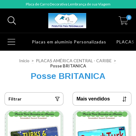
Placa de Carro Decorativa Lembrança de sua Viagem
0
Placas em alumínio Personalizadas
PLACAS
Início
>
PLACAS AMÉRICA CENTRAL - CARIBE
>
Posse BRITANICA
Posse BRITANICA
Filtrar