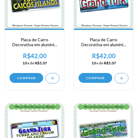
Placa de Carro
Placa de Carro
Decorativa em alumínio
Decorativa em alumínio
Lembrança de sua visita a
Lembrança de sua visita a
Posse Britanica - Turks
Posse Britanica - Grand
R$42,00
R$42,00
Caicos Islands
Turk
10
x de
R$5,07
10
x de
R$5,07
COMPRAR
COMPRAR