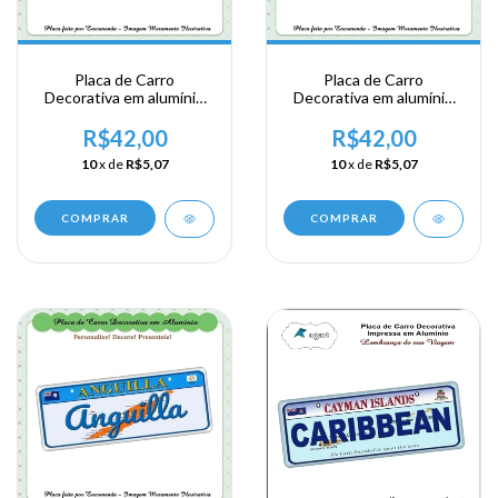
Placa de Carro
Placa de Carro
Decorativa em alumínio
Decorativa em alumínio
Lembrança de sua visita a
Lembrança de sua visita a
Posse Britanica - Grand
Posse Britanica - Anguila
R$42,00
R$42,00
Turk
- The Valley
10
x de
R$5,07
10
x de
R$5,07
COMPRAR
COMPRAR