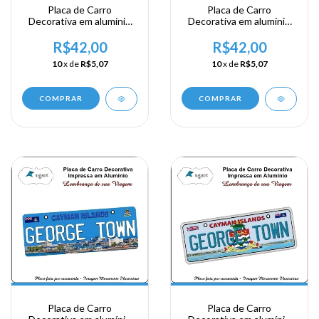
Placa de Carro
Placa de Carro
Decorativa em alumínio
Decorativa em alumínio
Lembrança de sua visita a
Lembrança de sua visita a
Ilhas Cayman - Beach
Ilhas Cayman - George
R$42,00
R$42,00
Town
10
x de
R$5,07
10
x de
R$5,07
COMPRAR
COMPRAR
Placa de Carro
Placa de Carro