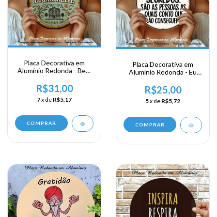
Placa Decorativa em
Placa Decorativa em
Alumínio Redonda - Bem
Alumínio Redonda - Eu
Vindo ao nosso Lugar
Posso totalmente
Feliz
R$31,00
Guardar...
R$25,00
7
x de
R$5,17
5
x de
R$5,72
COMPRAR
COMPRAR