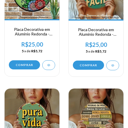
Placa Decorativa em
Placa Decorativa em
Alumínio Redonda -
Alumínio Redonda -
Namaste
Ninguem Disse que Era
R$25,00
Facil
R$25,00
5
x de
R$5,72
5
x de
R$5,72
COMPRAR
COMPRAR