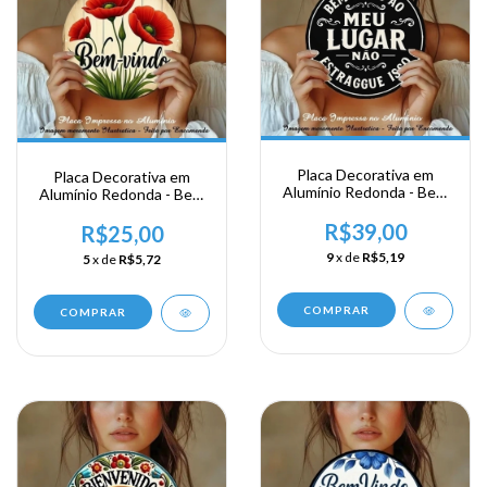
Placa Decorativa em
Placa Decorativa em
Alumínio Redonda - Bem
Alumínio Redonda - Bem
Vindo a meu lugar
Vindo
R$39,00
R$25,00
9
x de
R$5,19
5
x de
R$5,72
COMPRAR
COMPRAR