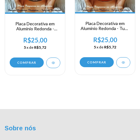
Placa Decorativa em
Placa Decorativa em
Alumínio Redonda - Tudo
Alumínio Redonda -
é Dificil Antes de Ser Facil
Relaxe Todos somos
Louco
R$25,00
R$25,00
5
x de
R$5,72
5
x de
R$5,72
COMPRAR
COMPRAR
Sobre nós