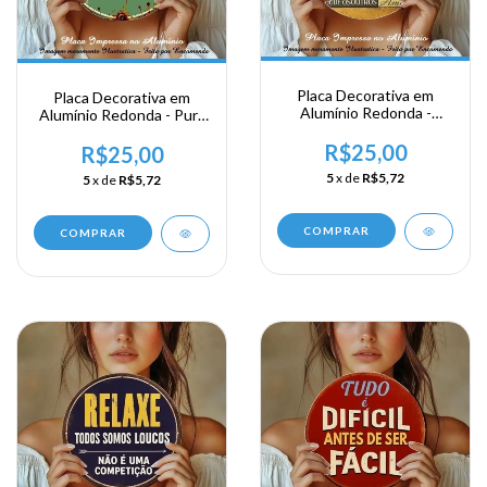
Placa Decorativa em
Placa Decorativa em
Alumínio Redonda -
Alumínio Redonda - Pura
Regras da Vida
Vida
R$25,00
R$25,00
5
x de
R$5,72
5
x de
R$5,72
COMPRAR
COMPRAR