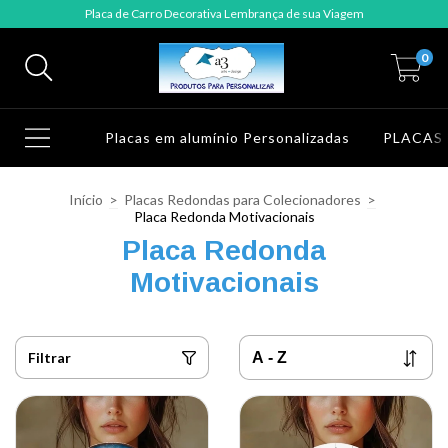
Placa de Carro Decorativa Lembrança de sua Viagem
0
Placas em alumínio Personalizadas
PLACAS
Início
>
Placas Redondas para Colecionadores
>
Placa Redonda Motivacionais
Placa Redonda
Motivacionais
Filtrar