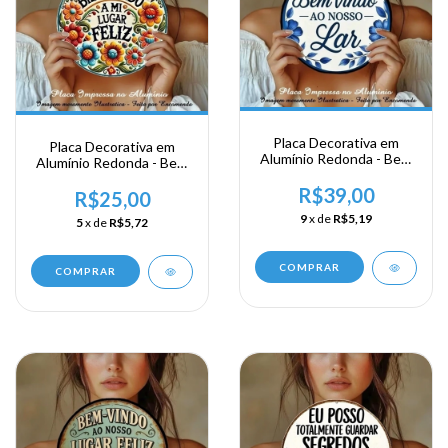
Placa Decorativa em
Placa Decorativa em
Alumínio Redonda - Bem
Alumínio Redonda - Bem
Vindo ao nosso Lar
Vindo a Mi Lugar Feliz
R$39,00
R$25,00
9
x de
R$5,19
5
x de
R$5,72
COMPRAR
COMPRAR