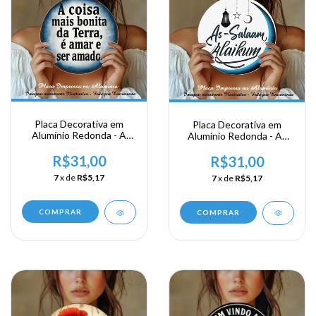
Placa Decorativa em
Placa Decorativa em
Alumínio Redonda - A
Alumínio Redonda - As
Coisa mais bonita da
Salaam...
terra é Amar e ser Amado
R$31,00
R$31,00
7
x de
R$5,17
7
x de
R$5,17
COMPRAR
COMPRAR