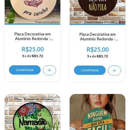
Placa Decorativa em
Placa Decorativa em
Alumínio Redonda -
Alumínio Redonda -
Gratidão
Inspira - Respira e Não
R$25,00
Pira
R$25,00
5
x de
R$5,72
5
x de
R$5,72
COMPRAR
COMPRAR