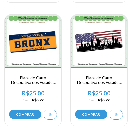
Placa de Carro
Placa de Carro
Decorativa dos Estados
Decorativa dos Estados
Unidos em Alumínio -
Unidos em Alumínio -
New York - Bronx
New York - Bronx
R$25,00
R$25,00
5
x de
R$5,72
5
x de
R$5,72
COMPRAR
COMPRAR