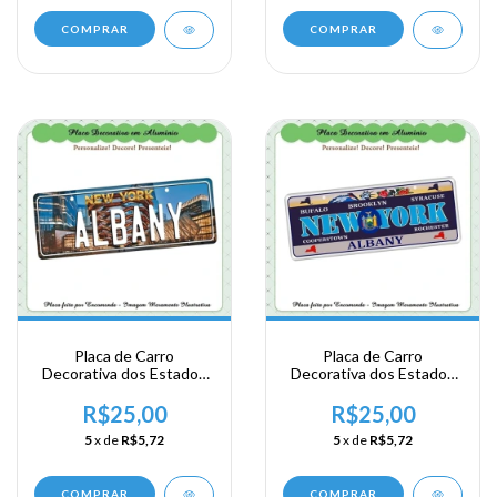
COMPRAR
COMPRAR
Placa de Carro
Placa de Carro
Decorativa dos Estados
Decorativa dos Estados
Unidos em Alumínio -
Unidos em Alumínio -
New York - Albany
New York - Albany
R$25,00
R$25,00
5
x de
R$5,72
5
x de
R$5,72
COMPRAR
COMPRAR