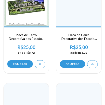
Placa de Carro
Placa de Carro
Decorativa dos Estados
Decorativa dos Estados
Unidos em Alumínio -
Unidos em Alumínio -
New York - Central Park
New York - Estatua da
R$25,00
R$25,00
Liberdade
5
x de
R$5,72
5
x de
R$5,72
COMPRAR
COMPRAR