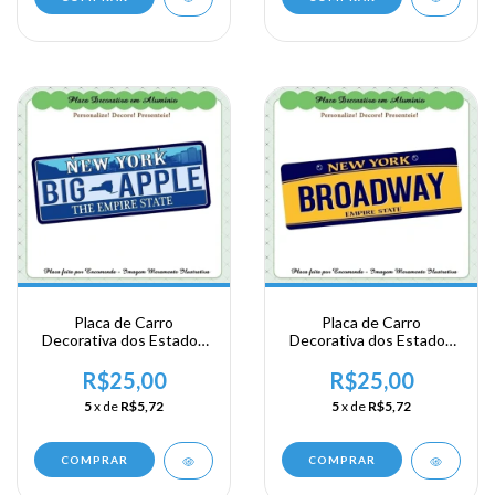
Placa de Carro
Placa de Carro
Decorativa dos Estados
Decorativa dos Estados
Unidos em Alumínio -
Unidos em Alumínio -
New York - Big Apple
New York - Broadway
R$25,00
R$25,00
5
x de
R$5,72
5
x de
R$5,72
COMPRAR
COMPRAR