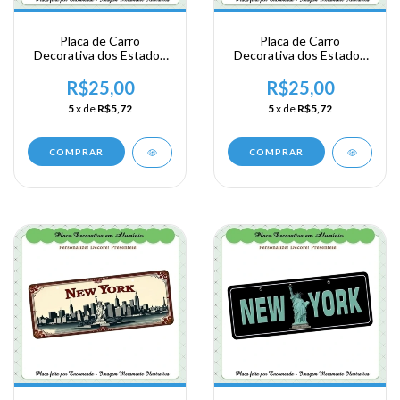
Placa de Carro
Placa de Carro
Decorativa dos Estados
Decorativa dos Estados
Unidos em Alumínio -
Unidos em Alumínio -
New York
New York
R$25,00
R$25,00
5
x de
R$5,72
5
x de
R$5,72
COMPRAR
COMPRAR