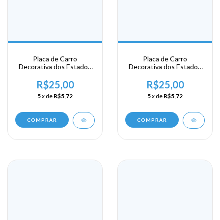
Placa de Carro
Placa de Carro
Decorativa dos Estados
Decorativa dos Estados
Unidos em Alumínio -
Unidos em Alumínio -
New York - Harlem
New York - Jersey
R$25,00
R$25,00
5
x de
R$5,72
5
x de
R$5,72
COMPRAR
COMPRAR