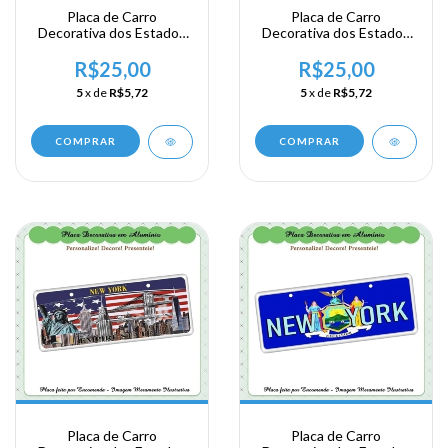
Placa de Carro
Placa de Carro
Decorativa dos Estados
Decorativa dos Estados
Unidos em Alumínio -
Unidos em Alumínio -
New York
New York
R$25,00
R$25,00
5
x de
R$5,72
5
x de
R$5,72
COMPRAR
COMPRAR
Placa de Carro
Placa de Carro