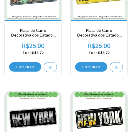
Placa de Carro
Placa de Carro
Decorativa dos Estados
Decorativa dos Estados
Unidos em Alumínio -
Unidos em Alumínio -
New York
New York
R$25,00
R$25,00
5
x de
R$5,72
5
x de
R$5,72
COMPRAR
COMPRAR