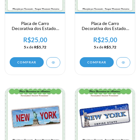
Placa de Carro
Placa de Carro
Decorativa dos Estados
Decorativa dos Estados
Unidos em Alumínio -
Unidos em Alumínio -
New York
New York
R$25,00
R$25,00
5
x de
R$5,72
5
x de
R$5,72
COMPRAR
COMPRAR