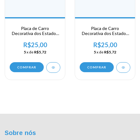
Placa de Carro
Placa de Carro
Decorativa dos Estados
Decorativa dos Estados
Unidos em Alumínio -
Unidos em Alumínio -
New York - Long Island
New York - Manhattan
R$25,00
R$25,00
5
x de
R$5,72
5
x de
R$5,72
COMPRAR
COMPRAR
Sobre nós