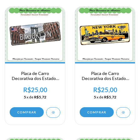
Placa de Carro
Placa de Carro
Decorativa dos Estados
Decorativa dos Estados
Unidos em Alumínio -
Unidos em Alumínio -
New York - Brooklyn
New York - Carro
R$25,00
R$25,00
5
x de
R$5,72
5
x de
R$5,72
COMPRAR
COMPRAR