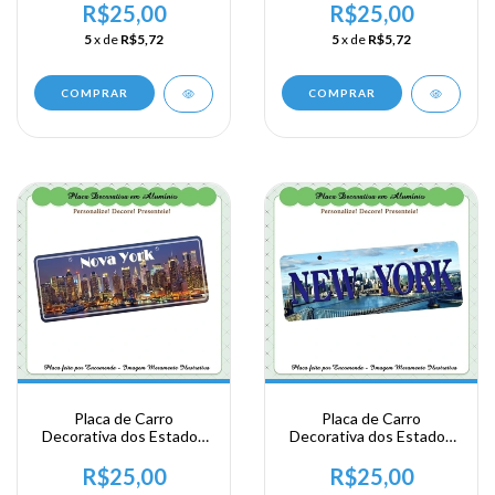
New York
New York
R$25,00
R$25,00
5
x de
R$5,72
5
x de
R$5,72
COMPRAR
COMPRAR
Placa de Carro
Placa de Carro
Decorativa dos Estados
Decorativa dos Estados
Unidos em Alumínio -
Unidos em Alumínio -
New York
New York
R$25,00
R$25,00