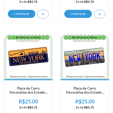
5
x de
R$5,72
5
x de
R$5,72
COMPRAR
COMPRAR
Placa de Carro
Placa de Carro
Decorativa dos Estados
Decorativa dos Estados
Unidos em Alumínio -
Unidos em Alumínio -
New York
New York
R$25,00
R$25,00
5
x de
R$5,72
5
x de
R$5,72