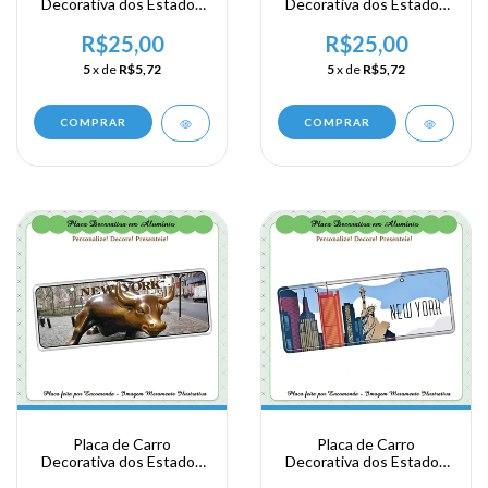
Decorativa dos Estados
Decorativa dos Estados
Unidos em Alumínio -
Unidos em Alumínio -
New York
New York
R$25,00
R$25,00
5
x de
R$5,72
5
x de
R$5,72
COMPRAR
COMPRAR
Placa de Carro
Placa de Carro
Decorativa dos Estados
Decorativa dos Estados
Unidos em Alumínio -
Unidos em Alumínio -