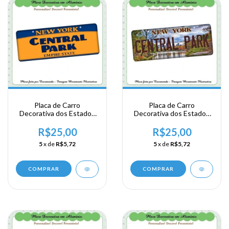
Placa de Carro
Placa de Carro
Decorativa dos Estados
Decorativa dos Estados
Unidos em Alumínio -
Unidos em Alumínio -
New York - Central Park
New York - Central Park
R$25,00
R$25,00
5
x de
R$5,72
5
x de
R$5,72
COMPRAR
COMPRAR