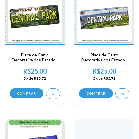
Placa de Carro
Placa de Carro
Decorativa dos Estados
Decorativa dos Estados
Unidos em Alumínio -
Unidos em Alumínio -
New York - Central Park
New York - Central Park
R$25,00
R$25,00
5
x de
R$5,72
5
x de
R$5,72
COMPRAR
COMPRAR