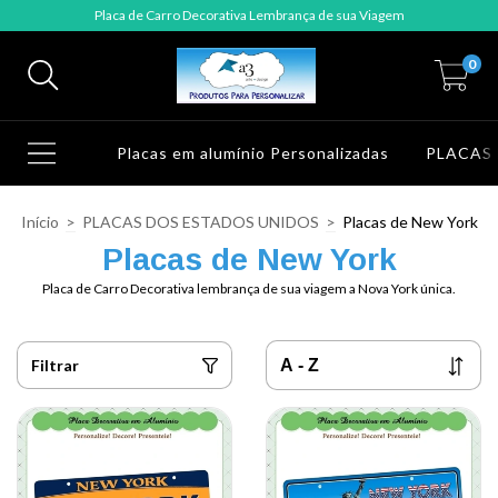
Placa de Carro Decorativa Lembrança de sua Viagem
0
Placas em alumínio Personalizadas
PLACAS
Início
>
PLACAS DOS ESTADOS UNIDOS
>
Placas de New York
Placas de New York
Placa de Carro Decorativa lembrança de sua viagem a Nova York única.
Filtrar