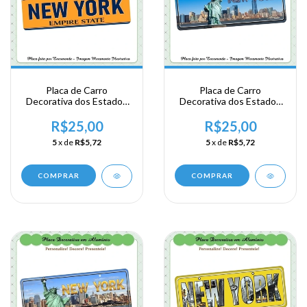
Placa de Carro
Placa de Carro
Decorativa dos Estados
Decorativa dos Estados
Unidos em Alumínio -
Unidos em Alumínio -
New York
New York
R$25,00
R$25,00
5
x de
R$5,72
5
x de
R$5,72
COMPRAR
COMPRAR