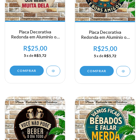
Placa Decorativa
Placa Decorativa
Redonda em Alumínio ou
Redonda em Alumínio ou
Acrílico - Cerveja não tem
Acrílico - Brindar bons
vitaminas
momentos
R$25,00
R$25,00
5
x de
R$5,72
5
x de
R$5,72
COMPRAR
COMPRAR