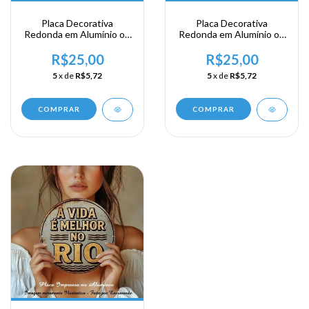
Placa Decorativa
Placa Decorativa
Redonda em Alumínio ou
Redonda em Alumínio ou
Acrílico - Bar do Quintal
Acrílico - Cerveja &
Churrasco
R$25,00
R$25,00
5
x de
R$5,72
5
x de
R$5,72
COMPRAR
COMPRAR