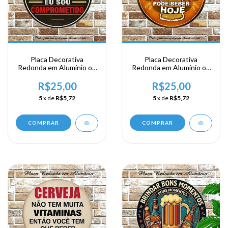
Placa Decorativa
Placa Decorativa
Redonda em Alumínio ou
Redonda em Alumínio ou
Acrílico - Não sou viciado
Acrílico - Não deixe para
em cerveja sou
amanha...
R$25,00
R$25,00
comprometido
5
x de
R$5,72
5
x de
R$5,72
COMPRAR
COMPRAR