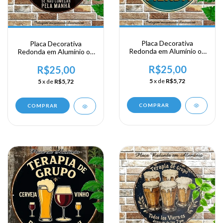
Placa Decorativa
Placa Decorativa
Redonda em Alumínio ou
Redonda em Alumínio ou
Acrílico - Vamos Ficar
Acrílico - Voce não pode
Bebados e Falar..
R$25,00
beber o dia todo...
R$25,00
5
x de
R$5,72
5
x de
R$5,72
COMPRAR
COMPRAR