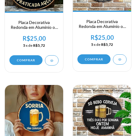
Placa Decorativa
Placa Decorativa
Redonda em Alumínio ou
Redonda em Alumínio ou
Acrílico - Terapia de
Acrílico - Terapia de
Grupo
R$25,00
Grupo
R$25,00
5
x de
R$5,72
5
x de
R$5,72
COMPRAR
COMPRAR