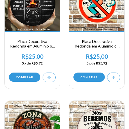
Placa Decorativa
Placa Decorativa
Redonda em Alumínio ou
Redonda em Alumínio ou
Acrílico - Churrasco
Acrílico - Proibido soltar
pum
R$25,00
R$25,00
5
x de
R$5,72
5
x de
R$5,72
COMPRAR
COMPRAR