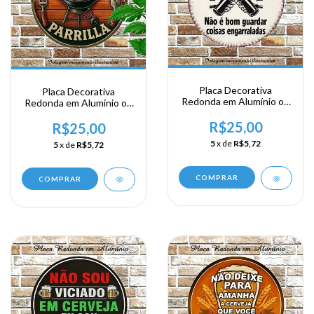
Placa Decorativa
Placa Decorativa
Redonda em Alumínio ou
Redonda em Alumínio ou
Acrílico - Nós bebemos
Acrílico - Zona de Parrilha
porque o doutor ....
R$25,00
R$25,00
5
x de
R$5,72
5
x de
R$5,72
COMPRAR
COMPRAR