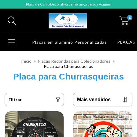
Placa de Carro Decorativa Lembrança de sua Viagem
0
Placas em alumínio Personalizadas
PLACAS
Início
>
Placas Redondas para Colecionadores
>
Placa para Churrasqueiras
Placa para Churrasqueiras
Filtrar