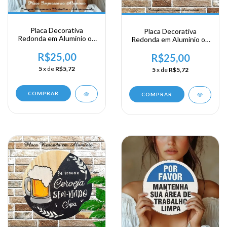
Placa Decorativa
Placa Decorativa
Redonda em Alumínio ou
Redonda em Alumínio ou
Acrílico - Sorria Tem
Acrílico - Só Bebo Cerveja
Cerveja
R$25,00
3 dias por Semana
R$25,00
5
x de
R$5,72
5
x de
R$5,72
COMPRAR
COMPRAR