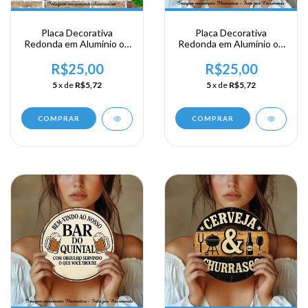
Placa Decorativa
Placa Decorativa
Redonda em Alumínio ou
Redonda em Alumínio ou
Acrílico - Se troxe Cervaja
Acrílico - Mantenha Sua
Seja Bem Vindo
Area de Trabalho Limpa
R$25,00
R$25,00
5
x de
R$5,72
5
x de
R$5,72
COMPRAR
COMPRAR