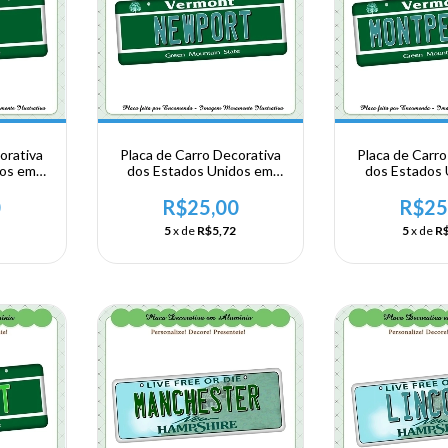
orativa
Placa de Carro Decorativa
Placa de Carro
dos em
dos Estados Unidos em
dos Estados
A -
Alumínio - USA -
Alumínio 
MONT -
NORDESTE - VERMONT -
NORDESTE - 
0
R$25,00
R$25
Newport
Montpe
5
x de
R$5,72
5
x de
R$