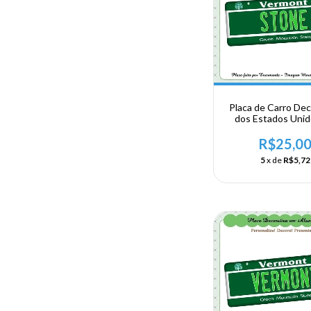
Placa de Carro Dec
dos Estados Uni
Alumínio - US
NORDESTE - VER
R$25,0
Stone
5
x de
R$5,72