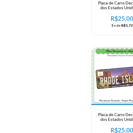
Placa de Carro Dec
dos Estados Uni
Alumínio - US
NORDESTE - Hamps
R$25,0
Concord
5
x de
R$5,72
Placa de Carro Dec
dos Estados Uni
Alumínio - US
NORDESTE - Rhode
R$25,0