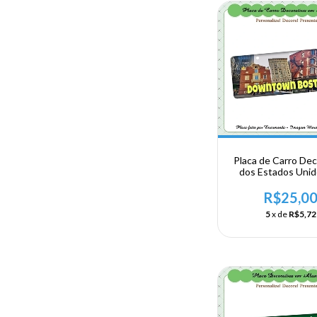
Placa de Carro Dec
dos Estados Uni
Alumínio - US
NORDESTE 
R$25,0
Massachusetts - 
5
x de
R$5,72