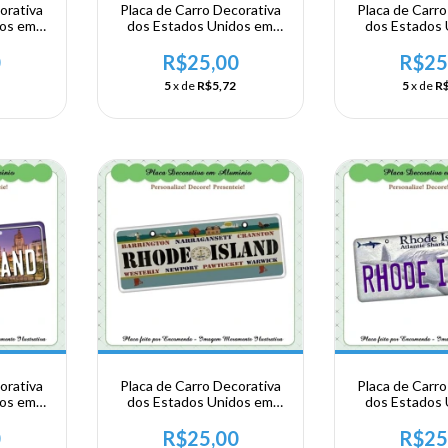
orativa
Placa de Carro Decorativa
Placa de Carro
dos em
dos Estados Unidos em
dos Estados
A -
Alumínio - USA -
Alumínio 
hire -
NORDESTE -
NORDES
0
R$25,00
R$25
CONNECTICUT
CONNEC
5
x de
R$5,72
5
x de
R$
orativa
Placa de Carro Decorativa
Placa de Carro
dos em
dos Estados Unidos em
dos Estados
A -
Alumínio - USA -
Alumínio 
 Island
NORDESTE - Rhode Island
NORDESTE - R
0
R$25,00
R$25