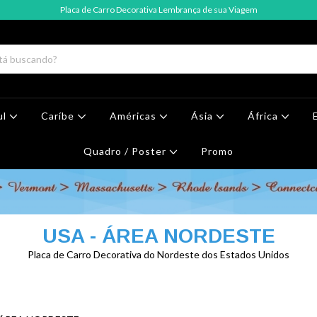
Placa de Carro Decorativa Lembrança de sua Viagem
ul
Caríbe
Américas
Ásia
África
Quadro / Poster
Promo
USA - ÁREA NORDESTE
Placa de Carro Decorativa do Nordeste dos Estados Unidos