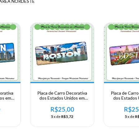
 ÁREA NORDESTE
orativa
Placa de Carro Decorativa
Placa de Carro
dos em
dos Estados Unidos em
dos Estados
A -
Alumínio - USA -
Alumínio 
-
NORDESTE -
NORDES
0
R$25,00
R$25
Boston
Massachusetts - Boston
Massachusett
5
x de
R$5,72
5
x de
R$