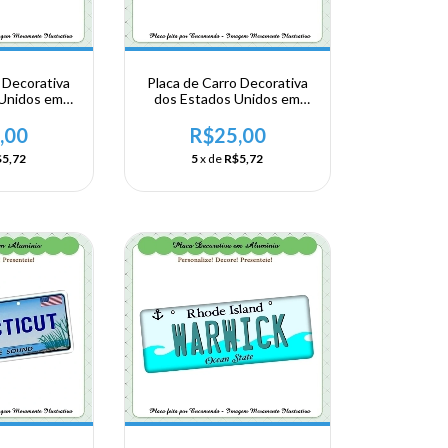
 Decorativa
Placa de Carro Decorativa
 Unidos em
dos Estados Unidos em
- USA -
Alumínio - USA -
ampshire -
NORDESTE - Hampshire -
,00
R$25,00
ln
Hanove
5,72
5
x de
R$5,72