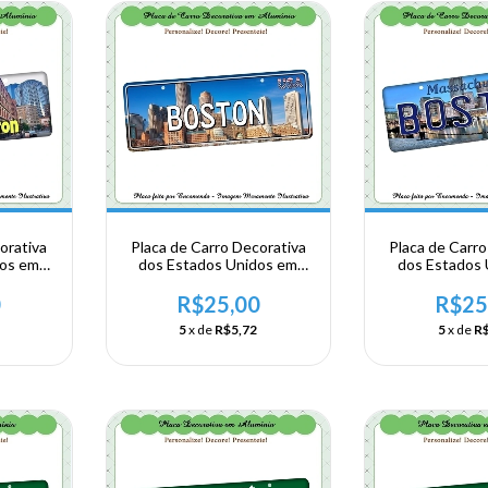
orativa
Placa de Carro Decorativa
Placa de Carro
dos em
dos Estados Unidos em
dos Estados
A -
Alumínio - USA -
Alumínio 
-
NORDESTE -
NORDES
0
R$25,00
R$25
Boston
Massachusetts - Boston
Massachusett
5
x de
R$5,72
5
x de
R$