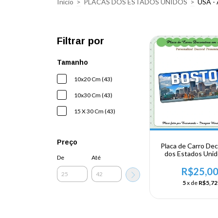
Início
>
PLACAS DOS ESTADOS UNIDOS
>
USA -
Filtrar por
Tamanho
10x20 Cm (43)
10x30 Cm (43)
15 X 30 Cm (43)
Preço
Placa de Carro Dec
dos Estados Uni
De
Até
Alumínio - US
NORDESTE 
R$25,0
Massachusetts - 
5
x de
R$5,72