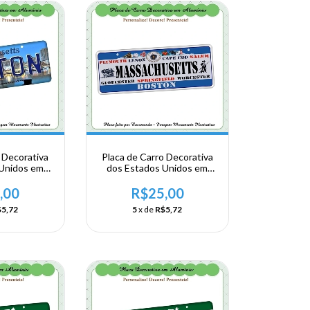
 Decorativa
Placa de Carro Decorativa
 Unidos em
dos Estados Unidos em
- USA -
Alumínio - USA -
TE -
NORDESTE -
,00
R$25,00
s - Boston
Massachusetts
5,72
5
x de
R$5,72