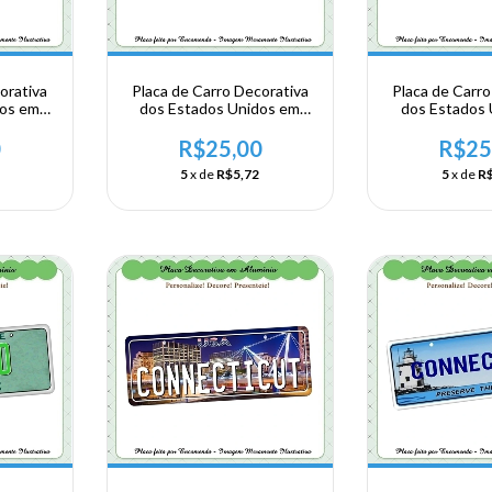
orativa
Placa de Carro Decorativa
Placa de Carro
dos em
dos Estados Unidos em
dos Estados
A -
Alumínio - USA -
Alumínio 
RMONT
NORDESTE - Hampshire -
NORDESTE - H
0
R$25,00
R$25
Manchester
Lilco
5
x de
R$5,72
5
x de
R$