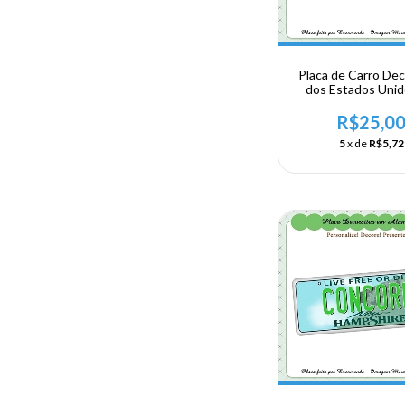
Placa de Carro Dec
dos Estados Uni
Alumínio - US
NORDESTE - VE
R$25,0
5
x de
R$5,72