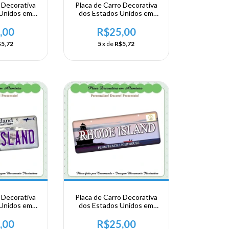
 Decorativa
Placa de Carro Decorativa
 Unidos em
dos Estados Unidos em
- USA -
Alumínio - USA -
TE -
NORDESTE - Rhode Island
,00
R$25,00
TICUT
- Warwick
5,72
5
x de
R$5,72
 Decorativa
Placa de Carro Decorativa
 Unidos em
dos Estados Unidos em
- USA -
Alumínio - USA -
hode Island
NORDESTE - Rhode Island
,00
R$25,00