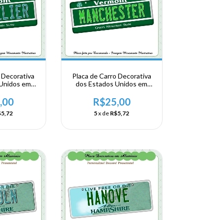
 Decorativa
Placa de Carro Decorativa
 Unidos em
dos Estados Unidos em
- USA -
Alumínio - USA -
VERMONT -
NORDESTE - VERMONT -
,00
R$25,00
lier
Manchester
5,72
5
x de
R$5,72