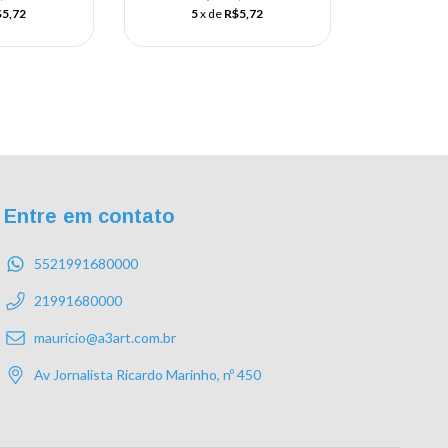
5,72
5
x de
R$5,72
Entre em contato
5521991680000
21991680000
mauricio@a3art.com.br
Av Jornalista Ricardo Marinho, nº 450