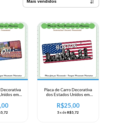
 Decorativa
Placa de Carro Decorativa
 Unidos em
dos Estados Unidos em
- USA -
Alumínio - USA -
TE -
NORDESTE -
,00
R$25,00
s - Boston
Massachusetts - Boston
5,72
5
x de
R$5,72