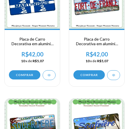
Placa de Carro
Placa de Carro
Decorativa em alumínio
Decorativa em alumínio
Lembrança de sua visita a
Lembrança de sua visita a
Martinique
Martinica
R$42,00
R$42,00
10
x de
R$5,07
10
x de
R$5,07
COMPRAR
COMPRAR