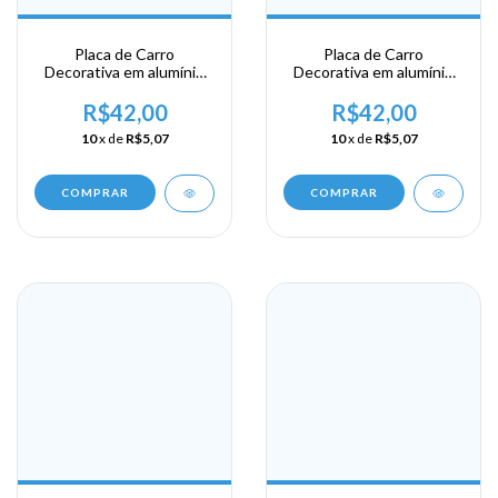
Placa de Carro
Placa de Carro
Decorativa em alumínio
Decorativa em alumínio
Lembrança de sua visita a
Lembrança de sua visita a
Santa Lucia - Castries
Santa Lucia - Catries
R$42,00
R$42,00
10
x de
R$5,07
10
x de
R$5,07
COMPRAR
COMPRAR