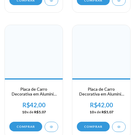
COMPRAR
COMPRAR
Placa de Carro
Placa de Carro
Decorativa em Alumínio
Decorativa em Alumínio
Lembrança da sua
Lembrança da sua
Viagem a Curação
Viagem a Curação
R$42,00
R$42,00
10
x de
R$5,07
10
x de
R$5,07
COMPRAR
COMPRAR