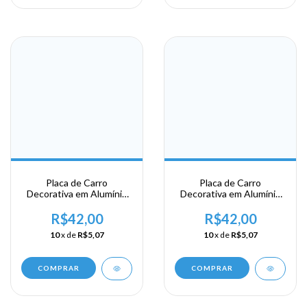
Placa de Carro
Placa de Carro
Decorativa em Alumínio
Decorativa em Alumínio
Lembrança da sua
Lembrança da sua
Viagem a Curação
Viagem de Curação - Bon
R$42,00
R$42,00
Bini
10
x de
R$5,07
10
x de
R$5,07
COMPRAR
COMPRAR