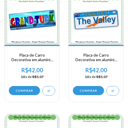
Placa de Carro
Placa de Carro
Decorativa em alumínio
Decorativa em alumínio
Lembrança de sua visita a
Lembrança de sua visita a
Posse Britanica - Grand
Posse Britanica - Anguila
R$42,00
R$42,00
Turk
- The Valley
10
x de
R$5,07
10
x de
R$5,07
COMPRAR
COMPRAR