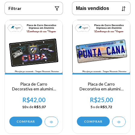
Filtrar
Placa de Carro
Placa de Carro
Decorativa em alumínio
Decorativa em alumínio
Lembrança de sua visita a
Lembrança de sua visita a
Cuba
Punta Cana
R$42,00
R$25,00
10
x de
R$5,07
5
x de
R$5,72
COMPRAR
COMPRAR