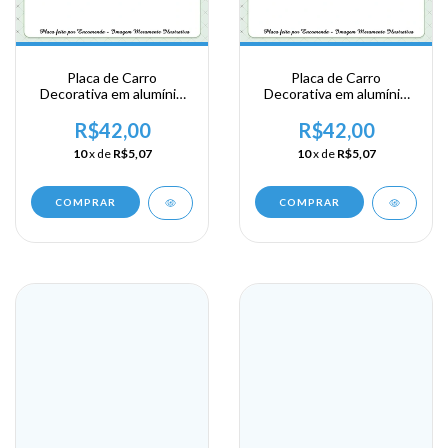
Placa de Carro
Placa de Carro
Decorativa em alumínio
Decorativa em alumínio
Lembrança de sua visita a
Lembrança de sua visita a
Santa Lucia - Soufriere
Santa Lucia - Saint Lucia
R$42,00
R$42,00
10
x de
R$5,07
10
x de
R$5,07
COMPRAR
COMPRAR