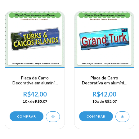
Placa de Carro
Placa de Carro
Decorativa em alumínio
Decorativa em alumínio
Lembrança de sua visita a
Lembrança de sua visita a
Posse Britanica - Turks
Posse Britanica - Grand
R$42,00
R$42,00
Caicos Islands
Turk
10
x de
R$5,07
10
x de
R$5,07
COMPRAR
COMPRAR