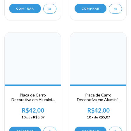
COMPRAR
COMPRAR
Placa de Carro
Placa de Carro
Decorativa em Alumínio
Decorativa em Alumínio
Lembrança da sua
Lembrança da sua
Viagem a Curação - Bon
Viagem a Curação
R$42,00
R$42,00
Bini
10
x de
R$5,07
10
x de
R$5,07