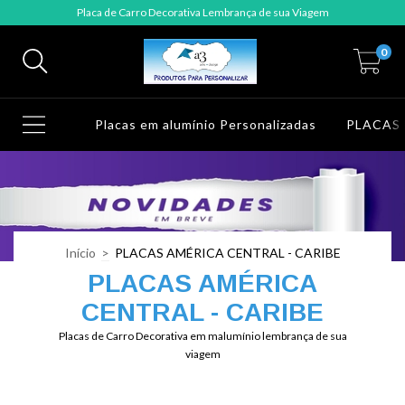
Placa de Carro Decorativa Lembrança de sua Viagem
0
Placas em alumínio Personalizadas
PLACAS
Início
>
PLACAS AMÉRICA CENTRAL - CARIBE
PLACAS AMÉRICA
CENTRAL - CARIBE
Placas de Carro Decorativa em malumínio lembrança de sua
viagem