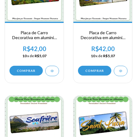
Placa de Carro
Placa de Carro
Decorativa em alumínio
Decorativa em alumínio
Lembrança de sua visita a
Lembrança de sua visita a
Santa Lucia - Soufriere
Santa Lucia - Soufriere
R$42,00
R$42,00
10
x de
R$5,07
10
x de
R$5,07
COMPRAR
COMPRAR