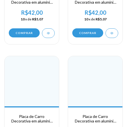
Decorativa em alumínio
Decorativa em alumínio
Lembrança de sua visita
Lembrança de sua visita
ao Haiti
ao Haiti Labadee
R$42,00
R$42,00
10
x de
R$5,07
10
x de
R$5,07
COMPRAR
COMPRAR
Placa de Carro
Placa de Carro
Decorativa em alumínio
Decorativa em alumínio
Lembrança de sua visita
Lembrança de sua visita