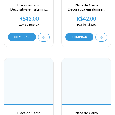
Placa de Carro
Placa de Carro
Decorativa em alumínio
Decorativa em alumínio
Lembrança de sua visita
Lembrança de sua visita
ao Haiti - Port Au France
ao Haiti
R$42,00
R$42,00
10
x de
R$5,07
10
x de
R$5,07
COMPRAR
COMPRAR
Placa de Carro
Placa de Carro