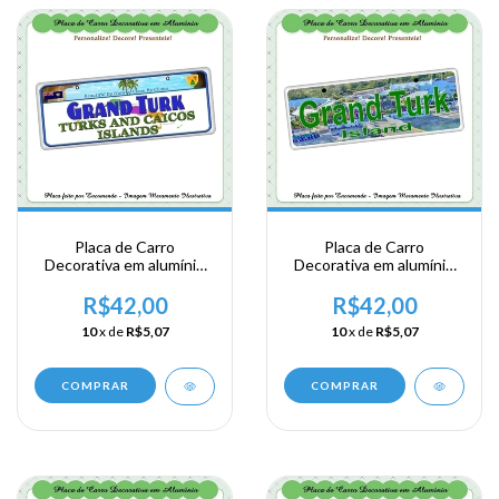
Placa de Carro
Placa de Carro
Decorativa em alumínio
Decorativa em alumínio
Lembrança de sua visita a
Lembrança de sua visita a
Posse Britanica - Grand
Posse Britanica - Grand
R$42,00
R$42,00
Turk
Turk
10
x de
R$5,07
10
x de
R$5,07
COMPRAR
COMPRAR