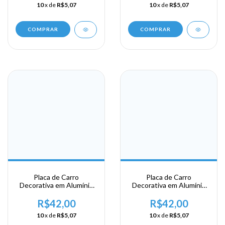
10
x de
R$5,07
10
x de
R$5,07
COMPRAR
COMPRAR
Placa de Carro
Placa de Carro
Decorativa em Alumínio
Decorativa em Alumínio
Lembrança da sua
Lembrança da sua
Viagem a Curação -
Viagem a Curação -
R$42,00
R$42,00
Willemstad
Willemstad
10
x de
R$5,07
10
x de
R$5,07