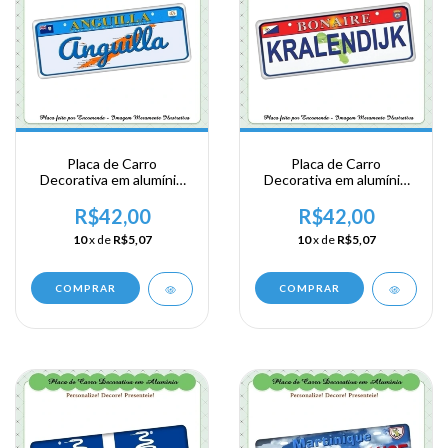
Placa de Carro
Placa de Carro
Decorativa em alumínio
Decorativa em alumínio
Lembrança de sua visita a
Lembrança de sua visita a
Posse Britanica - Anguila
Bonaire
R$42,00
R$42,00
10
x de
R$5,07
10
x de
R$5,07
COMPRAR
COMPRAR