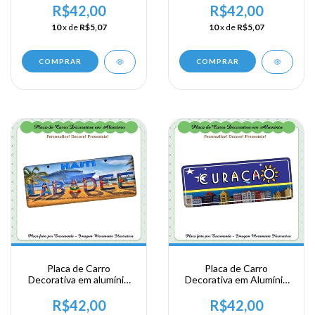
ao Haiti Labadee
ao Haiti Labadee
R$42,00
R$42,00
10
x de
R$5,07
10
x de
R$5,07
COMPRAR
COMPRAR
Placa de Carro
Placa de Carro
Decorativa em alumínio
Decorativa em Alumínio
Lembrança de sua visita
Lembrança da sua
ao Haiti Labadee
Viagem a Curação -
R$42,00
R$42,00
Curação