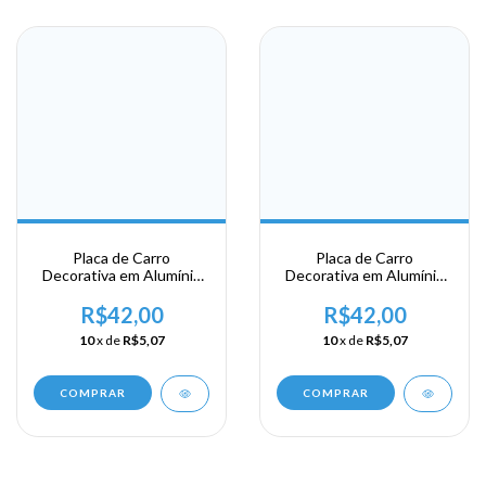
Placa de Carro
Placa de Carro
Decorativa em Alumínio
Decorativa em Alumínio
Lembrança da sua
Lembrança da sua
Viagem de Curação
Viagem a Trinad and
R$42,00
R$42,00
Tobago
10
x de
R$5,07
10
x de
R$5,07
COMPRAR
COMPRAR