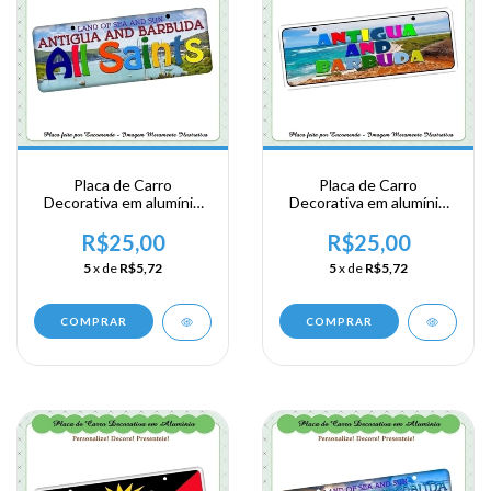
Placa de Carro
Placa de Carro
Decorativa em alumínio
Decorativa em alumínio
de sua visita ao Caribe -
de sua visita ao Caribe -
Antigua and Barbuda - All
Antigua and Barbuda
R$25,00
R$25,00
Saints
5
x de
R$5,72
5
x de
R$5,72
COMPRAR
COMPRAR