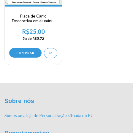
Placa de Carro
Decorativa em alumínio
de sua visita ao Caribe -
Antigua and Barbuda
R$25,00
5
x de
R$5,72
COMPRAR
Sobre nós
Somos uma loja de Personalização situada no RJ
Departamentos