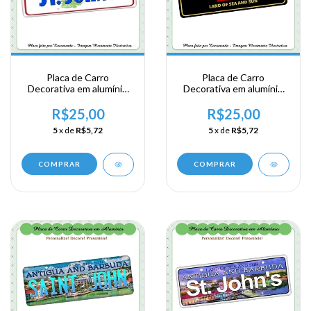
Placa de Carro
Placa de Carro
Decorativa em alumínio
Decorativa em alumínio
de sua visita ao Caribe -
de sua visita ao Caribe -
Antigua and Barbuda - St.
Antigua and Barbuda
R$25,00
R$25,00
Johns
5
x de
R$5,72
5
x de
R$5,72
COMPRAR
COMPRAR