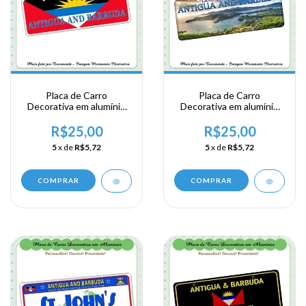
Placa de Carro
Placa de Carro
Decorativa em alumínio
Decorativa em alumínio
de sua visita ao Caribe -
de sua visita ao Caribe -
Antigua and Barbuda
Antigua and Barbuda
R$25,00
R$25,00
5
x de
R$5,72
5
x de
R$5,72
COMPRAR
COMPRAR