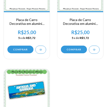
Placa de Carro
Placa de Carro
Decorativa em alumínio
Decorativa em alumínio
de sua visita ao Caribe -
de sua visita ao Caribe -
Antigua and Barbuda -
Antigua and Barbuda -
R$25,00
R$25,00
St.Johns
St.Johns
5
x de
R$5,72
5
x de
R$5,72
COMPRAR
COMPRAR