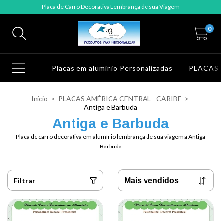
Placa de Carro Decorativa Lembrança de sua Viagem
0
Placas em alumínio Personalizadas
PLACAS
Início
>
PLACAS AMÉRICA CENTRAL - CARIBE
>
Antiga e Barbuda
Antiga e Barbuda
Placa de carro decorativa em alumínio lembrança de sua viagem a Antiga
Barbuda
Filtrar