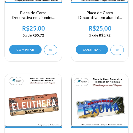
Placa de Carro
Placa de Carro
Decorativa em alumínio
Decorativa em alumínio
de sua visita a Bahamas -
de sua visita a Bahamas -
The Bahamas - Nassau
The Bahamas - Bimini
R$25,00
R$25,00
5
x de
R$5,72
5
x de
R$5,72
COMPRAR
COMPRAR