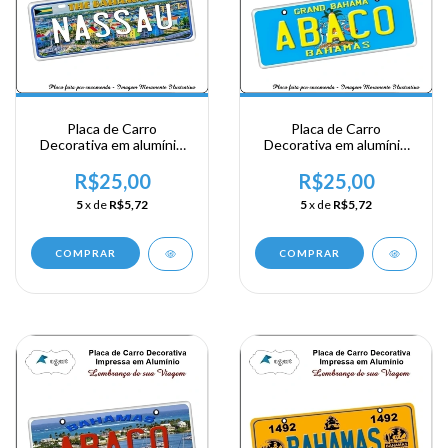
Placa de Carro
Placa de Carro
Decorativa em alumínio
Decorativa em alumínio
de sua visita a Bahamas -
de sua visita a Bahamas -
The Bahamas - Nassau
The Bahamas - Abaco
R$25,00
R$25,00
5
x de
R$5,72
5
x de
R$5,72
COMPRAR
COMPRAR