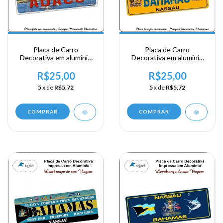
Placa de Carro
Placa de Carro
Decorativa em alumínio
Decorativa em alumínio
de sua visita a Bahamas -
de sua visita a Bahamas -
The Bahamas - Abaco
The Bahamas - Nassau
R$25,00
R$25,00
5
x de
R$5,72
5
x de
R$5,72
COMPRAR
COMPRAR