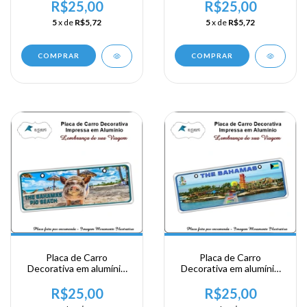
The Bahamas - Nassau
The Bahamas - Nassau
R$25,00
R$25,00
5
x de
R$5,72
5
x de
R$5,72
COMPRAR
COMPRAR
Placa de Carro
Placa de Carro
Decorativa em alumínio
Decorativa em alumínio
de sua visita a Bahamas -
de sua visita a Bahamas -
The Bahamas - Pig Beach
The Bahamas
R$25,00
R$25,00