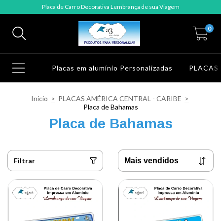
Placa de Carro Decorativa Lembrança de sua Viagem
0
Placas em alumínio Personalizadas
PLACAS
Início
>
PLACAS AMÉRICA CENTRAL - CARIBE
>
Placa de Bahamas
Placa de Bahamas
Filtrar