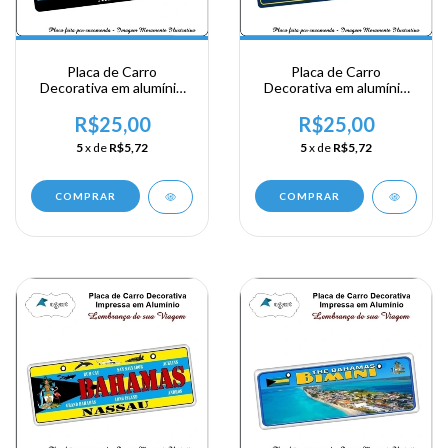
Placa de Carro
Placa de Carro
Decorativa em alumínio
Decorativa em alumínio
de sua visita a Bahamas -
de sua visita a Bahamas -
The Bahamas - Nassau
The Bahamas - Nassau
R$25,00
R$25,00
5
x de
R$5,72
5
x de
R$5,72
COMPRAR
COMPRAR