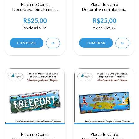
Placa de Carro
Placa de Carro
Decorativa em alumínio
Decorativa em alumínio
de sua visita a Bahamas -
de sua visita a Bahamas -
The Bahamas - Eleuthera
The Bahamas - Exuma
R$25,00
R$25,00
5
x de
R$5,72
5
x de
R$5,72
COMPRAR
COMPRAR
Placa de Carro
Placa de Carro