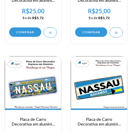
Decorativa em alumínio
Decorativa em alumínio
de sua visita a Bahamas -
de sua visita a Bahamas -
The Bahamas - Freeport
The Bahamas - Nassau
R$25,00
R$25,00
5
x de
R$5,72
5
x de
R$5,72
COMPRAR
COMPRAR
Placa de Carro
Placa de Carro
Decorativa em alumínio
Decorativa em alumínio
de sua visita a Bahamas -
de sua visita a Bahamas -