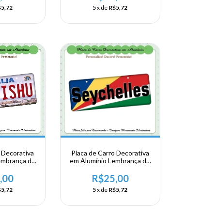
am
Kilimmajaro
5,72
5
x de
R$5,72
 Decorativa
Placa de Carro Decorativa
embrança de
em Alumínio Lembrança de
a Africa
sua Viagem a Africa
Somalia -
Oriental - Seychelles
,00
R$25,00
ishu
5,72
5
x de
R$5,72