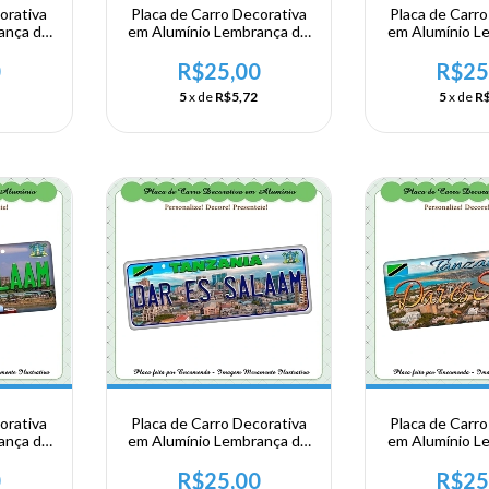
orativa
Placa de Carro Decorativa
Placa de Carro
ança de
em Alumínio Lembrança de
em Alumínio L
rica
sua Viagem a Africa
sua Viagem 
bue -
Oriental - Zâmbia
Oriental - 
0
R$25,00
R$25
Kamp
5
x de
R$5,72
5
x de
R$
orativa
Placa de Carro Decorativa
Placa de Carro
ança de
em Alumínio Lembrança de
em Alumínio L
rica
sua Viagem a Africa
sua Viagem 
- Dar Es
Oriental - Tanzânia - Dar Es
Oriental - Tanz
0
R$25,00
R$25