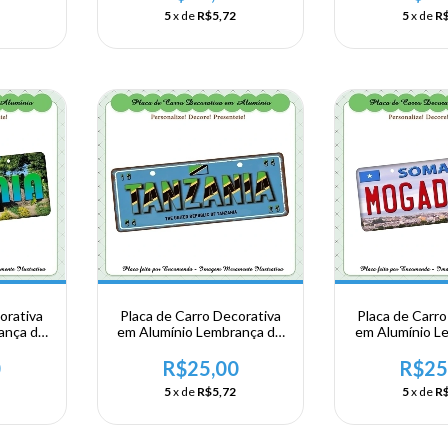
Salaam
Sala
5
x de
R$5,72
5
x de
R$
orativa
Placa de Carro Decorativa
Placa de Carro
ança de
em Alumínio Lembrança de
em Alumínio L
rica
sua Viagem a Africa
sua Viagem 
ânia
Oriental - Tanzânia
Oriental - 
0
R$25,00
R$25
Mogad
5
x de
R$5,72
5
x de
R$