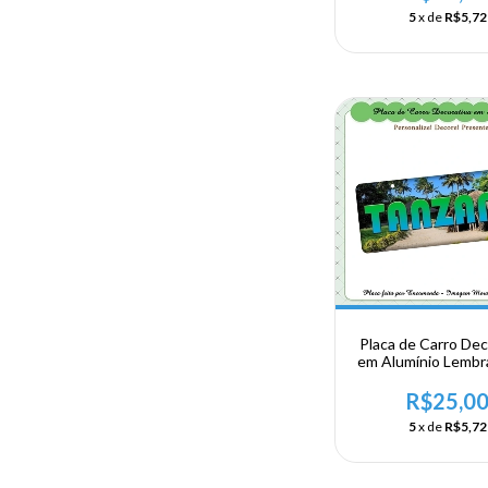
Salaam
5
x de
R$5,72
Placa de Carro Dec
em Alumínio Lembr
sua Viagem a Af
Oriental - Tanz
R$25,0
5
x de
R$5,72