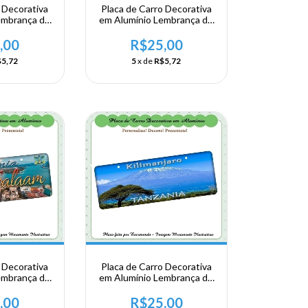
 Decorativa
Placa de Carro Decorativa
embrança de
em Alumínio Lembrança de
a Africa
sua Viagem a Africa
Uganda -
Oriental - Uganda
,00
R$25,00
ala
5,72
5
x de
R$5,72
 Decorativa
Placa de Carro Decorativa
embrança de
em Alumínio Lembrança de
a Africa
sua Viagem a Africa
ânia - Dar Es
Oriental - Tanzânia -
,00
R$25,00