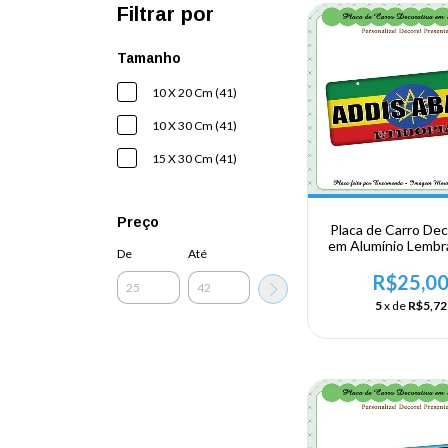
Filtrar por
Tamanho
10 X 20 Cm (41)
10 X 30 Cm (41)
15 X 30 Cm (41)
Preço
Placa de Carro Dec
em Alumínio Lembr
De
Até
sua Viagem a Af
Oriental - Etiópia 
R$25,0
Ababa
5
x de
R$5,72