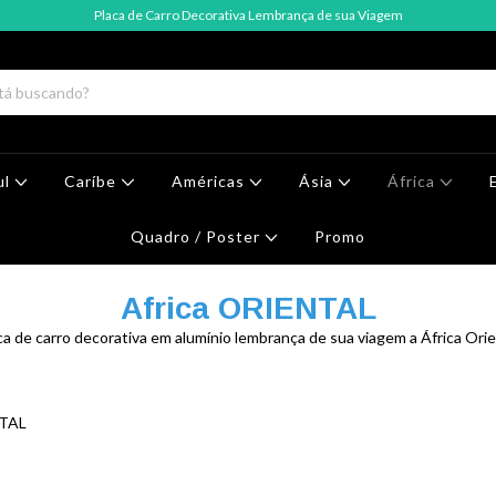
Placa de Carro Decorativa Lembrança de sua Viagem
ul
Caríbe
Américas
Ásia
África
Quadro / Poster
Promo
Africa ORIENTAL
ca de carro decorativa em alumínio lembrança de sua viagem a África Orie
NTAL