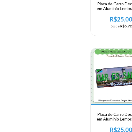
Placa de Carro Dec
em Alumínio Lembr
sua Viagem a Af
Oriental - Zimbá
R$25,0
Harare
5
x de
R$5,72
Placa de Carro Dec
em Alumínio Lembr
sua Viagem a Af
Oriental - Tanzânia 
R$25,0