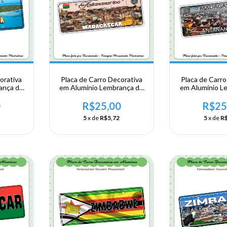
orativa
Placa de Carro Decorativa
Placa de Carro
ança de
em Alumínio Lembrança de
em Alumínio L
rica
sua Viagem a Africa
sua Viagem 
ascar
Oriental -Madagascar -
Oriental -Ma
0
R$25,00
R$25
Antananarivo
Antanan
5
x de
R$5,72
5
x de
R$