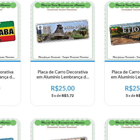
orativa
Placa de Carro Decorativa
Placa de Carro
ança de
em Alumínio Lembrança de
em Alumínio L
rica
sua Viagem a Africa
sua Viagem 
- Addis
Oriental - Etiópia - Addis
Oriental -
0
R$25,00
R$25
Ababa
5
x de
R$5,72
5
x de
R$