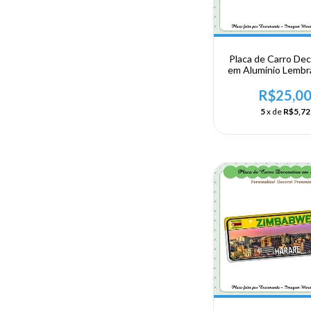
Placa de Carro Dec
em Alumínio Lembr
sua Viagem a Af
Oriental -Madag
R$25,0
5
x de
R$5,72