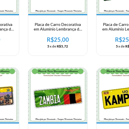
orativa
Placa de Carro Decorativa
Placa de Carro
ança de
em Alumínio Lembrança de
em Alumínio L
rica
sua Viagem a Africa
sua Viagem 
ascar
Oriental - Zimbábue
Oriental - 
0
R$25,00
R$25
5
x de
R$5,72
5
x de
R$