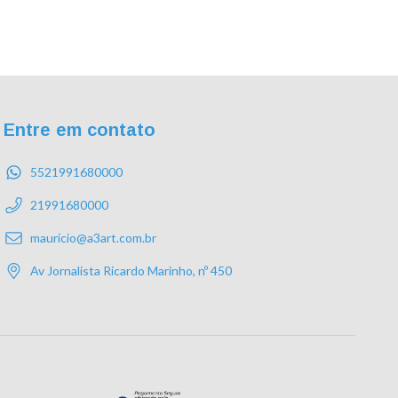
Entre em contato
5521991680000
21991680000
mauricio@a3art.com.br
Av Jornalista Ricardo Marinho, nº 450