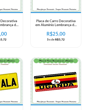
 Decorativa
Placa de Carro Decorativa
embrança de
em Alumínio Lembrança de
a Africa
sua Viagem a Africa
Zimbábue
Oriental - Zimbábue -
,00
R$25,00
Victoria Falls
5,72
5
x de
R$5,72