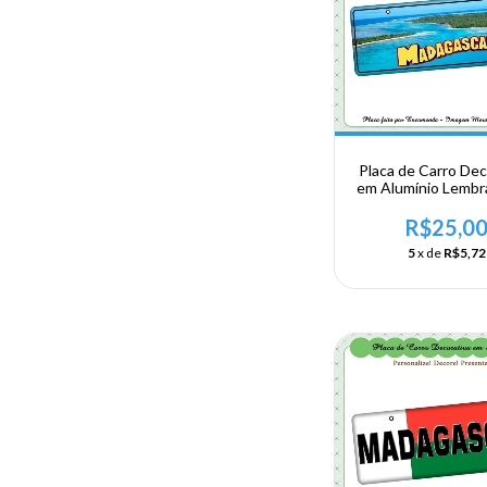
Placa de Carro Dec
em Alumínio Lembr
sua Viagem a Af
Oriental -Madag
R$25,0
5
x de
R$5,72