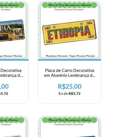
 Decorativa
Placa de Carro Decorativa
embrança de
em Alumínio Lembrança de
a Africa
sua Viagem a Africa
 Etiópia
Oriental - Etiópia
,00
R$25,00
5,72
5
x de
R$5,72