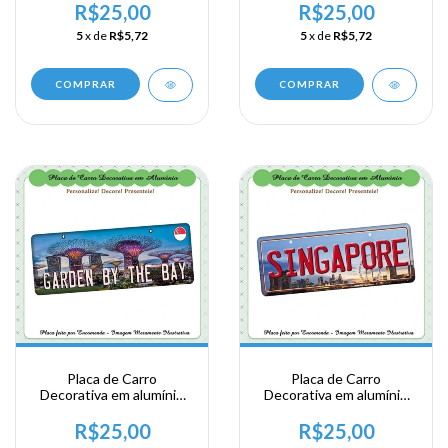
Viagem a China - Macau
Viagem a China -
R$25,00
R$25,00
Shanghai
5
x de
R$5,72
5
x de
R$5,72
COMPRAR
COMPRAR
Placa de Carro
Placa de Carro
Decorativa em alumínio
Decorativa em alumínio
de sua visita ao Sudeste
de sua visita ao Sudeste
Ásiatico - Singapura -
Ásiatico - Singapura -
R$25,00
R$25,00
Garden By The Bay
Singapore