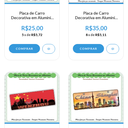
Placa de Carro
Placa de Carro
Decorativa em Alumínio
Decorativa em Alumínio
Lembrança de sua
lembrança de sua viagem
Viagem a Asia Oriental -
ao Canadá
R$25,00
R$35,00
China - Xangai
5
x de
R$5,72
8
x de
R$5,11
COMPRAR
COMPRAR