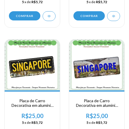
5
x de
R$5,72
5
x de
R$5,72
COMPRAR
COMPRAR
Placa de Carro
Placa de Carro
Decorativa em alumínio
Decorativa em alumínio
de sua visita ao Sudeste
de sua visita ao Sudeste
Ásiatico - Singapura -
Ásiatico - Singapura -
R$25,00
R$25,00
Singapore
Singapore
5
x de
R$5,72
5
x de
R$5,72