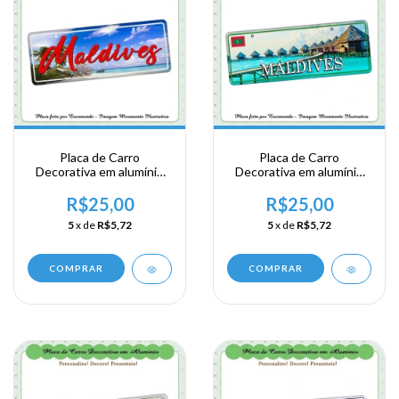
Placa de Carro
Placa de Carro
Decorativa em alumínio
Decorativa em alumínio
de sua visita a Ásia
de sua visita a Ásia
Meridional - Maldives
Meridional - Maldives -
R$25,00
R$25,00
Maldives
5
x de
R$5,72
5
x de
R$5,72
COMPRAR
COMPRAR