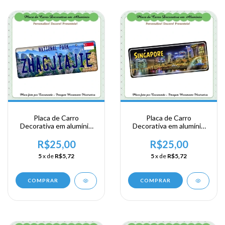
Placa de Carro
Placa de Carro
Decorativa em alumínio
Decorativa em alumínio
de sua visita ao Sudeste
de sua visita ao Sudeste
Ásiatico - Singapura -
Ásiatico - Singapura -
R$25,00
R$25,00
Zhagjiajie
Singapore
5
x de
R$5,72
5
x de
R$5,72
COMPRAR
COMPRAR