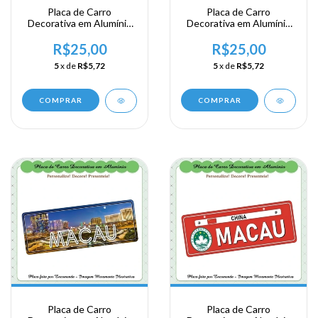
Placa de Carro
Placa de Carro
Decorativa em Alumínio
Decorativa em Alumínio
Lembrança de sua
Lembrança de sua
Viagem a China -
Viagem a China -
R$25,00
R$25,00
Wenzhou
Shanguai
5
x de
R$5,72
5
x de
R$5,72
COMPRAR
COMPRAR
Placa de Carro
Placa de Carro