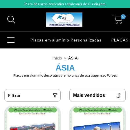
Placa de Carro Decorativa Lembrança de sua Viagem
0
Placas em alumínio Personalizadas
PLACAS
Início
>
ÁSIA
ÁSIA
Placas em alumínio decorativas lembrança de sua viagem ao Países
Filtrar