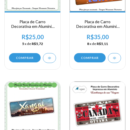
Placa de Carro
Placa de Carro
Decorativa em Alumínio
Decorativa em Alumínio
Lembrança de Israel -
Lembrança de sua
Jerusalem
Viagem ao Egíto - Egypt
R$25,00
R$35,00
5
x de
R$5,72
8
x de
R$5,11
COMPRAR
COMPRAR