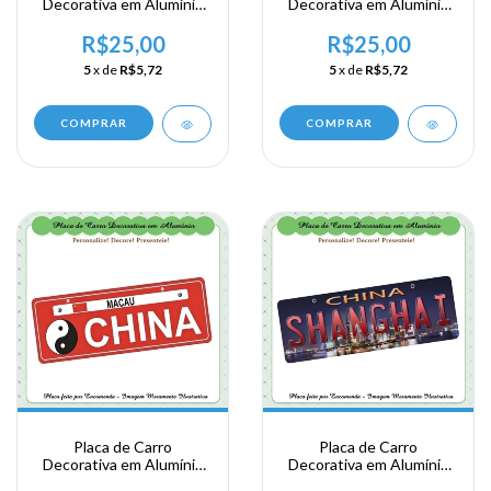
Decorativa em Alumínio
Decorativa em Alumínio
Lembrança de sua
Lembrança de sua
Viagem a China - Macau
Viagem a China - Macau
R$25,00
R$25,00
5
x de
R$5,72
5
x de
R$5,72
COMPRAR
COMPRAR
Placa de Carro
Placa de Carro
Decorativa em Alumínio
Decorativa em Alumínio
Lembrança de sua
Lembrança de sua