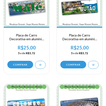
Placa de Carro
Placa de Carro
Decorativa em alumínio
Decorativa em alumínio
de sua visita a Ásia
de sua visita a Ásia
Meridional - Maldives -
Meridional - Butão
R$25,00
R$25,00
Malé
5
x de
R$5,72
5
x de
R$5,72
COMPRAR
COMPRAR