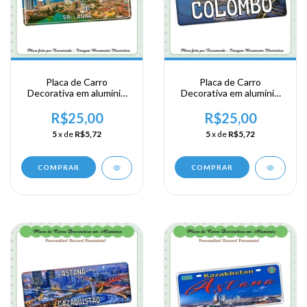
Placa de Carro
Placa de Carro
Decorativa em alumínio
Decorativa em alumínio
de sua visita a Ásia
de sua visita a Ásia
Meridional - Sri Lanka -
Meridional - Sri Lanka -
R$25,00
R$25,00
Colombo
Colombo
5
x de
R$5,72
5
x de
R$5,72
COMPRAR
COMPRAR