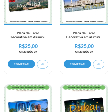
Placa de Carro
Placa de Carro
Decorativa em Alumínio
Decorativa em alumínio
Lembrança de sua
de sua visita a Ásia
Viagem a China - Muralha
Meridional - India -Taj
R$25,00
R$25,00
da China
Mahal
5
x de
R$5,72
5
x de
R$5,72
COMPRAR
COMPRAR