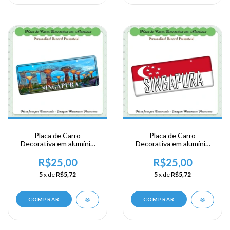
Placa de Carro
Placa de Carro
Decorativa em alumínio
Decorativa em alumínio
de sua visita ao Sudeste
de sua visita ao Sudeste
Ásiatico - Singapura
Ásiatico - Singapura
R$25,00
R$25,00
5
x de
R$5,72
5
x de
R$5,72
COMPRAR
COMPRAR