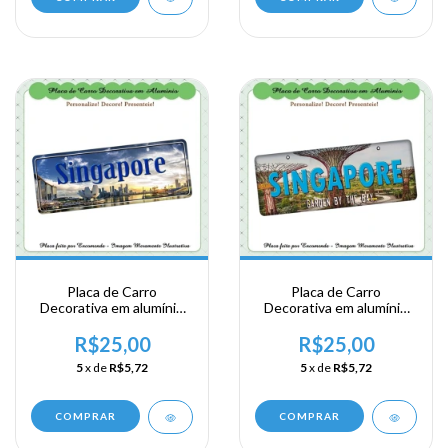
Placa de Carro
Placa de Carro
Decorativa em alumínio
Decorativa em alumínio
de sua visita ao Sudeste
de sua visita ao Sudeste
Ásiatico - Singapura -
Ásiatico - Singapura -
R$25,00
R$25,00
Singapore
Singapore
5
x de
R$5,72
5
x de
R$5,72
COMPRAR
COMPRAR