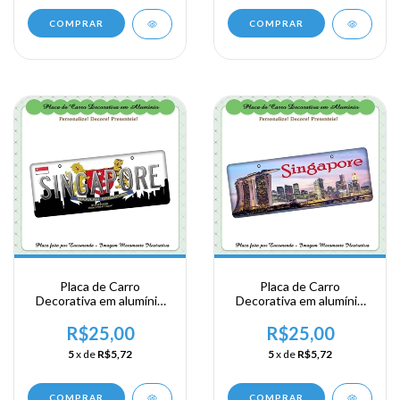
COMPRAR
COMPRAR
Placa de Carro
Placa de Carro
Decorativa em alumínio
Decorativa em alumínio
de sua visita ao Sudeste
de sua visita ao Sudeste
Ásiatico - Singapura -
Ásiatico - Singapura -
R$25,00
R$25,00
Singapore
Singapore
5
x de
R$5,72
5
x de
R$5,72
COMPRAR
COMPRAR