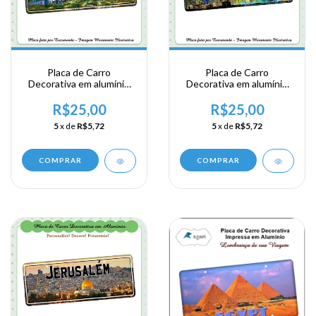
Placa de Carro
Placa de Carro
Decorativa em alumínio
Decorativa em alumínio
de sua visita ao Emirados
de sua visita ao Emirados
Arábes - Abu Dhabi
Arábes - Dubai
R$25,00
R$25,00
5
x de
R$5,72
5
x de
R$5,72
COMPRAR
COMPRAR