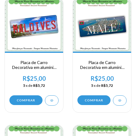
Placa de Carro
Placa de Carro
Decorativa em alumínio
Decorativa em alumínio
de sua visita a Ásia
de sua visita a Ásia
Meridional - Maldives
Meridional - Maldives -
R$25,00
R$25,00
Malé
5
x de
R$5,72
5
x de
R$5,72
COMPRAR
COMPRAR