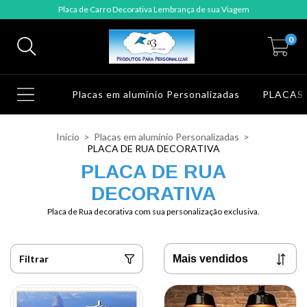
Placa de Carro Decorativa Lembrança de sua Viagem
0
Placas em alumínio Personalizadas
PLACAS
Início
>
Placas em alumínio Personalizadas
>
PLACA DE RUA DECORATIVA
PLACA DE RUA
DECORATIVA
Placa de Rua decorativa com sua personalização exclusiva.
Filtrar