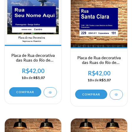
Placa de Rua decorativa
Placa de Rua decorativa
das Ruas do Rio de
das Ruas do Rio de
Janeiro - Sua
Janeiro - Rua Santa Clara
Personalização
R$42,00
R$42,00
10
x de
R$5,07
10
x de
R$5,07
COMPRAR
COMPRAR