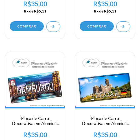
Viagem a Alemanha -
Viagem a Alemanha -
R$35,00
R$35,00
Gernany Munich
Gernany Lubeck
8
x de
R$5,11
8
x de
R$5,11
COMPRAR
COMPRAR
Placa de Carro
Placa de Carro
Decorativa em Alumínio
Decorativa em Alumínio
Lembrança de sua
Lembrança de sua
Viagem a Alemanha -
Viagem a Alemanha -
R$35,00
R$35,00
Gernany Hamburgo
Gernany St Goar