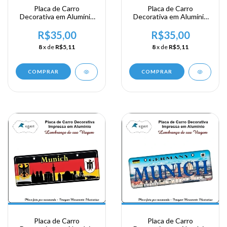
Placa de Carro
Placa de Carro
Decorativa em Alumínio
Decorativa em Alumínio
Lembrança de sua
Lembrança de sua
Viagem a Alemanha -
Viagem a Alemanha -
R$35,00
R$35,00
Gernany Nuremberg
Gernany Rotemburg
8
x de
R$5,11
8
x de
R$5,11
COMPRAR
COMPRAR
Placa de Carro
Placa de Carro