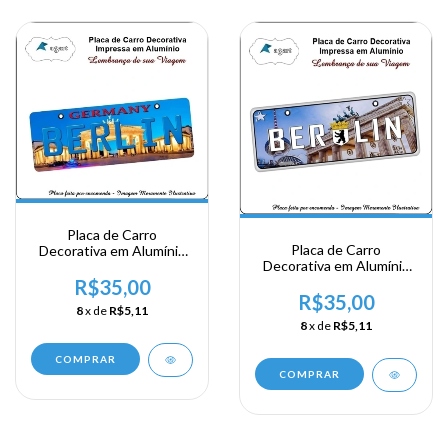
Placa de Carro
Placa de Carro
Decorativa em Alumínio
Decorativa em Alumínio
Lembrança de sua
Lembrança de sua
Viagem a Alemanha -
R$35,00
Viagem a Alemanha -
R$35,00
Germany Berlin
8
x de
R$5,11
Berlin
8
x de
R$5,11
COMPRAR
COMPRAR