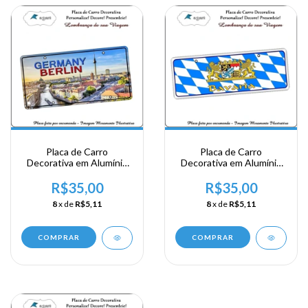
Placa de Carro
Placa de Carro
Decorativa em Alumínio
Decorativa em Alumínio
Lembrança de sua
Lembrança de sua
Viagem a Alemanha -
Viagem a Alemanha -
R$35,00
R$35,00
Germanu Berlin
Bavaria
8
x de
R$5,11
8
x de
R$5,11
COMPRAR
COMPRAR