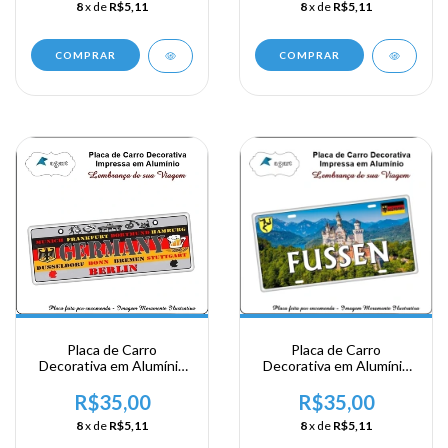
8
x de
R$5,11
8
x de
R$5,11
COMPRAR
COMPRAR
Placa de Carro
Placa de Carro
Decorativa em Alumínio
Decorativa em Alumínio
Lembrança de sua
Lembrança de sua
Viagem a Alemanha -
Viagem a Alemanha -
R$35,00
R$35,00
Gernany Berlin
Fussen
8
x de
R$5,11
8
x de
R$5,11