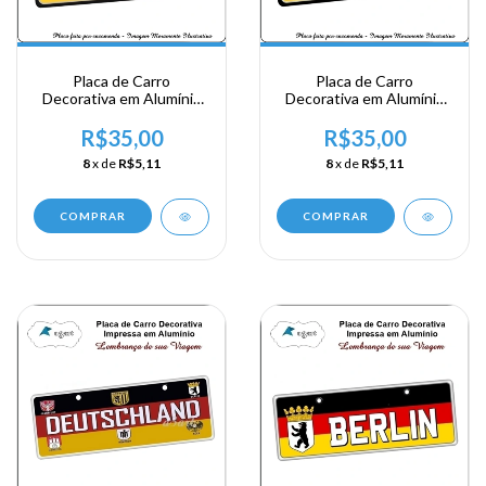
Placa de Carro
Placa de Carro
Decorativa em Alumínio
Decorativa em Alumínio
Lembrança de sua
Lembrança de sua
Viagem a Alemanha -
Viagem a Alemanha -
R$35,00
R$35,00
Oktoberfest
Germany
8
x de
R$5,11
8
x de
R$5,11
COMPRAR
COMPRAR