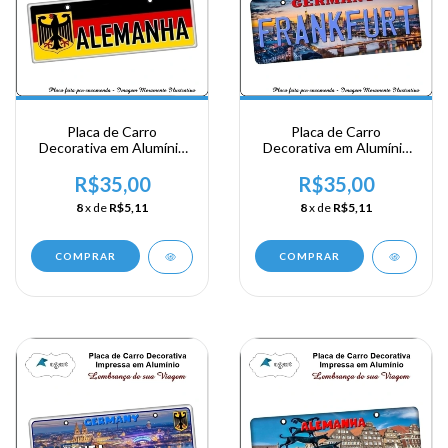
Placa de Carro
Placa de Carro
Decorativa em Alumínio
Decorativa em Alumínio
Lembrança de sua
Lembrança de sua
Viagem a Alemanha -
Viagem a Alemanha -
R$35,00
R$35,00
Gernany
Frankfurt
8
x de
R$5,11
8
x de
R$5,11
COMPRAR
COMPRAR