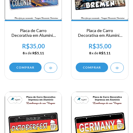
Placa de Carro
Placa de Carro
Decorativa em Alumínio
Decorativa em Alumínio
Lembrança de sua
Lembrança de sua
Viagem a Alemanha -
Viagem a Alemanha -
R$35,00
R$35,00
Colonia
Bremen
8
x de
R$5,11
8
x de
R$5,11
COMPRAR
COMPRAR