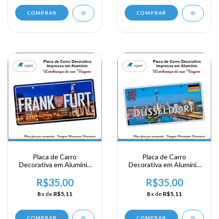
COMPRAR
COMPRAR
Placa de Carro
Placa de Carro
Decorativa em Alumínio
Decorativa em Alumínio
Lembrança de sua
Lembrança de sua
Viagem a Alemanha -
Viagem a Alemanha -
R$35,00
R$35,00
Frankfurt
Dusseldorf
8
x de
R$5,11
8
x de
R$5,11
COMPRAR
COMPRAR