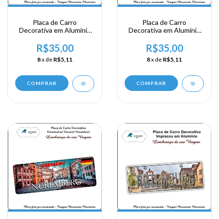
Placa de Carro
Placa de Carro
Decorativa em Alumínio
Decorativa em Alumínio
Lembrança de sua
Lembrança de sua
Viagem a Alemanha -
Viagem a Alemanha -
R$35,00
R$35,00
Deutschland
Berlin
8
x de
R$5,11
8
x de
R$5,11
COMPRAR
COMPRAR