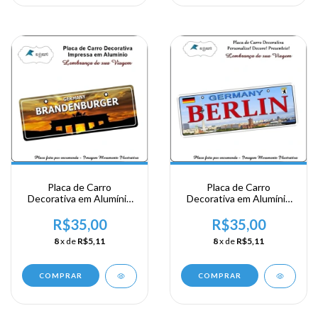
Placa de Carro
Placa de Carro
Decorativa em Alumínio
Decorativa em Alumínio
Lembrança de sua
Lembrança de sua
Viagem a Alemanha -
Viagem a Alemanha -
R$35,00
R$35,00
Brandernburger
Germany Berlin
8
x de
R$5,11
8
x de
R$5,11
COMPRAR
COMPRAR