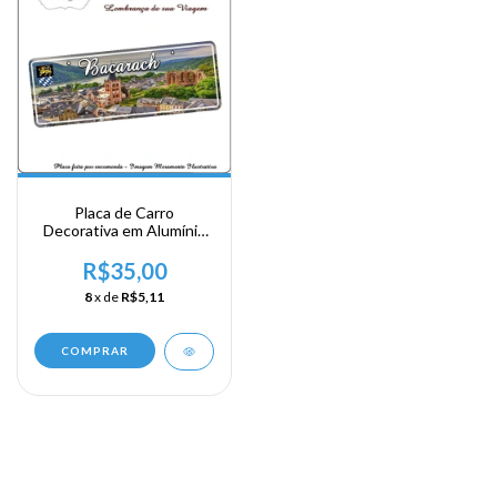
Placa de Carro
Decorativa em Alumínio
Lembrança de sua
Viagem a Alemanha -
R$35,00
Bacarach
8
x de
R$5,11
COMPRAR