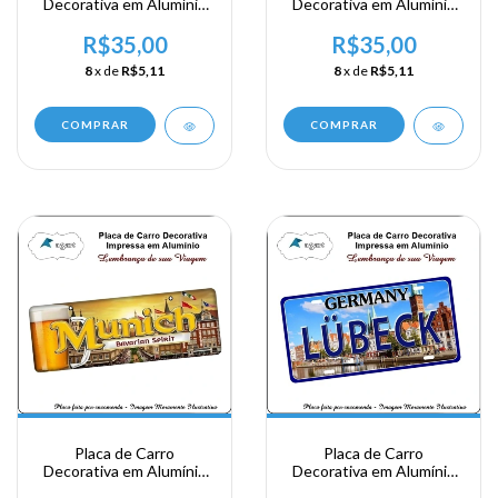
Decorativa em Alumínio
Decorativa em Alumínio
Lembrança de sua
Lembrança de sua
Viagem a Alemanha -
Viagem a Alemanha -
R$35,00
R$35,00
Gernany Munich
Gernany Munich
8
x de
R$5,11
8
x de
R$5,11
COMPRAR
COMPRAR
Placa de Carro
Placa de Carro
Decorativa em Alumínio
Decorativa em Alumínio
Lembrança de sua
Lembrança de sua