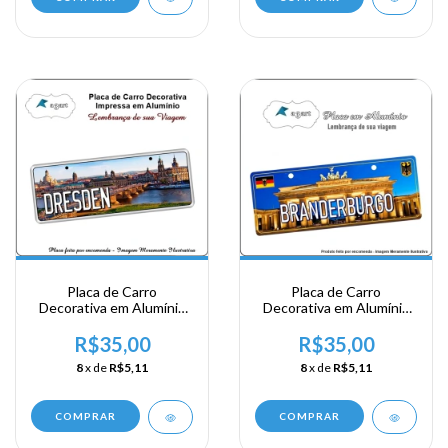
Placa de Carro
Placa de Carro
Decorativa em Alumínio
Decorativa em Alumínio
Lembrança de sua
Lembrança de sua
Viagem a Alemanha -
Viagem a Alemanha -
R$35,00
R$35,00
Dresden
Brandernburgo
8
x de
R$5,11
8
x de
R$5,11
COMPRAR
COMPRAR