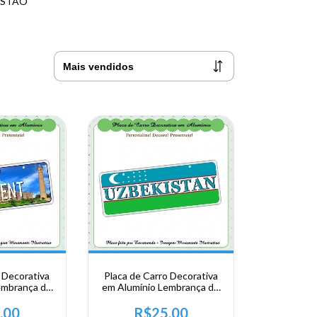
NISTÃO
 Decorativa
Placa de Carro Decorativa
embrança de
em Alumínio Lembrança de
ia Central -
sua Viagem a Asia Central -
 Tashkent
Uzbekistan
,00
R$25,00