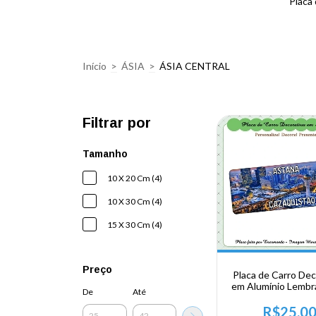
Placa
Início
>
ÁSIA
>
ÁSIA CENTRAL
Filtrar por
Tamanho
10 X 20 Cm (4)
10 X 30 Cm (4)
15 X 30 Cm (4)
Preço
Placa de Carro Dec
em Alumínio Lembr
De
Até
sua Viagem a Asia C
Kazaquistão - A
R$25,0