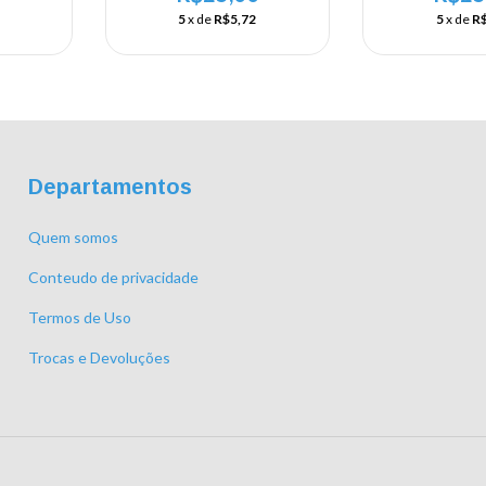
5
x de
R$5,72
5
x de
R$
Departamentos
Quem somos
Conteudo de privacidade
Termos de Uso
Trocas e Devoluções