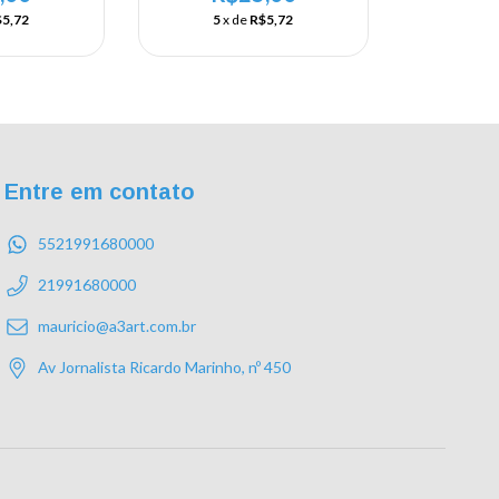
5,72
5
x de
R$5,72
Entre em contato
5521991680000
21991680000
mauricio@a3art.com.br
Av Jornalista Ricardo Marinho, nº 450