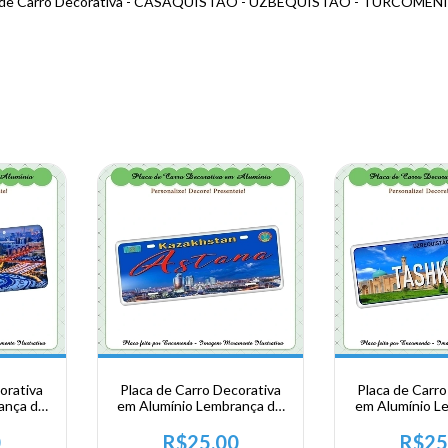
 de Carro Decorativa - CASAQUISTÃO - UZBEQUISTÃO - TURCOME
orativa
Placa de Carro Decorativa
Placa de Carro
ança de
em Alumínio Lembrança de
em Alumínio L
entral -
sua Viagem a Asia Central -
sua Viagem a As
stana
Kazaquistão - Astana
Uzbekistan -
0
R$25,00
R$25