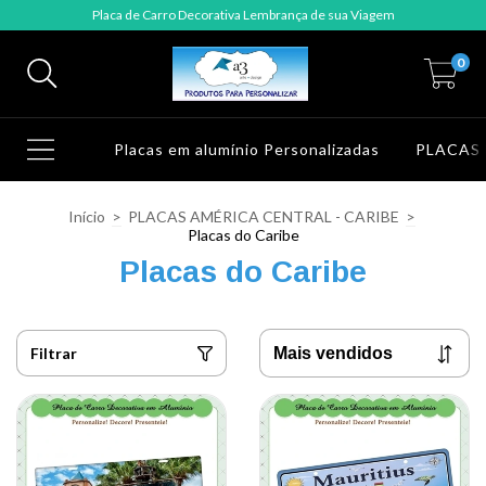
Placa de Carro Decorativa Lembrança de sua Viagem
0
Placas em alumínio Personalizadas
PLACAS
Início
>
PLACAS AMÉRICA CENTRAL - CARIBE
>
Placas do Caribe
Placas do Caribe
Filtrar