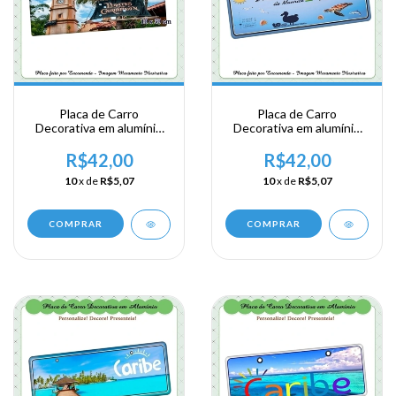
Placa de Carro
Placa de Carro
Decorativa em alumínio
Decorativa em alumínio
Lembrança de sua visita a
Lembrança de sua visita
Pirates
ao Caribe - Mauritius
R$42,00
R$42,00
10
x de
R$5,07
10
x de
R$5,07
COMPRAR
COMPRAR