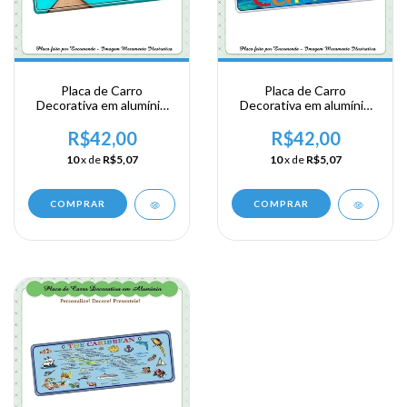
Placa de Carro
Placa de Carro
Decorativa em alumínio
Decorativa em alumínio
Lembrança de sua visita
Lembrança de sua visita
ao Caribe
ao Caribe
R$42,00
R$42,00
10
x de
R$5,07
10
x de
R$5,07
COMPRAR
COMPRAR