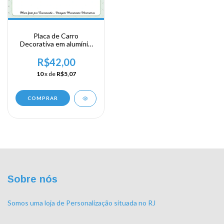
Placa de Carro
Decorativa em alumínio
Lembrança de sua visita
ao Caribe
R$42,00
10
x de
R$5,07
COMPRAR
Sobre nós
Somos uma loja de Personalização situada no RJ