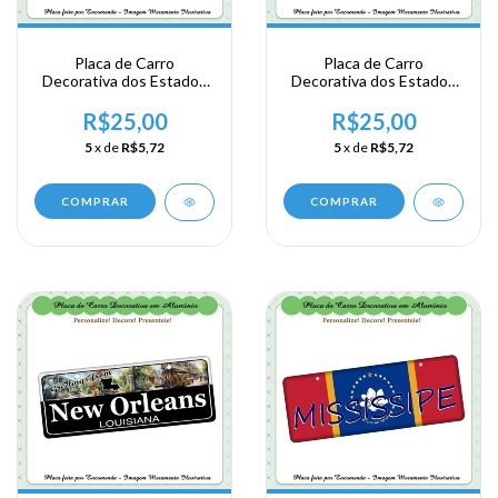
Placa de Carro
Placa de Carro
Decorativa dos Estados
Decorativa dos Estados
Unidos em Alumínio -
Unidos em Alumínio -
USA - Area Sul - Louisiana
USA - Area Sul - Louisiana
R$25,00
R$25,00
- New Orleans
- New Orleans
5
x de
R$5,72
5
x de
R$5,72
COMPRAR
COMPRAR