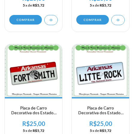
- West Memphis
5
x de
R$5,72
5
x de
R$5,72
COMPRAR
COMPRAR
Placa de Carro
Placa de Carro
Decorativa dos Estados
Decorativa dos Estados
Unidos em Alumínio -
Unidos em Alumínio -
USA - Area Sul - Arkansas
USA - Area Sul - Arkansas
R$25,00
R$25,00
- Fort Smith
- Litte Rock
5
x de
R$5,72
5
x de
R$5,72