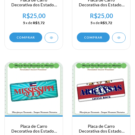
Decorativa dos Estados
Decorativa dos Estados
Unidos em Alumínio -
Unidos em Alumínio -
USA - Area Sul -
USA - Area Sul -
R$25,00
R$25,00
Mississipe - Jackson
Mississipe - Jackson
5
x de
R$5,72
5
x de
R$5,72
COMPRAR
COMPRAR
Placa de Carro
Placa de Carro
Decorativa dos Estados
Decorativa dos Estados