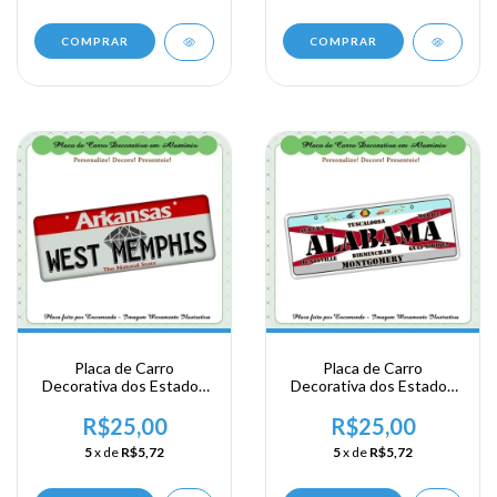
COMPRAR
COMPRAR
Placa de Carro
Placa de Carro
Decorativa dos Estados
Decorativa dos Estados
Unidos em Alumínio -
Unidos em Alumínio -
USA - Area Sul - Arkansas
USA - Area Sul - Alabama
R$25,00
R$25,00
- West Memphis
- Alabama
5
x de
R$5,72
5
x de
R$5,72