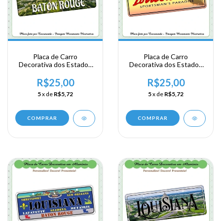
Placa de Carro
Placa de Carro
Decorativa dos Estados
Decorativa dos Estados
Unidos em Alumínio -
Unidos em Alumínio -
USA - Area Sul - Louisiana
USA - Area Sul - Louisiana
R$25,00
R$25,00
- Baton Rouge
5
x de
R$5,72
5
x de
R$5,72
COMPRAR
COMPRAR