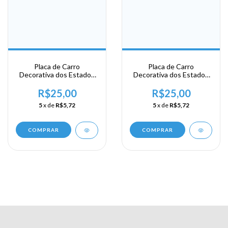
Placa de Carro
Placa de Carro
Decorativa dos Estados
Decorativa dos Estados
Unidos em Alumínio -
Unidos em Alumínio -
USA - Area Sul - Carolina
USA - Area Sul - Carolina
R$25,00
R$25,00
- Charlote
- Charlote
5
x de
R$5,72
5
x de
R$5,72
COMPRAR
COMPRAR