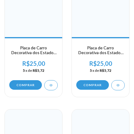
Placa de Carro
Placa de Carro
Decorativa dos Estados
Decorativa dos Estados
Unidos em Alumínio -
Unidos em Alumínio -
USA - Area Sul - Carolina
USA - Area Sul - Carolina
R$25,00
R$25,00
- Charlotte
- Charlotte
5
x de
R$5,72
5
x de
R$5,72
COMPRAR
COMPRAR