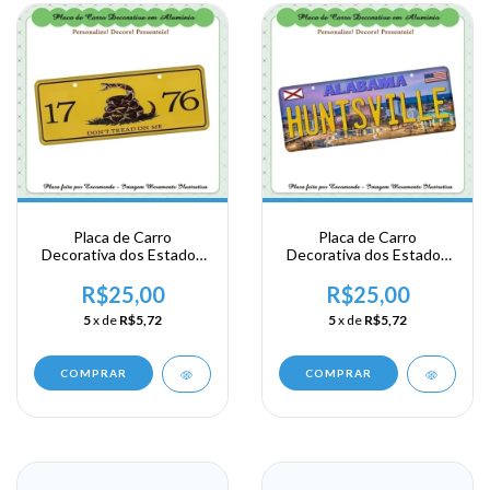
Placa de Carro
Placa de Carro
Decorativa dos Estados
Decorativa dos Estados
Unidos em Alumínio -
Unidos em Alumínio -
USA - Area Sul - Alabama
USA - Area Sul - Alabama
R$25,00
R$25,00
- 1776
- Huntsville
5
x de
R$5,72
5
x de
R$5,72
COMPRAR
COMPRAR