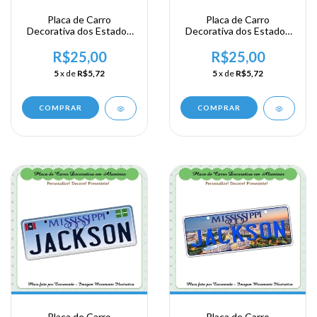
Placa de Carro
Placa de Carro
Decorativa dos Estados
Decorativa dos Estados
Unidos em Alumínio -
Unidos em Alumínio -
USA - Area Sul - Louisiana
USA - Area Sul -
R$25,00
R$25,00
- New Orleans
Mississipe - Jackson
5
x de
R$5,72
5
x de
R$5,72
COMPRAR
COMPRAR
Placa de Carro
Placa de Carro