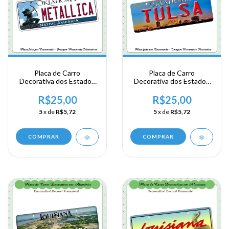
Placa de Carro
Placa de Carro
Decorativa dos Estados
Decorativa dos Estados
Unidos em Alumínio -
Unidos em Alumínio -
USA - Area Sul -
USA - Area Sul -
R$25,00
R$25,00
Oklahoma - Metallica
Oklahoma - Tulsa
5
x de
R$5,72
5
x de
R$5,72
COMPRAR
COMPRAR