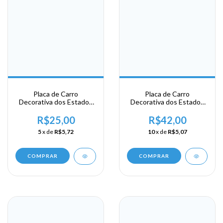
Placa de Carro
Placa de Carro
Decorativa dos Estados
Decorativa dos Estados
Unidos em Alumínio -
Unidos em Alumínio -
USA - Area Sul - Alabama
USA - Area Sul - Carolina
R$25,00
R$42,00
- Huntsville
- North Carolina
5
x de
R$5,72
10
x de
R$5,07
COMPRAR
COMPRAR