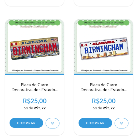
Placa de Carro
Placa de Carro
Decorativa dos Estados
Decorativa dos Estados
Unidos em Alumínio -
Unidos em Alumínio -
USA - Area Sul - Alabama
USA - Area Sul - Alabama
R$25,00
R$25,00
- Birmingham
- Birmingham
5
x de
R$5,72
5
x de
R$5,72
COMPRAR
COMPRAR