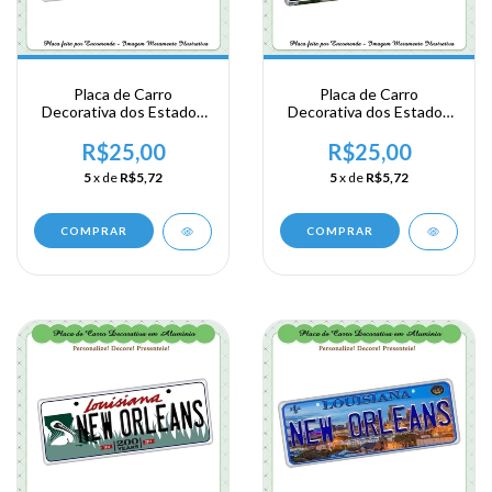
Placa de Carro
Placa de Carro
Decorativa dos Estados
Decorativa dos Estados
Unidos em Alumínio -
Unidos em Alumínio -
USA - Area Sul - Louisiana
USA - Area Sul - Louisiana
R$25,00
R$25,00
5
x de
R$5,72
5
x de
R$5,72
COMPRAR
COMPRAR