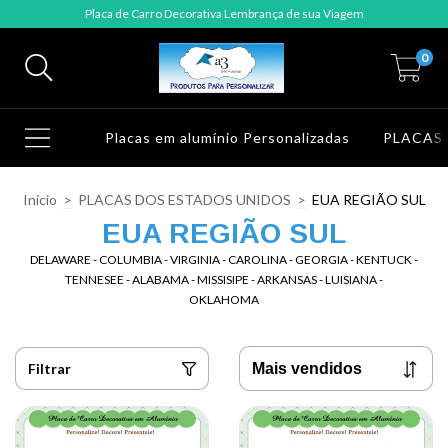
Placa de Carro Decorativa Lembrança de sua Viagem
0
Placas em alumínio Personalizadas
PLACAS
Início
>
PLACAS DOS ESTADOS UNIDOS
>
EUA REGIÃO SUL
EUA REGIÃO SUL
DELAWARE - COLUMBIA - VIRGINIA - CAROLINA - GEORGIA - KENTUCK -
TENNESEE - ALABAMA - MISSISIPE - ARKANSAS - LUISIANA -
OKLAHOMA
Filtrar