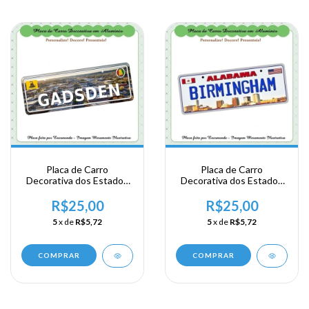
Placa de Carro
Placa de Carro
Decorativa dos Estados
Decorativa dos Estados
Unidos em Alumínio -
Unidos em Alumínio -
USA - Area Sul - Alabama
USA - Area Sul - Alabama
R$25,00
R$25,00
- Gadsden
- Birmingham
5
x de
R$5,72
5
x de
R$5,72
COMPRAR
COMPRAR