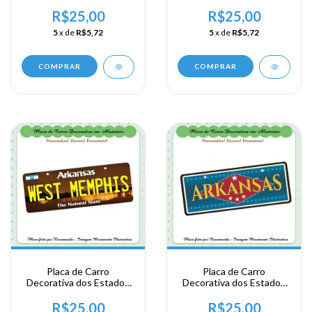
Unidos em Alumínio -
Unidos em Alumínio -
USA - Area Sul -
USA - Area Sul - Arkansas
R$25,00
R$25,00
Mississipe
5
x de
R$5,72
5
x de
R$5,72
COMPRAR
COMPRAR
Placa de Carro
Placa de Carro
Decorativa dos Estados
Decorativa dos Estados
Unidos em Alumínio -
Unidos em Alumínio -
USA - Area Sul - Arkansas
USA - Area Sul - Arkansas
R$25,00
R$25,00