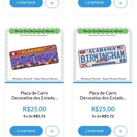
COMPRAR
COMPRAR
Placa de Carro
Placa de Carro
Decorativa dos Estados
Decorativa dos Estados
Unidos em Alumínio -
Unidos em Alumínio -
USA - Area Sul - Alabama
USA - Area Sul - Alabama
R$25,00
R$25,00
- Birmingham
- Birmingham
5
x de
R$5,72
5
x de
R$5,72
COMPRAR
COMPRAR