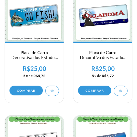
Placa de Carro
Placa de Carro
Decorativa dos Estados
Decorativa dos Estados
Unidos em Alumínio -
Unidos em Alumínio -
USA - Area Sul -
USA - Area Sul -
R$25,00
R$25,00
Oklahoma - Go Fish
Oklahoma
5
x de
R$5,72
5
x de
R$5,72
COMPRAR
COMPRAR