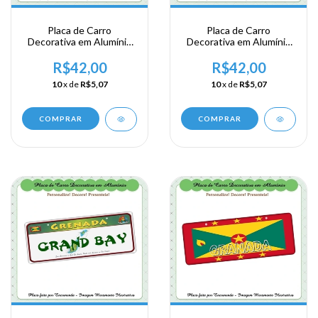
Placa de Carro
Placa de Carro
Decorativa em Alumínio
Decorativa em Alumínio
Lembrança da sua
Lembrança da sua
Viagem a Granada - ST.
Viagem a Granada -
R$42,00
R$42,00
Georges
Greenville
10
x de
R$5,07
10
x de
R$5,07
COMPRAR
COMPRAR