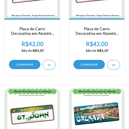
Placa de Carro
Placa de Carro
Decorativa em Alumínio
Decorativa em Alumínio
Lembrança da sua
Lembrança da sua
Viagem a Granada - ST.
Viagem a Granada - ST.
R$42,00
R$42,00
Patrick
Mark
10
x de
R$5,07
10
x de
R$5,07
COMPRAR
COMPRAR