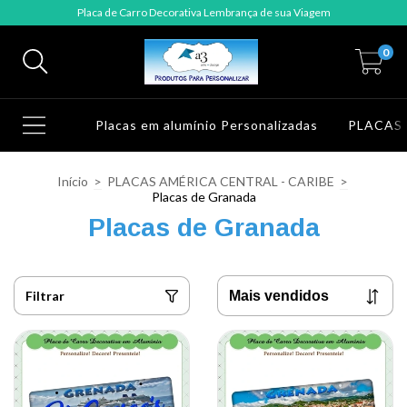
Placa de Carro Decorativa Lembrança de sua Viagem
0
Placas em alumínio Personalizadas
PLACAS
Início
>
PLACAS AMÉRICA CENTRAL - CARIBE
>
Placas de Granada
Placas de Granada
Filtrar