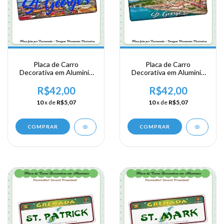
Placa de Carro
Placa de Carro
Decorativa em Alumínio
Decorativa em Alumínio
Lembrança da sua
Lembrança da sua
Viagem a Granada - ST.
Viagem a Granada - ST.
R$42,00
R$42,00
Georges
Georges
10
x de
R$5,07
10
x de
R$5,07
COMPRAR
COMPRAR