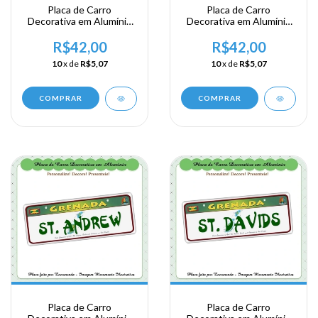
Placa de Carro
Placa de Carro
Decorativa em Alumínio
Decorativa em Alumínio
Lembrança da sua
Lembrança da sua
Viagem a Granada -
Viagem a Granada -
R$42,00
R$42,00
Grand Bay
Grenada
10
x de
R$5,07
10
x de
R$5,07
COMPRAR
COMPRAR
Placa de Carro
Placa de Carro