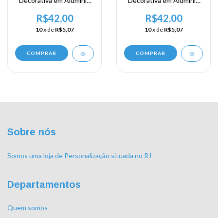
Decorativa em Alumínio
Decorativa em Alumínio
Lembrança da sua
Lembrança da sua
Viagem a Granada - ST
Viagem a Granada - ST
R$42,00
R$42,00
Andrew
Davids
10
x de
R$5,07
10
x de
R$5,07
COMPRAR
COMPRAR
Sobre nós
Somos uma loja de Personalização situada no RJ
Departamentos
Quem somos