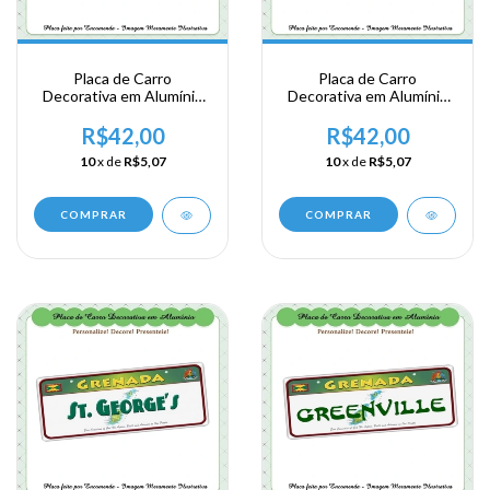
Placa de Carro
Placa de Carro
Decorativa em Alumínio
Decorativa em Alumínio
Lembrança da sua
Lembrança da sua
Viagem a Granada - ST.
Viagem a Granada -
R$42,00
R$42,00
John
Grenada
10
x de
R$5,07
10
x de
R$5,07
COMPRAR
COMPRAR