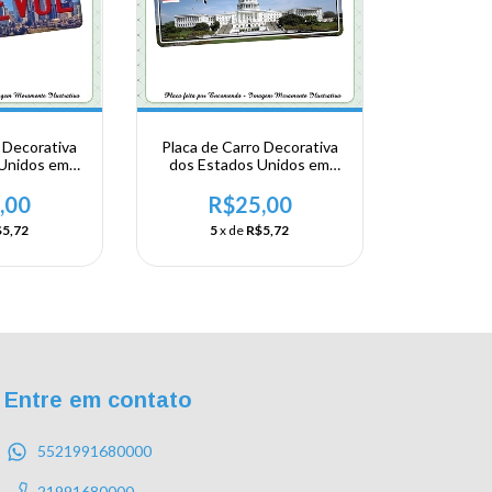
 Decorativa
Placa de Carro Decorativa
 Unidos em
dos Estados Unidos em
shington -
Alumínio - Washington
vue
,00
R$25,00
5,72
5
x de
R$5,72
Entre em contato
5521991680000
21991680000