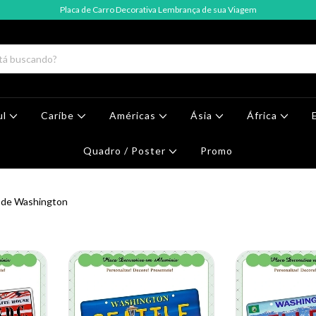
Placa de Carro Decorativa Lembrança de sua Viagem
ul
Caríbe
Américas
Ásia
África
Quadro / Poster
Promo
 de Washington