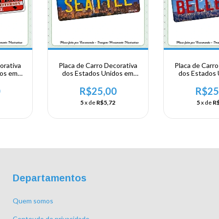
orativa
Placa de Carro Decorativa
Placa de Carro
dos em
dos Estados Unidos em
dos Estados
ngton
Alumínio - Washington -
Alumínio - Wa
Seattle
Belle
0
R$25,00
R$25
5
x de
R$5,72
5
x de
R$
Departamentos
Quem somos
Conteudo de privacidade