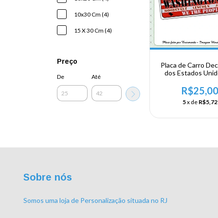
10x30 Cm (4)
15 X 30 Cm (4)
Preço
Placa de Carro Dec
dos Estados Uni
De
Até
Alumínio - Washi
R$25,0
5
x de
R$5,72
Sobre nós
Somos uma loja de Personalização situada no RJ