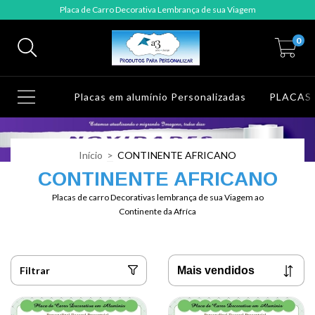
Placa de Carro Decorativa Lembrança de sua Viagem
0
Placas em alumínio Personalizadas
PLACAS
Início
>
CONTINENTE AFRICANO
CONTINENTE AFRICANO
Placas de carro Decorativas lembrança de sua Viagem ao
Continente da Afríca
Filtrar