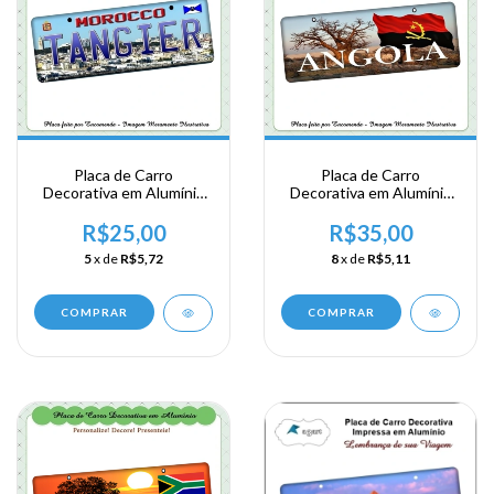
Placa de Carro
Placa de Carro
Decorativa em Alumínio
Decorativa em Alumínio
Lembrança de sua
Lembrança de sua
Viagem a Marrocos -
Viagem a Africa - Angola
R$25,00
R$35,00
Tangier
5
x de
R$5,72
8
x de
R$5,11
COMPRAR
COMPRAR