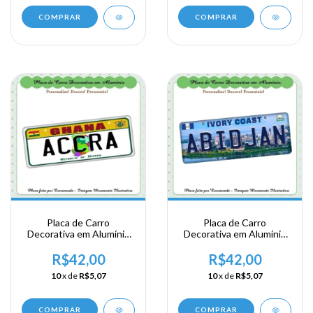
COMPRAR
COMPRAR
Placa de Carro
Placa de Carro
Decorativa em Alumínio
Decorativa em Alumínio
Lembrança de sua
Lembrança de sua
Viagem a Africa
Viagem a Africa
R$42,00
R$42,00
Ocidental - Ghana -
Ocidental - Abidjan
10
x de
R$5,07
10
x de
R$5,07
Accra
COMPRAR
COMPRAR