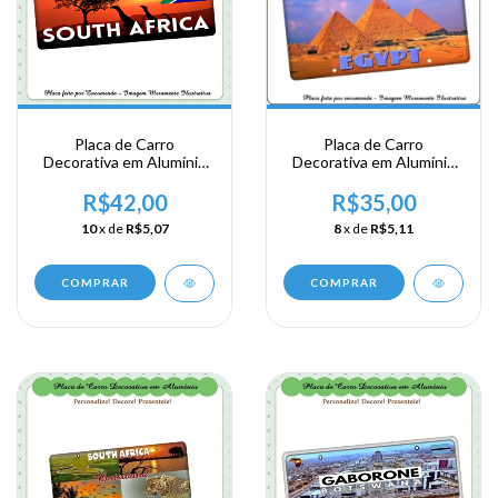
Placa de Carro
Placa de Carro
Decorativa em Alumínio
Decorativa em Alumínio
Lembrança de sua
Lembrança de sua
Viagem a Africa - South
Viagem ao Egíto - Egypt
R$42,00
R$35,00
Africa
10
x de
R$5,07
8
x de
R$5,11
COMPRAR
COMPRAR