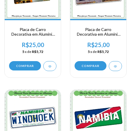
Placa de Carro
Placa de Carro
Decorativa em Alumínio
Decorativa em Alumínio
Lembrança de sua
Lembrança de sua
Viagem a Africa
Viagem a Africa
R$25,00
R$25,00
Meridional - Botsuana
Meridional - Botsuana -
5
x de
R$5,72
5
x de
R$5,72
Gaborone
COMPRAR
COMPRAR