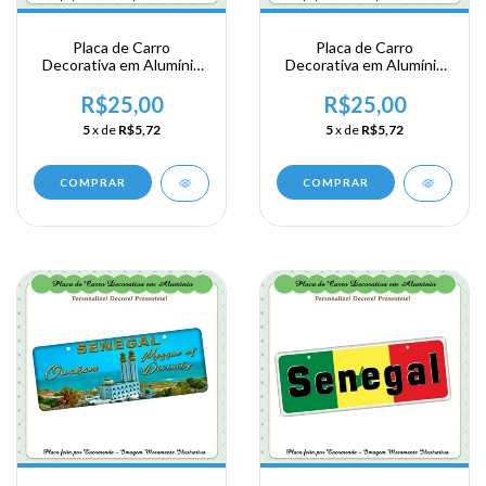
Placa de Carro
Placa de Carro
Decorativa em Alumínio
Decorativa em Alumínio
Lembrança de sua
Lembrança de sua
Viagem a Africa
Viagem a Africa
R$25,00
R$25,00
Ocidental - Niger
Ocidental - Senegal -
5
x de
R$5,72
5
x de
R$5,72
Dakar
COMPRAR
COMPRAR