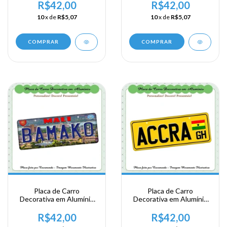
Viagem a Africa
Viagem a Africa
R$42,00
R$42,00
Ocidental - Mali
Ocidental - Mali
10
x de
R$5,07
10
x de
R$5,07
COMPRAR
COMPRAR
Placa de Carro
Placa de Carro
Decorativa em Alumínio
Decorativa em Alumínio
Lembrança de sua
Lembrança de sua
Viagem a Africa
Viagem a Africa
R$42,00
R$42,00
Ocidental - Mali - Bamako
Ocidental - Ghana -