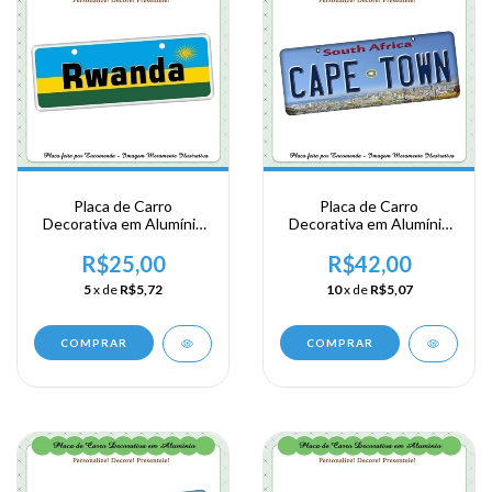
Placa de Carro
Placa de Carro
Decorativa em Alumínio
Decorativa em Alumínio
Lembrança de sua
Lembrança de sua
Viagem a Africa Oriental -
Viagem a Africa - Cape
R$25,00
R$42,00
Ruanda - Rwanda
Town
5
x de
R$5,72
10
x de
R$5,07
COMPRAR
COMPRAR