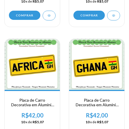
10
x de
R$5,07
10
x de
R$5,07
Accra
COMPRAR
COMPRAR
Placa de Carro
Placa de Carro
Decorativa em Alumínio
Decorativa em Alumínio
Lembrança de sua
Lembrança de sua
Viagem a Africa
Viagem a Africa
R$42,00
R$42,00
Ocidental - Ghana -
Ocidental - Ghana
10
x de
R$5,07
10
x de
R$5,07
Africa