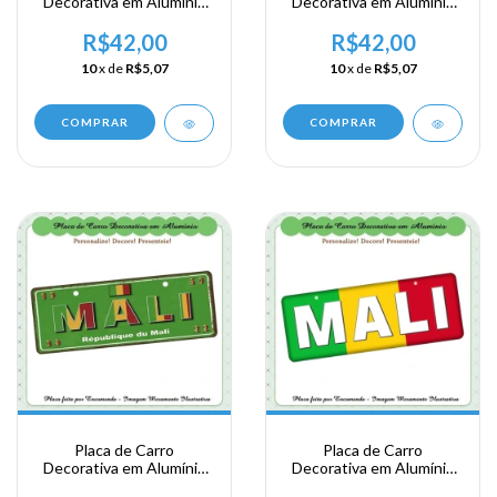
Decorativa em Alumínio
Decorativa em Alumínio
Lembrança de sua
Lembrança de sua
Viagem a Africa
Viagem a Africa
R$42,00
R$42,00
Ocidental - Mali - Bamako
Ocidental - Mali
10
x de
R$5,07
10
x de
R$5,07
COMPRAR
COMPRAR
Placa de Carro
Placa de Carro
Decorativa em Alumínio
Decorativa em Alumínio
Lembrança de sua
Lembrança de sua