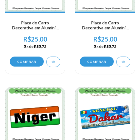
Placa de Carro
Placa de Carro
Decorativa em Alumínio
Decorativa em Alumínio
Lembrança de sua
Lembrança de sua
Viagem a Africa
Viagem a Africa
R$25,00
R$25,00
Meridional - Namibia -
Meridional - Namibia
5
x de
R$5,72
5
x de
R$5,72
Windhoek
COMPRAR
COMPRAR