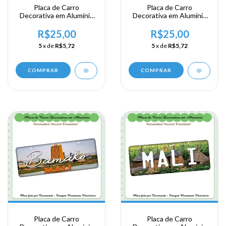
Placa de Carro
Placa de Carro
Decorativa em Alumínio
Decorativa em Alumínio
Lembrança de sua
Lembrança de sua
Viagem a Africa
Viagem a Africa
R$25,00
R$25,00
Ocidental - Senegal
Ocidental - Senegal
5
x de
R$5,72
5
x de
R$5,72
COMPRAR
COMPRAR
Placa de Carro
Placa de Carro