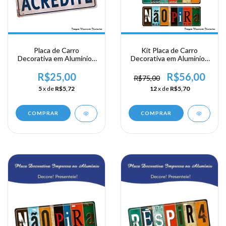
Placa de Carro
Kit Placa de Carro
Decorativa em Alumínio -
Decorativa em Alumínio -
Acredite
Não Pira - Respira e Não
Pire
R$25,00
R$56,00
R$75,00
5
x de
R$5,72
12
x de
R$5,70
COMPRAR
COMPRAR