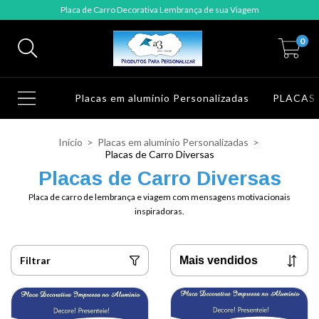
Placa de Carro Decorativa Lembrança de sua Viagem
0
Placas em alumínio Personalizadas
PLACAS
Início
>
Placas em alumínio Personalizadas
>
Placas de Carro Diversas
Placas de Carro Diversas
Placa de carro de lembrança e viagem com mensagens motivacionais
inspiradoras.
Filtrar