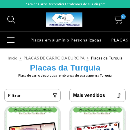
Placa de Carro Decorativa Lembrança de sua Viagem
0
Placas em alumínio Personalizadas
PLACAS
Início
>
PLACAS DE CARRO DA EUROPA
>
Placas da Turquia
Placas da Turquia
Placa de carro decorativa lembrança de sua viagem a Turquia
Filtrar