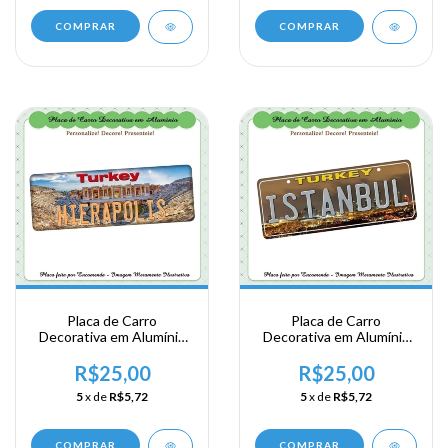
COMPRAR
COMPRAR
Placa de Carro
Placa de Carro
Decorativa em Alumínio
Decorativa em Alumínio
Lembrança de sua
Lembrança de sua
Viagem a Hierapolis
Viagem a Istanbul
R$25,00
R$25,00
naTurquia
naTurquia
5
x de
R$5,72
5
x de
R$5,72
COMPRAR
COMPRAR