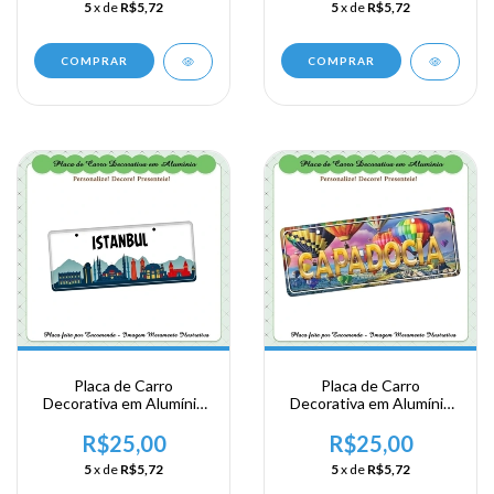
5
x de
R$5,72
5
x de
R$5,72
COMPRAR
COMPRAR
Placa de Carro
Placa de Carro
Decorativa em Alumínio
Decorativa em Alumínio
Lembrança de sua
Lembrança de sua
Viagem aTurquia
Viagem a Capadocia
R$25,00
R$25,00
naTurquia
5
x de
R$5,72
5
x de
R$5,72