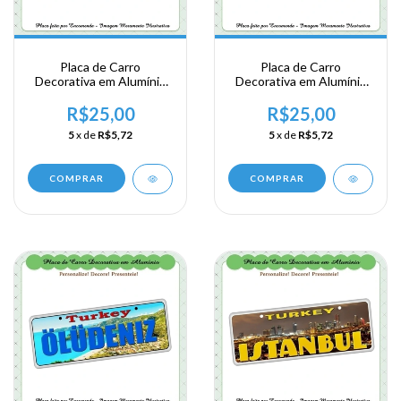
Placa de Carro
Placa de Carro
Decorativa em Alumínio
Decorativa em Alumínio
Lembrança de sua
Lembrança de sua
Viagem a Turquia Turkey
Viagem a Turquia Turkey
R$25,00
R$25,00
5
x de
R$5,72
5
x de
R$5,72
COMPRAR
COMPRAR