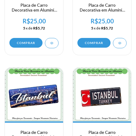
Placa de Carro
Placa de Carro
Decorativa em Alumínio
Decorativa em Alumínio
Lembrança de sua
Lembrança de sua
Viagem a Istanbul ns
Viagem a Istanbul ns
R$25,00
R$25,00
Turquia
Turquia
5
x de
R$5,72
5
x de
R$5,72
COMPRAR
COMPRAR
Placa de Carro
Placa de Carro