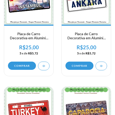
Placa de Carro
Placa de Carro
Decorativa em Alumínio
Decorativa em Alumínio
Lembrança de sua
Lembrança de sua
Viagem a Istanbul ns
Viagem a Ankara na
R$25,00
R$25,00
Turquia
Turkey
5
x de
R$5,72
5
x de
R$5,72
COMPRAR
COMPRAR