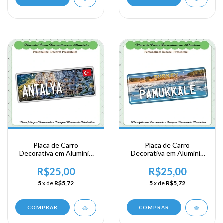
Placa de Carro
Placa de Carro
Decorativa em Alumínio
Decorativa em Alumínio
Lembrança de sua
Lembrança de sua
Viagem a Antalya
Viagem a Ankara
R$25,00
R$25,00
naTurquia - (cópia)
naTurquia
5
x de
R$5,72
5
x de
R$5,72
COMPRAR
COMPRAR