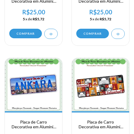
Decorativa em Alumínio
Decorativa em Alumínio
Lembrança de sua
Lembrança de sua
Viagem a Istanbul ns
Viagem a Istanbul ns
R$25,00
R$25,00
Turquia
Turquia
5
x de
R$5,72
5
x de
R$5,72
COMPRAR
COMPRAR
Placa de Carro
Placa de Carro
Decorativa em Alumínio
Decorativa em Alumínio
Lembrança de sua
Lembrança de sua