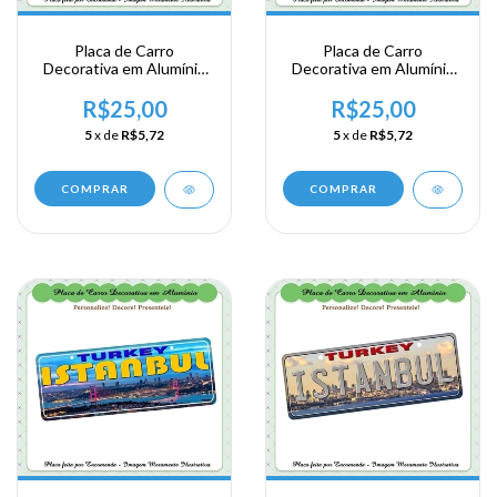
Placa de Carro
Placa de Carro
Decorativa em Alumínio
Decorativa em Alumínio
Lembrança de sua
Lembrança de sua
Viagem a Oludeniz ns
Viagem a Istanbul ns
R$25,00
R$25,00
Turquia
Turquia
5
x de
R$5,72
5
x de
R$5,72
COMPRAR
COMPRAR