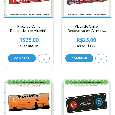
Placa de Carro
Placa de Carro
Decorativa em Alumínio
Decorativa em Alumínio
Lembrança de sua
Lembrança de sua
Viagem a Turquia
Viagem a Valley
R$25,00
R$25,00
Istanbul Turkey
Capadocia na Turquia
5
x de
R$5,72
5
x de
R$5,72
Turkey
COMPRAR
COMPRAR