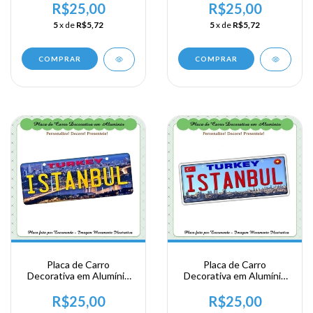
Viagem a Ankara na
Viagem a Istanbul ns
R$25,00
R$25,00
Turquia
Turquia
5
x de
R$5,72
5
x de
R$5,72
COMPRAR
COMPRAR
Placa de Carro
Placa de Carro
Decorativa em Alumínio
Decorativa em Alumínio
Lembrança de sua
Lembrança de sua
Viagem a Istanbul ns
Viagem a Istanbul ns
R$25,00
R$25,00
Turquia - (cópia)
Turquia