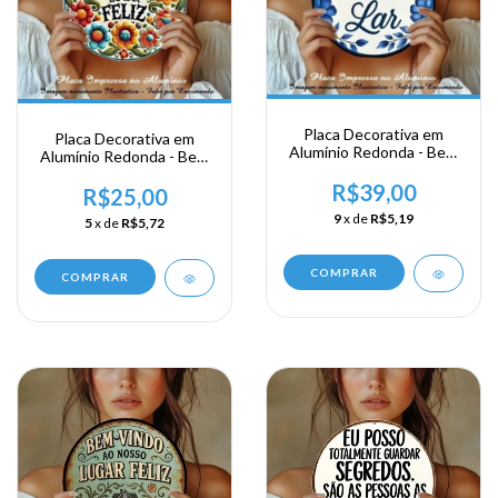
Placa Decorativa em
Placa Decorativa em
Alumínio Redonda - Bem
Alumínio Redonda - Bem
Vindo ao nosso Lar
Vindo a Mi Lugar Feliz
R$39,00
R$25,00
9
x de
R$5,19
5
x de
R$5,72
COMPRAR
COMPRAR