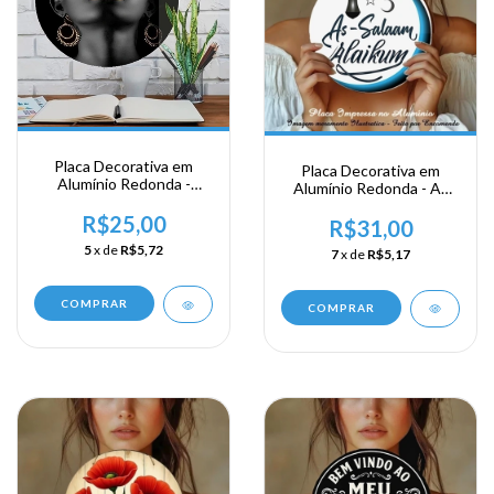
Placa Decorativa em
Placa Decorativa em
Alumínio Redonda -
Alumínio Redonda - As
Africana
Salaam...
R$25,00
R$31,00
5
x de
R$5,72
7
x de
R$5,17
COMPRAR
COMPRAR