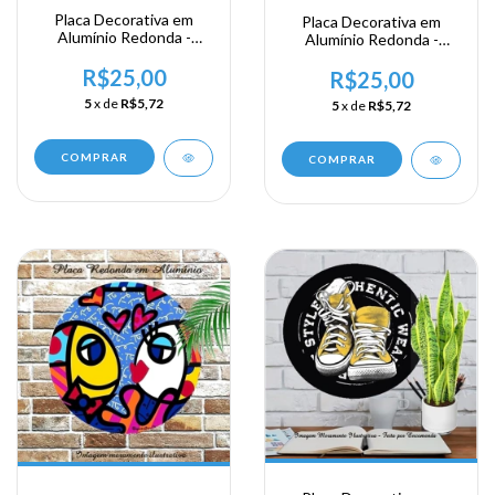
Placa Decorativa em
Placa Decorativa em
Alumínio Redonda -
Alumínio Redonda -
Regras da Vida
Relaxe Todos somos
R$25,00
Louco
R$25,00
5
x de
R$5,72
5
x de
R$5,72
COMPRAR
COMPRAR