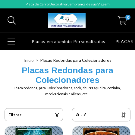
Placa de Carro Decorativa Lembrança de sua Viagem
0
Placas em alumínio Personalizadas
PLACAS
Início
>
Placas Redondas para Colecionadores
Placas Redondas para
Colecionadores
Placa redonda, para Colecionadores, rock, churrasqueira, cozinha,
motivacionais e aliens, etc...
Filtrar