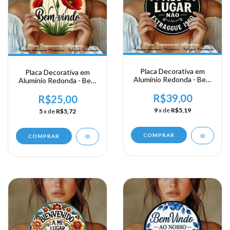
Placa Decorativa em
Placa Decorativa em
Alumínio Redonda - Bem
Alumínio Redonda - Bem
Vindo a meu lugar
Vindo
R$39,00
R$25,00
9
x de
R$5,19
5
x de
R$5,72
COMPRAR
COMPRAR