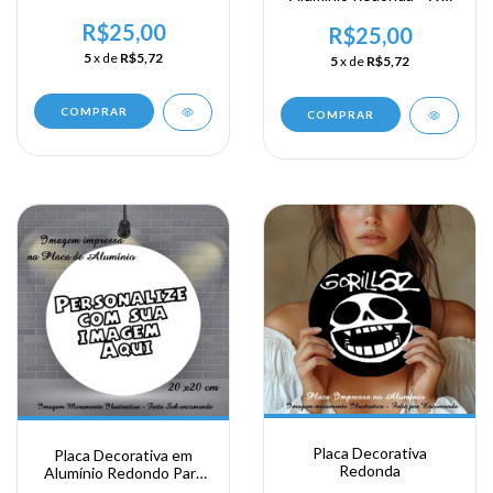
é Dificil Antes de Ser Facil
Can do It
R$25,00
R$25,00
5
x de
R$5,72
5
x de
R$5,72
COMPRAR
COMPRAR
Placa Decorativa
Placa Decorativa em
Redonda
Alumínio Redondo Para
Personalização