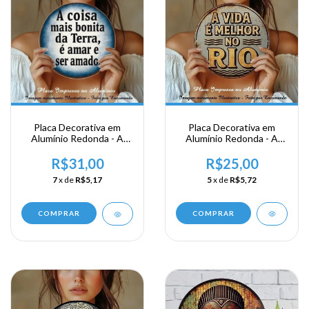
Placa Decorativa em
Placa Decorativa em
Alumínio Redonda - A
Alumínio Redonda - A
Vida é Melhor no Rio
Coisa mais bonita da
terra é Amar e ser Amado
R$25,00
R$31,00
5
x de
R$5,72
7
x de
R$5,17
COMPRAR
COMPRAR