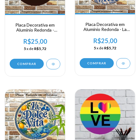
Placa Decorativa em
Placa Decorativa em
Alumínio Redonda - La
Alumínio Redonda -
Dolce Vita
Inspira - Respira e Não
R$25,00
Pira
R$25,00
5
x de
R$5,72
5
x de
R$5,72
COMPRAR
COMPRAR