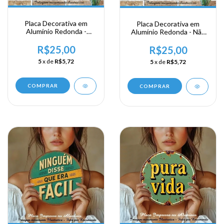
Placa Decorativa em
Placa Decorativa em
Alumínio Redonda -
Alumínio Redonda - Não
Namaste
falo escuto
R$25,00
R$25,00
5
x de
R$5,72
5
x de
R$5,72
COMPRAR
COMPRAR