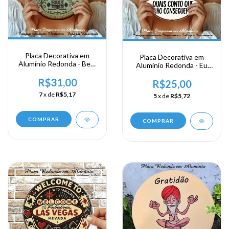
Placa Decorativa em
Placa Decorativa em
Alumínio Redonda - Bem
Alumínio Redonda - Eu
Vindo ao nosso Lugar
Posso totalmente
Feliz
R$31,00
Guardar...
R$25,00
7
x de
R$5,17
5
x de
R$5,72
COMPRAR
COMPRAR