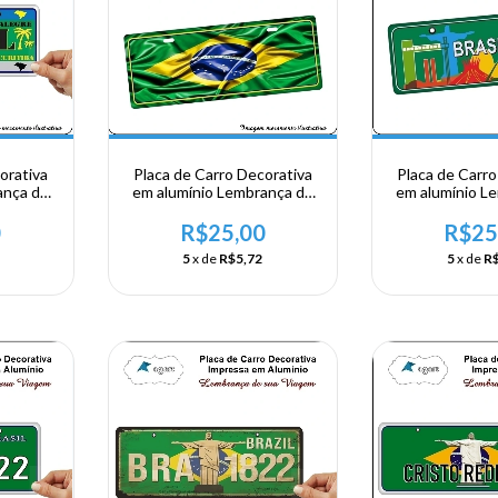
orativa
Placa de Carro Decorativa
Placa de Carro
ança de
em alumínio Lembrança de
em alumínio L
asil
sua visita ao Brasil
sua visita 
0
R$25,00
R$25
5
x de
R$5,72
5
x de
R$