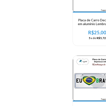
Placa de Carro Dec
em alumínio Lembr
sua visita ao Brasi
1822
R$25,0
5
x de
R$5,72