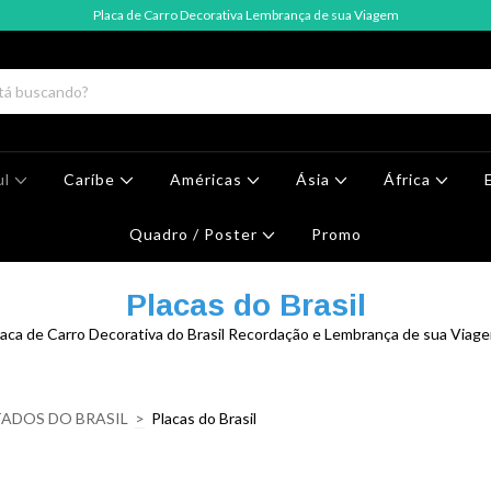
Placa de Carro Decorativa Lembrança de sua Viagem
ul
Caríbe
Américas
Ásia
África
Quadro / Poster
Promo
Placas do Brasil
laca de Carro Decorativa do Brasil Recordação e Lembrança de sua Viage
TADOS DO BRASIL
>
Placas do Brasil