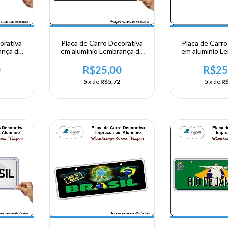
orativa
Placa de Carro Decorativa
Placa de Carro
ança de
em alumínio Lembrança de
em alumínio L
l - Bra
sua visita ao Brasil - Bra
sua visita ao Br
1822
Reden
0
R$25,00
R$25
5
x de
R$5,72
5
x de
R$