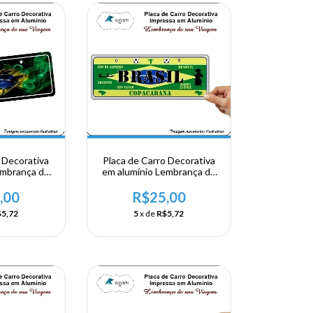
 Decorativa
Placa de Carro Decorativa
embrança de
em alumínio Lembrança de
ao Brasil
sua visita ao Brasil
,00
R$25,00
5,72
5
x de
R$5,72