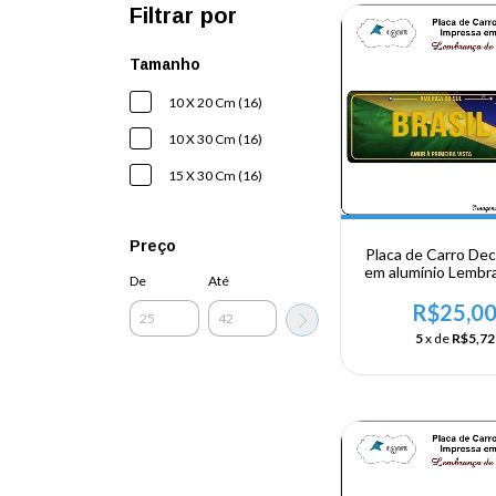
Filtrar por
Tamanho
10 X 20 Cm (16)
10 X 30 Cm (16)
15 X 30 Cm (16)
Preço
Placa de Carro Dec
em alumínio Lembr
De
Até
sua visita ao Br
R$25,0
5
x de
R$5,72