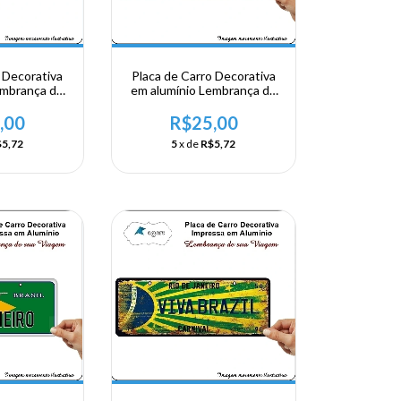
 Decorativa
Placa de Carro Decorativa
embrança de
em alumínio Lembrança de
asil - Cristo
sua visita ao Brasil -
tor
Greetings Brazil
,00
R$25,00
5,72
5
x de
R$5,72