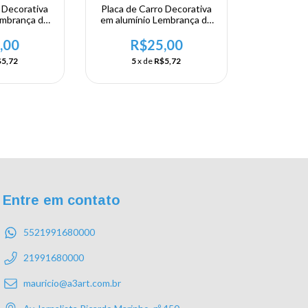
 Decorativa
Placa de Carro Decorativa
embrança de
em alumínio Lembrança de
asil - Rio de
sua visita ao Brasil - Viva
ro
Brazil
,00
R$25,00
5,72
5
x de
R$5,72
Entre em contato
5521991680000
21991680000
mauricio@a3art.com.br