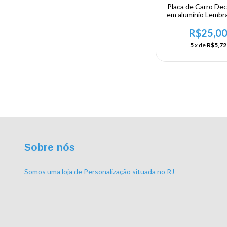
Placa de Carro Dec
em alumínio Lembr
sua visita ao Brasil 
Brasil
R$25,0
5
x de
R$5,72
Sobre nós
Somos uma loja de Personalização situada no RJ