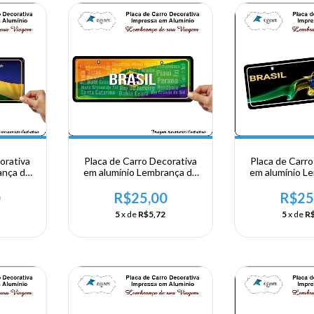
orativa
Placa de Carro Decorativa
Placa de Carro
ança de
em alumínio Lembrança de
em alumínio L
asil
sua visita ao Brasil
sua visita 
0
R$25,00
R$25
5
x de
R$5,72
5
x de
R$