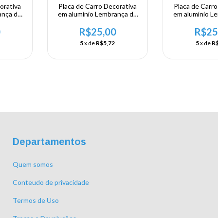
orativa
Placa de Carro Decorativa
Placa de Carro
ança de
em alumínio Lembrança de
em alumínio L
- I Love
sua visita ao Brasil - Made in
sua visita ao Br
Brasil
Janei
0
R$25,00
R$25
5
x de
R$5,72
5
x de
R$
Departamentos
Quem somos
Conteudo de privacidade
Termos de Uso