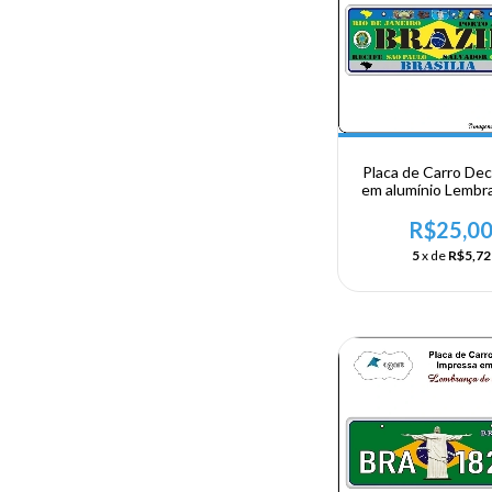
Placa de Carro Dec
em alumínio Lembr
sua visita ao Br
R$25,0
5
x de
R$5,72