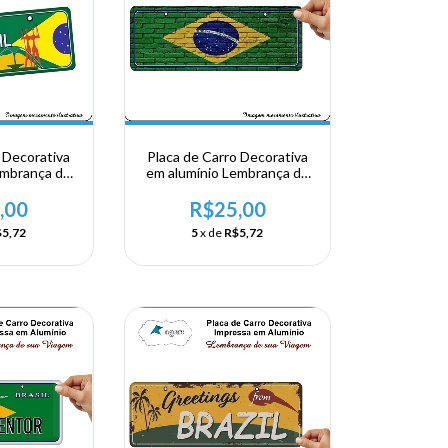
 Decorativa
Placa de Carro Decorativa
embrança de
em alumínio Lembrança de
ao Brasil
sua visita ao Brasil -
Bandeira no Tijolo
,00
R$25,00
5,72
5
x de
R$5,72