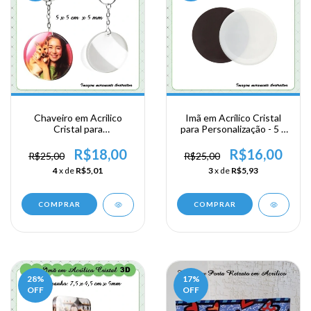
Chaveiro em Acrilico
Imã em Acrílico Cristal
Cristal para
para Personalização - 5 x
Personalização - 5 x 5 x
5 cm x 5 mm
5mm
R$18,00
R$16,00
R$25,00
R$25,00
4
x de
R$5,01
3
x de
R$5,93
COMPRAR
COMPRAR
28
%
17
%
OFF
OFF