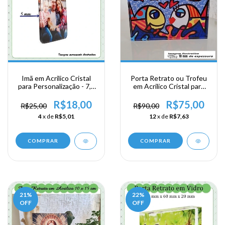
Imã em Acrilico Cristal
Porta Retrato ou Trofeu
para Personalização - 7,5
em Acrilico Cristal para
x 4,5 cm x 5mm
Personalização - 10 x 20
cm x 10 mm
R$18,00
R$75,00
R$25,00
R$90,00
4
x de
R$5,01
12
x de
R$7,63
COMPRAR
COMPRAR
21
%
22
%
OFF
OFF