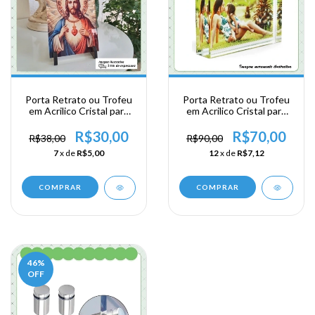
Porta Retrato ou Trofeu
Porta Retrato ou Trofeu
em Acrilico Cristal para
em Acrilico Cristal para
Personalização - grátis
Personalização - 8 x 6 cm
gancho
x 20 mm
R$30,00
R$70,00
R$38,00
R$90,00
7
x de
R$5,00
12
x de
R$7,12
46
%
OFF