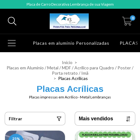
Placa de Carro Decorativa Lembrança de sua Viagem
0
Placas em alumínio Personalizadas
PLACAS
Início
>
Placas em Alumínio / Metal / MDF / Acrílico para Quadro / Poster /
Porta retrato / Imã
>
Placas Acrílicas
Placas Acrílicas
Placas impressas em Acrílico - Metal Lembranças
Filtrar
25
%