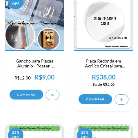
OFF
Gancho para Placas
Placa Redonda em
Alunínio - Poster -
Acrilico Cristal para
Quadros e Azulejos
Personalização - 20 x 20
cm x 2 mm - Grátis
R$9,00
R$38,00
R$12,00
Gancho para Parede
9
x de
R$5,05
COMPRAR
28
%
28
%
OFF
OFF