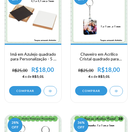
Imã em Azulejo quadrado
Chaveiro em Acrilico
para Personalização - 5 x
Cristal quadrado para
5 x 5mm
Personalização - 5 x 5 x
5mm
R$18,00
R$18,00
R$25,00
R$25,00
4
x de
R$5,01
4
x de
R$5,01
COMPRAR
COMPRAR
28
%
36
%
OFF
OFF