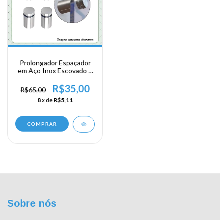
Prolongador Espaçador
em Aço Inox Escovado 4
Unid. 19x25mm
R$35,00
R$65,00
8
x de
R$5,11
Sobre nós