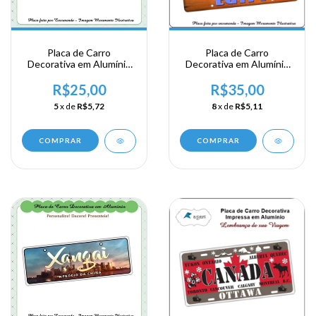
Placa de Carro
Placa de Carro
Decorativa em Alumínio
Decorativa em Alumínio
Lembrança de Israel -
Lembrança de sua
Jerusalem
Viagem ao Egíto - Egypt
R$25,00
R$35,00
5
x de
R$5,72
8
x de
R$5,11
COMPRAR
COMPRAR