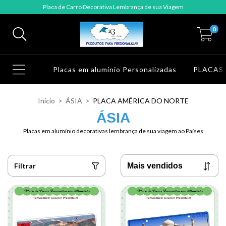
Placa de Carro Decorativa Lembrança de sua Viagem
0
Placas em alumínio Personalizadas
PLACAS
Início
>
ÁSIA
>
PLACA AMÉRICA DO NORTE
ÁSIA
Placas em alumínio decorativas lembrança de sua viagem ao Países
Filtrar