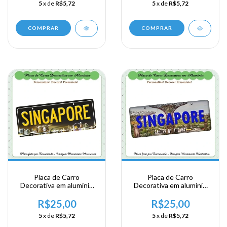
5
x de
R$5,72
5
x de
R$5,72
COMPRAR
COMPRAR
Placa de Carro
Placa de Carro
Decorativa em alumínio
Decorativa em alumínio
de sua visita ao Sudeste
de sua visita ao Sudeste
Ásiatico - Singapura -
Ásiatico - Singapura -
R$25,00
R$25,00
Singapore
Singapore
5
x de
R$5,72
5
x de
R$5,72