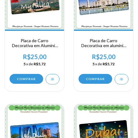
Placa de Carro
Placa de Carro
Decorativa em Alumínio
Decorativa em alumínio
Lembrança de sua
de sua visita a Ásia
Viagem a China - Muralha
Meridional - India -Taj
R$25,00
R$25,00
da China
Mahal
5
x de
R$5,72
5
x de
R$5,72
COMPRAR
COMPRAR