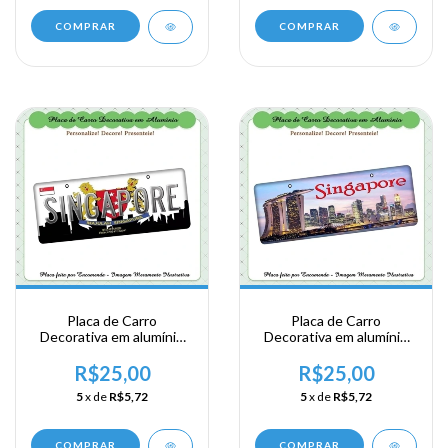
COMPRAR
COMPRAR
Placa de Carro
Placa de Carro
Decorativa em alumínio
Decorativa em alumínio
de sua visita ao Sudeste
de sua visita ao Sudeste
Ásiatico - Singapura -
Ásiatico - Singapura -
R$25,00
R$25,00
Singapore
Singapore
5
x de
R$5,72
5
x de
R$5,72
COMPRAR
COMPRAR