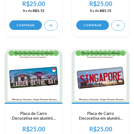
Viagem a China - Macau
Viagem a China -
R$25,00
R$25,00
Shanghai
5
x de
R$5,72
5
x de
R$5,72
COMPRAR
COMPRAR
Placa de Carro
Placa de Carro
Decorativa em alumínio
Decorativa em alumínio
de sua visita ao Sudeste
de sua visita ao Sudeste
Ásiatico - Singapura -
Ásiatico - Singapura -
R$25,00
R$25,00
Garden By The Bay
Singapore