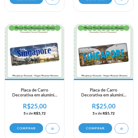
Placa de Carro
Placa de Carro
Decorativa em alumínio
Decorativa em alumínio
de sua visita ao Sudeste
de sua visita ao Sudeste
Ásiatico - Singapura -
Ásiatico - Singapura -
R$25,00
R$25,00
Singapore
Singapore
5
x de
R$5,72
5
x de
R$5,72
COMPRAR
COMPRAR