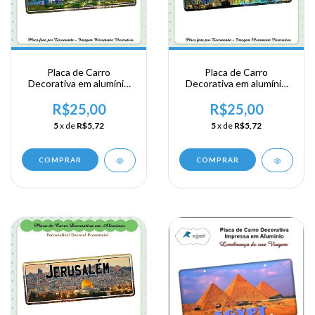
Placa de Carro
Placa de Carro
Decorativa em alumínio
Decorativa em alumínio
de sua visita ao Emirados
de sua visita ao Emirados
Arábes - Abu Dhabi
Arábes - Dubai
R$25,00
R$25,00
5
x de
R$5,72
5
x de
R$5,72
COMPRAR
COMPRAR