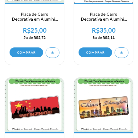
Placa de Carro
Placa de Carro
Decorativa em Alumínio
Decorativa em Alumínio
Lembrança de sua
lembrança de sua viagem
Viagem a Asia Oriental -
ao Canadá
R$25,00
R$35,00
China - Xangai
5
x de
R$5,72
8
x de
R$5,11
COMPRAR
COMPRAR