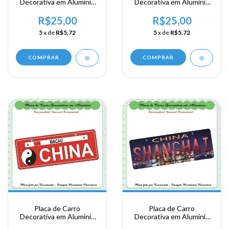
Decorativa em Alumínio
Decorativa em Alumínio
Lembrança de sua
Lembrança de sua
Viagem a China - Macau
Viagem a China - Macau
R$25,00
R$25,00
5
x de
R$5,72
5
x de
R$5,72
COMPRAR
COMPRAR
Placa de Carro
Placa de Carro
Decorativa em Alumínio
Decorativa em Alumínio
Lembrança de sua
Lembrança de sua