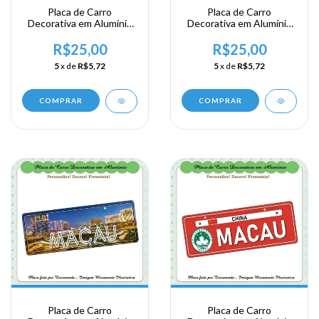
Placa de Carro
Placa de Carro
Decorativa em Alumínio
Decorativa em Alumínio
Lembrança de sua
Lembrança de sua
Viagem a China -
Viagem a China -
R$25,00
R$25,00
Wenzhou
Shanguai
5
x de
R$5,72
5
x de
R$5,72
COMPRAR
COMPRAR
Placa de Carro
Placa de Carro