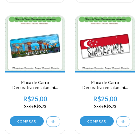
Placa de Carro
Placa de Carro
Decorativa em alumínio
Decorativa em alumínio
de sua visita ao Sudeste
de sua visita ao Sudeste
Ásiatico - Singapura
Ásiatico - Singapura
R$25,00
R$25,00
5
x de
R$5,72
5
x de
R$5,72
COMPRAR
COMPRAR