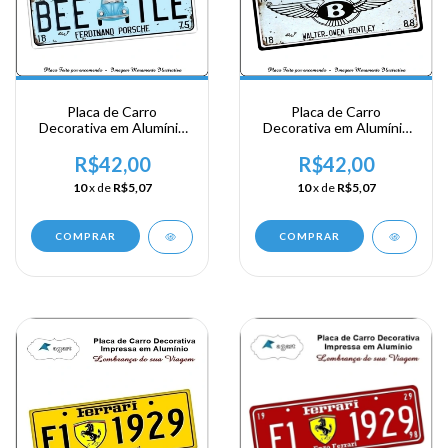
Placa de Carro
Placa de Carro
Decorativa em Alumínio
Decorativa em Alumínio
Lembrança de sua
Lembrança de sua
Viagem - Bee tle
Viagem - Bentley
R$42,00
R$42,00
10
x de
R$5,07
10
x de
R$5,07
COMPRAR
COMPRAR