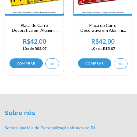
Placa de Carro
Placa de Carro
Decorativa em Alumínio
Decorativa em Alumínio
Lembrança de sua
Lembrança de sua
Viagem - Ferrari
Viagem - Ferrari
R$42,00
R$42,00
10
x de
R$5,07
10
x de
R$5,07
COMPRAR
COMPRAR
Sobre nós
Somos uma loja de Personalização situada no RJ