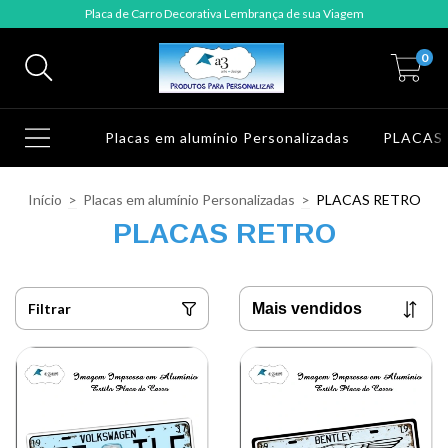
Placa de Carro Decorativa Lembrança de sua Viagem
0
Placas em alumínio Personalizadas
PLACAS
Início
>
Placas em alumínio Personalizadas
>
PLACAS RETRO
PLACAS RETRO
Filtrar