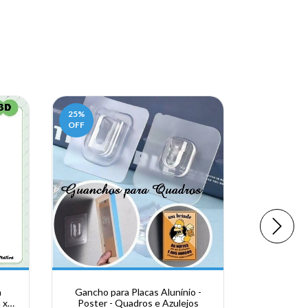
25
%
22
%
OFF
OFF
a
Gancho para Placas Alunínio -
Porta R
 x
Poster - Quadros e Azulejos
Acrilico Cri