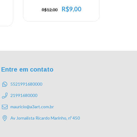
- 8
R$9,00
R$12,00
R$90
Entre em contato
5521991680000
21991680000
mauricio@a3art.com.br
Av Jornalista Ricardo Marinho, nº 450