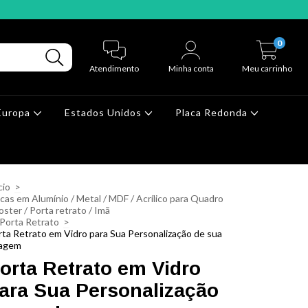
0
Atendimento
Minha conta
Meu carrinho
Europa
Estados Unidos
Placa Redonda
cio
>
cas em Alumínio / Metal / MDF / Acrílico para Quadro
oster / Porta retrato / Imã
Porta Retrato
>
rta Retrato em Vidro para Sua Personalização de sua
agem
orta Retrato em Vidro
ara Sua Personalização