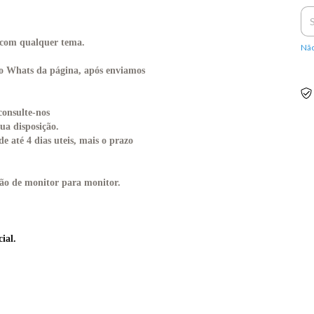
o com qualquer tema.
Não
lo Whats da página, após enviamos
consulte-nos
ua disposição.
até 4 dias uteis, mais o prazo
ção de monitor para monitor.
ial.