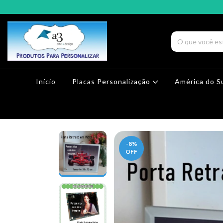
Início
Placas Personalização
América do S
-8
%
OFF