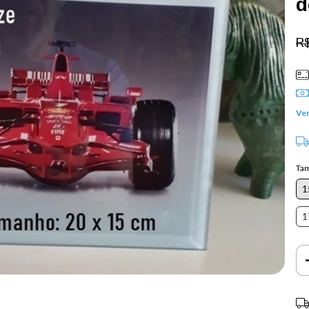
d
R
Ver
Ta
1
1
Ent