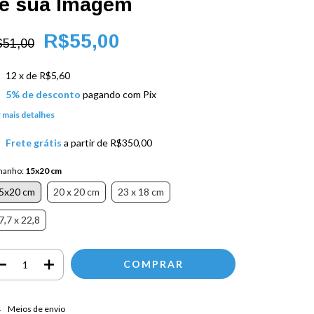
e sua Imagem
R$55,00
$51,00
12
x de
R$5,60
5% de desconto
pagando com Pix
 mais detalhes
Frete grátis
a partir de
R$350,00
manho:
15x20 cm
5x20 cm
20 x 20 cm
23 x 18 cm
7,7 x 22,8
regas para o CEP:
ALTERAR CEP
Meios de envio