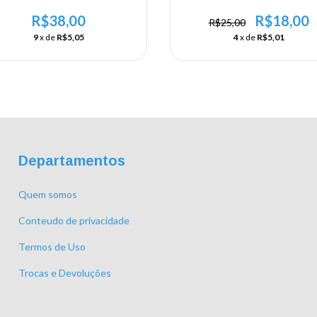
m - Grátis Gancho para Parede
5mm
R$38,00
R$18,00
R$25,00
9
x de
R$5,05
4
x de
R$5,01
Departamentos
Quem somos
Conteudo de privacidade
Termos de Uso
Trocas e Devoluções