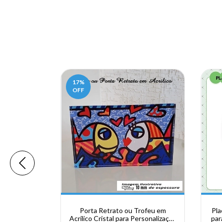
17
%
OFF
or em Aço
Porta Retrato ou Trofeu em
Pla
d. 19x25mm
Acrilico Cristal para Personalização
par