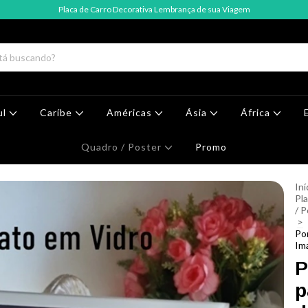
Placa de Carro Decorativa Lembrança de sua Viagem
ul
Caríbe
Américas
Ásia
África
Quadro / Poster
Promo
Iní
Pla
/ P
>
Po
Im
P
p