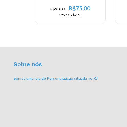
- 10 x 20 cm x 10 mm
2 m
5,00
R$75,00
R$90,00
1
12
x de
R$7,63
Sobre nós
Somos uma loja de Personalização situada no RJ