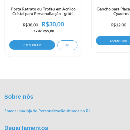
Porta Retrato ou Trofeu em Acrilico
Gancho para Placas
Cristal para Personalização - grátis
- Quadros 
gancho
R$30,00
R$38,00
R$12,00
7
x de
R$5,00
Sobre nós
Somos uma loja de Personalização situada no RJ
Departamentos