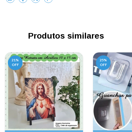
Produtos similares
21
%
25
%
OFF
OFF