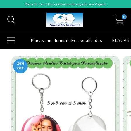
Placa de Carro Decorativa Lembrança de sua Viagem
0
Placas em alumínio Personalizadas
PLACAS
28
%
OFF