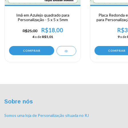
Imã em Azulejo quadrado para
Placa Redonda em
Personalização - 5 x 5 x 5mm
para Personalizaçã
mm - Grátis Gan
R$18,00
R$3
R$25,00
4
x de
R$5,01
9
x de
COMPRAR
COMPRAR
Sobre nós
Somos uma loja de Personalização situada no RJ