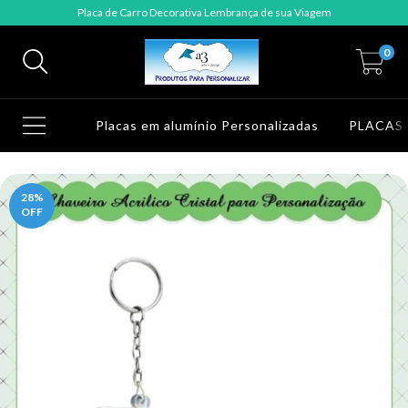
Placa de Carro Decorativa Lembrança de sua Viagem
0
Placas em alumínio Personalizadas
PLACAS
28
%
OFF