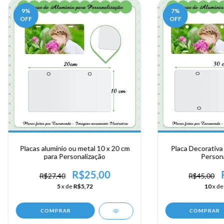
9
%
7
%
OFF
OFF
Placas alumínio ou metal 10 x 20 cm
Placa Decorativa
para Personalização
Persona
R$25,00
R$27,40
R$45,00
5
x de
R$5,72
10
x d
COMPRAR