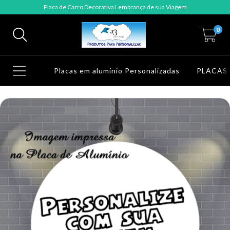
Placa de Carro Decorativa Lembrança de sua Viagem
0
Placas em alumínio Personalizadas
PLACAS