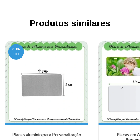
Produtos similares
30
%
OFF
Placas alumínio para Personalização
Placas em A
Persona