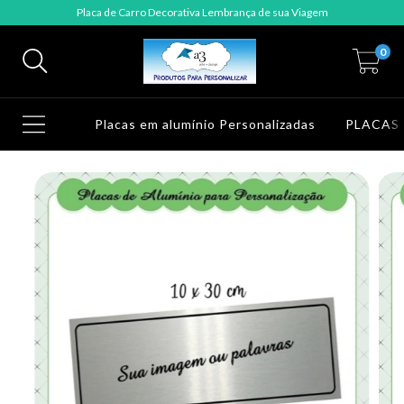
Placa de Carro Decorativa Lembrança de sua Viagem
0
Placas em alumínio Personalizadas
PLACAS