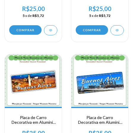
Lembrança de sua
Lembrança de sua
Viagem a Argentina -
Viagem a Argentina -
R$25,00
R$25,00
Buenos Aires
Buenos Aires
5
x de
R$5,72
5
x de
R$5,72
COMPRAR
COMPRAR
Placa de Carro
Placa de Carro
Decorativa em Alumínio
Decorativa em Alumínio
de sua Visita a Argentina
de sua Visita a Argentina
- Buenos Aires
- Buenos Aires - Porto
R$25,00
R$25,00