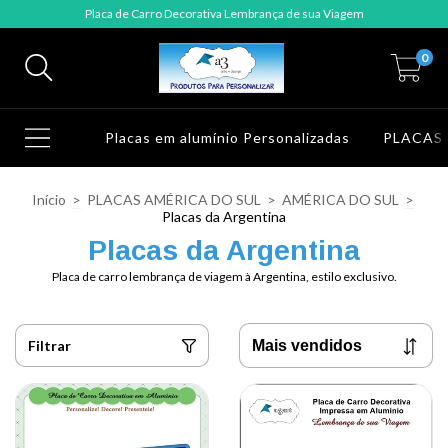
Placa de Carro Decorativa Lembrança de sua Viagem
0
Placas em alumínio Personalizadas
PLACAS
Início
>
PLACAS AMÉRICA DO SUL
>
AMÉRICA DO SUL
>
Placas da Argentina
Placas da Argentina
Placa de carro lembrança de viagem à Argentina, estilo exclusivo.
Filtrar