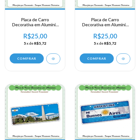
Placa de Carro
Placa de Carro
Decorativa em Alumínio
Decorativa em Alumínio
Lembrança de sua
Lembrança de sua
Viagem a Argentina -
Viagem a Argentina -
R$25,00
R$25,00
Buenos Aires
Buenos Aires
5
x de
R$5,72
5
x de
R$5,72
COMPRAR
COMPRAR