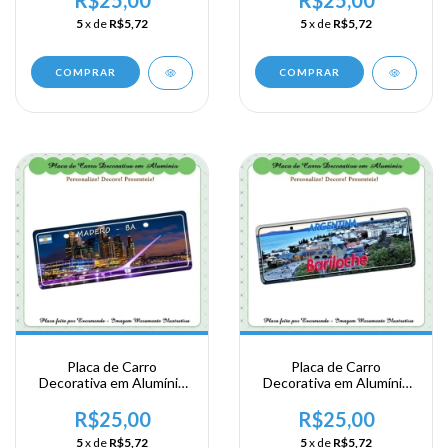
Madero
5
x de
R$5,72
5
x de
R$5,72
COMPRAR
COMPRAR
Placa de Carro
Placa de Carro
Decorativa em Alumínio
Decorativa em Alumínio
de sua Visita a Argentina
de sua Visita a Argentina
- Buenos Aires - Porto
- Bariloche
R$25,00
R$25,00
Madero
5
x de
R$5,72
5
x de
R$5,72