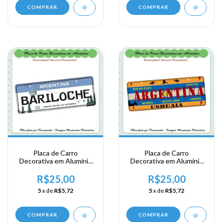
COMPRAR
COMPRAR
Placa de Carro
Placa de Carro
Decorativa em Alumínio
Decorativa em Alumínio
de sua Visita a Argentina
de sua Visita a Argentina
- Bariloche
- Argentina
R$25,00
R$25,00
5
x de
R$5,72
5
x de
R$5,72
COMPRAR
COMPRAR