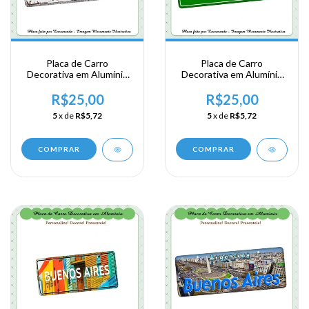
Placa de Carro
Placa de Carro
Decorativa em Alumínio
Decorativa em Alumínio
Lembrança de sua
Lembrança de sua
Viagem a Argentina -
Viagem a Argentina -
R$25,00
R$25,00
Buenos Aires - Tango
Buenos Aires
5
x de
R$5,72
5
x de
R$5,72
COMPRAR
COMPRAR