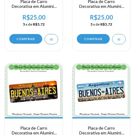
Placa de Carro
Placa de Carro
Decorativa em Alumínio
Decorativa em Alumínio
Lembrança de sua
Lembrança de sua
Viagem a Argentina -
Viagem a Argentina -
R$25,00
R$25,00
Buenos Aires
Buenos Aires
5
x de
R$5,72
5
x de
R$5,72
COMPRAR
COMPRAR
Placa de Carro
Placa de Carro
Decorativa em Alumínio
Decorativa em Alumínio