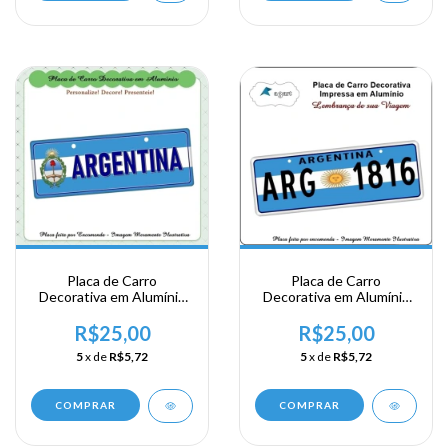
Placa de Carro
Placa de Carro
Decorativa em Alumínio
Decorativa em Alumínio
Lembrança de sua
de sua Visita a Argentina
Viagem a Argentina
- ARG 1816
R$25,00
R$25,00
5
x de
R$5,72
5
x de
R$5,72
COMPRAR
COMPRAR