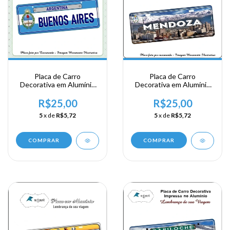
Placa de Carro
Placa de Carro
Decorativa em Alumínio
Decorativa em Alumínio
de sua Visita a Argentina
de sua Visita a Argentina
- Buenos Aires -
- Mendoza
R$25,00
R$25,00
Argentina
5
x de
R$5,72
5
x de
R$5,72
COMPRAR
COMPRAR