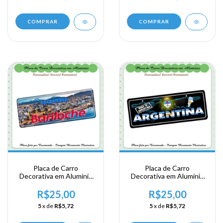
COMPRAR
COMPRAR
Placa de Carro
Placa de Carro
Decorativa em Alumínio
Decorativa em Alumínio
de sua Visita a Argentina
de sua Visita a Argentina
- Bariloche
- Argentina
R$25,00
R$25,00
5
x de
R$5,72
5
x de
R$5,72