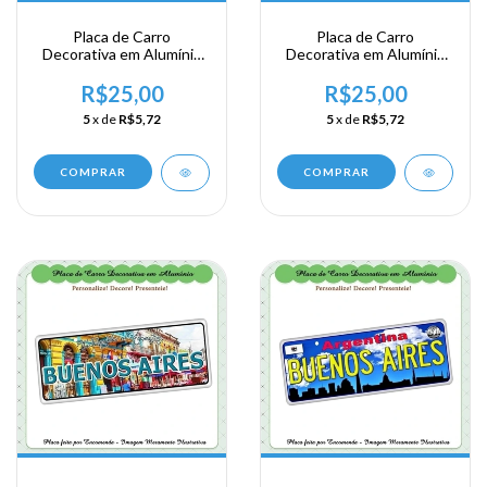
Placa de Carro
Placa de Carro
Decorativa em Alumínio
Decorativa em Alumínio
Lembrança de sua
Lembrança de sua
Viagem a Argentina -
Viagem a Argentina - Mi
R$25,00
R$25,00
Buenos Aires
Buenos Aires
5
x de
R$5,72
5
x de
R$5,72
COMPRAR
COMPRAR