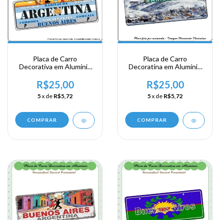
Placa de Carro
Placa de Carro
Decorativa em Alumínio
Decoratina em Alumínio
Lembrança de sua Visita
de sua Visita a Argentina
a Argentina
- Bariloche
R$25,00
R$25,00
5
x de
R$5,72
5
x de
R$5,72
COMPRAR
COMPRAR