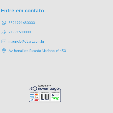
Entre em contato
5521991680000
21991680000
mauricio@a3art.com.br
Av Jornalista Ricardo Marinho, nº 450