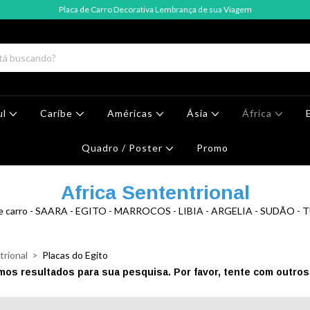
Placa de Carro Decorativa Lembrança de sua Viagem
ul
Caríbe
Américas
Ásia
África
Quadro / Poster
Promo
Africa Sententrional
de carro - SAARA - EGITO - MARROCOS - LIBIA - ARGELIA - SUDÃO - 
trional
>
Placas do Egito
mos resultados para sua pesquisa. Por favor, tente com outros f