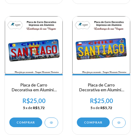
Placa de Carro
Placa de Carro
Decorativa em Alumínio
Decorativa em Alumínio
de sua Visita ao Chile -
de sua Visita ao Chile -
Santiago
Santiago
R$25,00
R$25,00
5
x de
R$5,72
5
x de
R$5,72
COMPRAR
COMPRAR