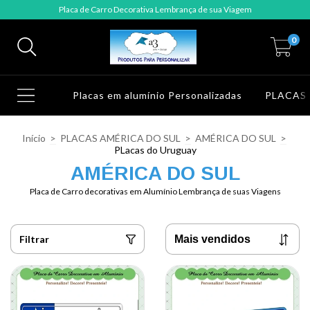
Placa de Carro Decorativa Lembrança de sua Viagem
0
Placas em alumínio Personalizadas
PLACAS
Início
>
PLACAS AMÉRICA DO SUL
>
AMÉRICA DO SUL
>
PLacas do Uruguay
AMÉRICA DO SUL
Placa de Carro decorativas em Alumínio Lembrança de suas Viagens
Filtrar