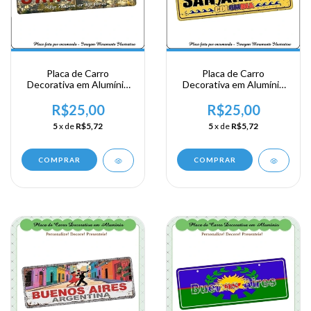
Placa de Carro
Placa de Carro
Decorativa em Alumínio
Decorativa em Alumínio
de sua Visita ao Chile -
de sua Visita a Colombia -
Santiago
San Andres
R$25,00
R$25,00
5
x de
R$5,72
5
x de
R$5,72
COMPRAR
COMPRAR