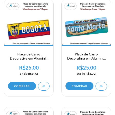
Placa de Carro
Placa de Carro
Decorativa em Alumínio
Decoratina em Alumínio
Lembrança de sua Visita
de sua Visita a Colombia -
a Colombia - Bogota
Santa Marta
R$25,00
R$25,00
5
x de
R$5,72
5
x de
R$5,72
COMPRAR
COMPRAR