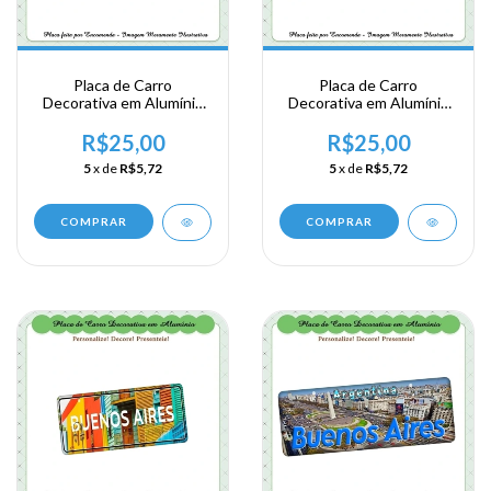
Placa de Carro
Placa de Carro
Decorativa em Alumínio
Decorativa em Alumínio
Lembrança de sua
Lembrança de sua
Viagem a Argentina -
Viagem a Argentina -
R$25,00
R$25,00
Buenos Aires - Tango
Buenos Aires
5
x de
R$5,72
5
x de
R$5,72
COMPRAR
COMPRAR