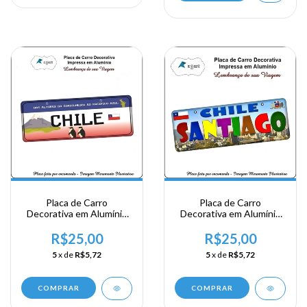
Placa de Carro
Placa de Carro
Decorativa em Alumínio
Decorativa em Alumínio
de sua Visita ao Chile -
de sua Visita ao Chile -
Chile
Santiago
R$25,00
R$25,00
5
x de
R$5,72
5
x de
R$5,72
COMPRAR
COMPRAR