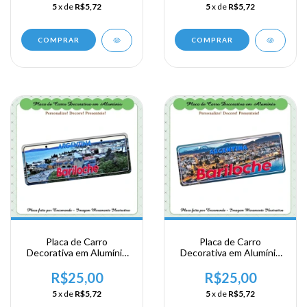
5
x de
R$5,72
5
x de
R$5,72
COMPRAR
COMPRAR
Placa de Carro
Placa de Carro
Decorativa em Alumínio
Decorativa em Alumínio
de sua Visita a Argentina
de sua Visita a Argentina
- Bariloche
- Bariloche
R$25,00
R$25,00
5
x de
R$5,72
5
x de
R$5,72