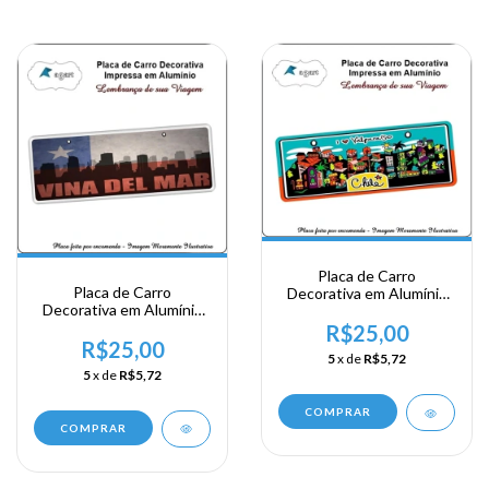
Placa de Carro
Placa de Carro
Decorativa em Alumínio
Decorativa em Alumínio
de sua Visita ao Chile -
de sua Visita ao Chile -
Valparaiso
R$25,00
Vina del Mar
R$25,00
5
x de
R$5,72
5
x de
R$5,72
COMPRAR
COMPRAR