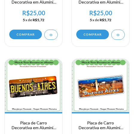
Decorativa em Alumínio
Decorativa em Alumínio
Lembrança de sua
Lembrança de sua
Viagem a Argentina -
Viagem a Argentina -
R$25,00
R$25,00
Buenos Aires
Buenos Aires
5
x de
R$5,72
5
x de
R$5,72
COMPRAR
COMPRAR
Placa de Carro
Placa de Carro
Decorativa em Alumínio
Decorativa em Alumínio
Lembrança de sua
de sua Visita a Argentina