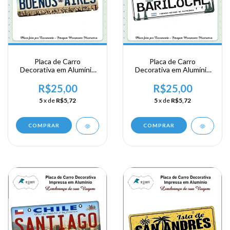
Placa de Carro
Placa de Carro
Decorativa em Alumínio
Decorativa em Alumínio
Lembrança de sua
de sua Visita a Argentina
Viagem a Argentina -
- Bariloche
R$25,00
R$25,00
Buenos Aires
5
x de
R$5,72
5
x de
R$5,72
COMPRAR
COMPRAR