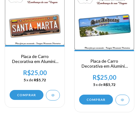
Placa de Carro
Placa de Carro
Decorativa em Alumínio
Decorativa em Alumínio
de sua Visita a Colombia -
de sua Visita a Colombia -
Santa Marta
R$25,00
San Andres
R$25,00
5
x de
R$5,72
5
x de
R$5,72
COMPRAR
COMPRAR