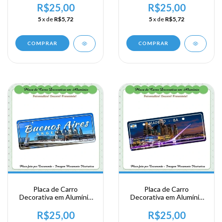
Viagem a Argentina -
- Buenos Aires
R$25,00
R$25,00
Buenos Aires
5
x de
R$5,72
5
x de
R$5,72
COMPRAR
COMPRAR
Placa de Carro
Placa de Carro
Decorativa em Alumínio
Decorativa em Alumínio
de sua Visita a Argentina
de sua Visita a Argentina
- Buenos Aires - Porto
- Buenos Aires - Porto
R$25,00
R$25,00
Madero
Madero