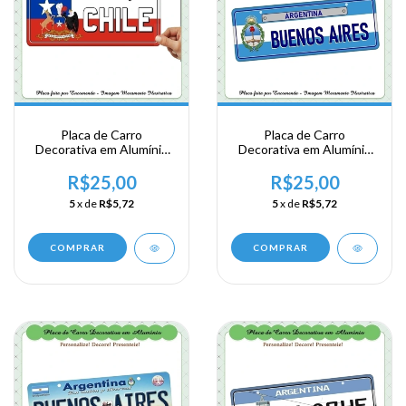
Placa de Carro
Placa de Carro
Decorativa em Alumínio
Decorativa em Alumínio
de sua Visita ao Chile
de sua Visita a Argentina
- Buenos Aires -
R$25,00
R$25,00
Argentina
5
x de
R$5,72
5
x de
R$5,72
COMPRAR
COMPRAR