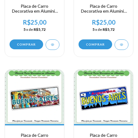
Placa de Carro
Placa de Carro
Decorativa em Alumínio
Decorativa em Alumínio
Lembrança de sua
Lembrança de sua
Viagem a Argentina -
Viagem a Argentina - Mi
R$25,00
R$25,00
Buenos Aires
Buenos Aires
5
x de
R$5,72
5
x de
R$5,72
COMPRAR
COMPRAR
Placa de Carro
Placa de Carro