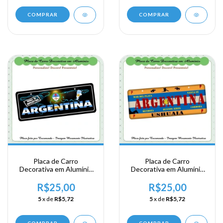
COMPRAR
COMPRAR
Placa de Carro
Placa de Carro
Decorativa em Alumínio
Decorativa em Alumínio
de sua Visita a Argentina
de sua Visita a Argentina
- Argentina
- Argentina
R$25,00
R$25,00
5
x de
R$5,72
5
x de
R$5,72