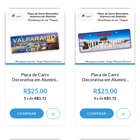
Placa de Carro
Placa de Carro
Decorativa em Alumínio
Decorativa em Alumínio
de sua Visita ao Chile -
de sua Visita ao Chile -
Vale Paraiso
Vale Nevado
R$25,00
R$25,00
5
x de
R$5,72
5
x de
R$5,72
COMPRAR
COMPRAR