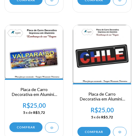
COMPRAR
COMPRAR
Placa de Carro
Placa de Carro
Decorativa em Alumínio
Decorativa em Alumínio
de sua Visita ao Chile -
de sua Visita ao Chile -
Valparaiso
R$25,00
Chile
R$25,00
5
x de
R$5,72
5
x de
R$5,72
COMPRAR
COMPRAR