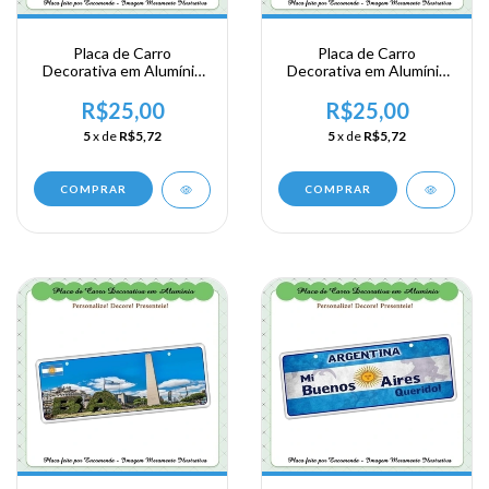
Placa de Carro
Placa de Carro
Decorativa em Alumínio
Decorativa em Alumínio
Lembrança de sua
Lembrança de sua
Viagem a Argentina -
Viagem a Argentina -
R$25,00
R$25,00
Buenos Aires
Buenos Aires
5
x de
R$5,72
5
x de
R$5,72
COMPRAR
COMPRAR