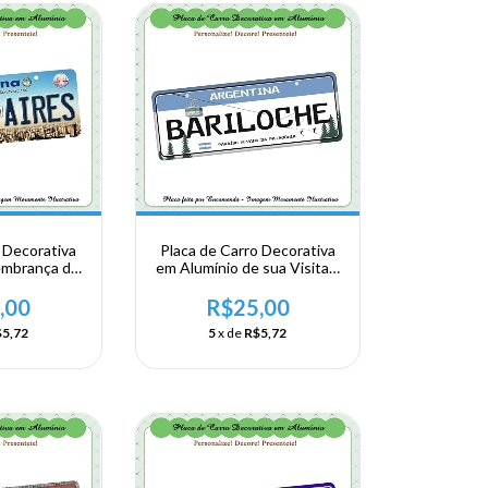
 Decorativa
Placa de Carro Decorativa
embrança de
em Alumínio de sua Visita a
Argentina -
Argentina - Bariloche
Aires
,00
R$25,00
5,72
5
x de
R$5,72