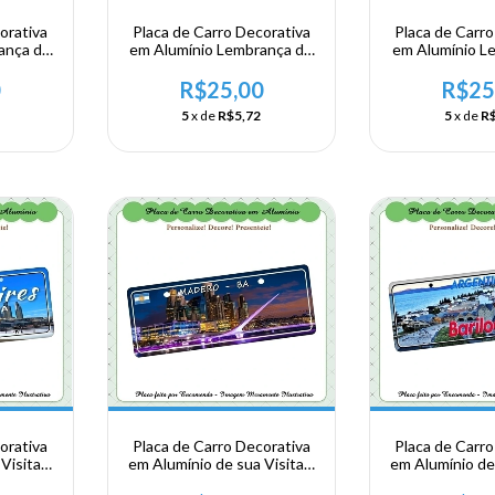
orativa
Placa de Carro Decorativa
Placa de Carro
ança de
em Alumínio Lembrança de
em Alumínio L
ntina -
sua Viagem a Argentina -
sua Viagem a 
s
Buenos Aires
Buenos 
0
R$25,00
R$25
5
x de
R$5,72
5
x de
R$
orativa
Placa de Carro Decorativa
Placa de Carro
Visita a
em Alumínio de sua Visita a
em Alumínio de 
 Aires -
Argentina - Buenos Aires -
Argentina - 