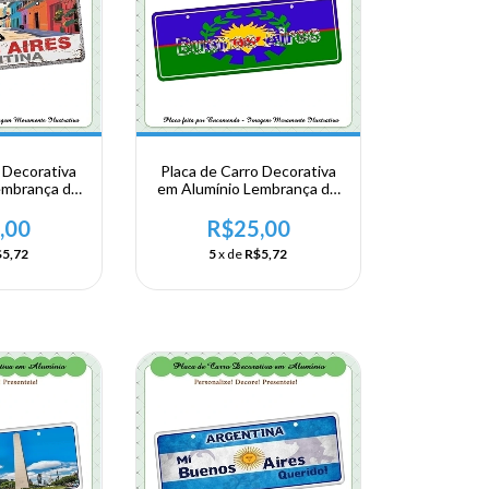
 Decorativa
Placa de Carro Decorativa
embrança de
em Alumínio Lembrança de
Argentina -
sua Viagem a Argentina -
s - Tango
Buenos Aires
,00
R$25,00
5,72
5
x de
R$5,72