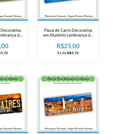
 Decorativa
Placa de Carro Decorativa
embrança de
em Alumínio Lembrança de
Argentina -
sua Viagem a Argentina -
Aires
Mi Buenos Aires
,00
R$25,00
5,72
5
x de
R$5,72