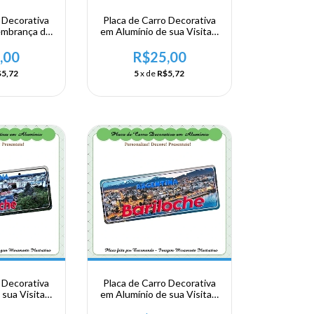
 Decorativa
Placa de Carro Decorativa
embrança de
em Alumínio de sua Visita a
Argentina -
Argentina - Buenos Aires
Aires
,00
R$25,00
5,72
5
x de
R$5,72
 Decorativa
Placa de Carro Decorativa
sua Visita a
em Alumínio de sua Visita a
Bariloche
Argentina - Bariloche