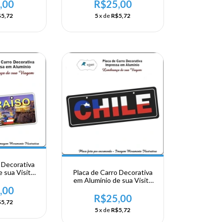
,00
R$25,00
5,72
5
x de
R$5,72
 Decorativa
Placa de Carro Decorativa
 sua Visita
em Alumínio de sua Visita
alparaiso
ao Chile - Chile
,00
R$25,00
5,72
5
x de
R$5,72