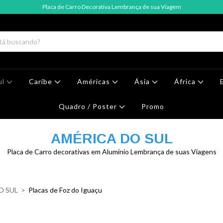
Placa de Carro Decorativa Lembrança de sua Viagem
ul
Caríbe
Américas
Ásia
África
Quadro / Poster
Promo
AMÉRICA DO SUL
Placa de Carro decorativas em Alumínio Lembrança de suas Viagens
O SUL
>
Placas de Foz do Iguaçu