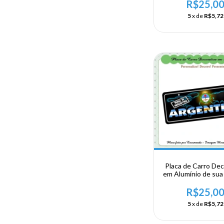
Porto Mader
R$25,0
5
x de
R$5,72
Placa de Carro Dec
em Alumínio de sua 
Argentina - Arge
R$25,0
5
x de
R$5,72