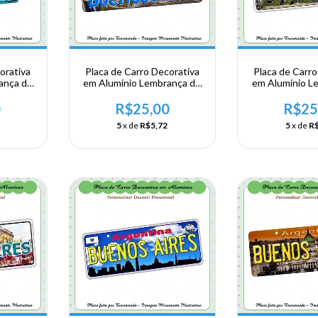
orativa
Placa de Carro Decorativa
Placa de Carro
ança de
em Alumínio Lembrança de
em Alumínio L
ntina -
sua Viagem a Argentina -
sua Viagem a 
s
Buenos Aires
Buenos 
0
R$25,00
R$25
5
x de
R$5,72
5
x de
R$