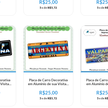
o
Porto Madero
0
R$25,00
R$25
5
x de
R$5,72
5
x de
R$
orativa
Placa de Carro Decorativa
Placa de Carro
Visita a
em Alumínio de sua Visita a
em Alumínio de
ntina
Argentina - Argentina
ao Chile - V
0
R$25,00
R$25
5
x de
R$5,72
5
x de
R$