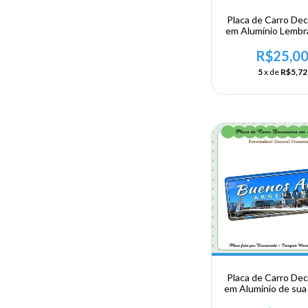
Placa de Carro Dec
em Alumínio Lembr
sua Viagem a Arge
Buenos Aire
R$25,0
5
x de
R$5,72
Placa de Carro Dec
em Alumínio de sua 
Argentina - Buenos