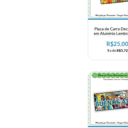
Placa de Carro Dec
em Alumínio Lembr
sua Viagem a Arge
Buenos Aire
R$25,0
5
x de
R$5,72